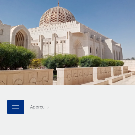
Comparer Remote
pays
Connexion
Gestion des freelances
Nederlands
Examinez notre service par rapport aux autres
Intégrez et gérez vos freelances partout dans le monde
Calculateur de paiement des freelances
Français
Découvrez les devises disponibles et les vitesses de
PEO
CROISSANCE
paiement pour vos freelances internationaux
Sous-traitez les opérations complexes liées à l’emploi
Deutsch
Start-ups
Des solutions agiles et internationales pour les RH et la
APPRENDRE AVEC REMOTE
Español
paie des entreprises en pleine croissance
INFRASTRUCTURE
Recherche et guides
Intégration Remote
Entreprises intermédiaires
Italiano
Intégrez vos RH aux flux de travail en toute simplicité
Études de cas
Développez vos équipes avec des solutions RH sur
mesure
Português (Portugal)
Plateforme
Glossaire RH
Des fonctions RH clés intégrées pour votre équipe
Entreprise
日本語
Checklists et modèles
Les RH à l’international pour les grandes entreprises
Connecter
Nouveau
Aperçu
Descriptions de postes
한국어
Connectez n'importe quel outil d’IA à Remote grâce à
notre MCP
TRAVAILLONS ENSEMBLE
Webinaires
中文（简体）
Partenaires stratégiques de la tech
Intégrations