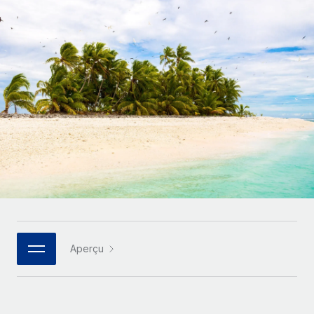
Comparer Remote
pays
Connexion
Gestion des freelances
Nederlands
Examinez notre service par rapport aux autres
Intégrez et gérez vos freelances partout dans le monde
Calculateur de paiement des freelances
Français
Découvrez les devises disponibles et les vitesses de
PEO
CROISSANCE
paiement pour vos freelances internationaux
Sous-traitez les opérations complexes liées à l’emploi
Deutsch
Start-ups
Des solutions agiles et internationales pour les RH et la
APPRENDRE AVEC REMOTE
Español
paie des entreprises en pleine croissance
INFRASTRUCTURE
Recherche et guides
Intégration Remote
Entreprises intermédiaires
Italiano
Intégrez vos RH aux flux de travail en toute simplicité
Études de cas
Développez vos équipes avec des solutions RH sur
mesure
Português (Portugal)
Plateforme
Glossaire RH
Des fonctions RH clés intégrées pour votre équipe
Entreprise
日本語
Checklists et modèles
Les RH à l’international pour les grandes entreprises
Connecter
Nouveau
Aperçu
Descriptions de postes
한국어
Connectez n'importe quel outil d’IA à Remote grâce à
notre MCP
TRAVAILLONS ENSEMBLE
Webinaires
中文（简体）
Partenaires stratégiques de la tech
Intégrations