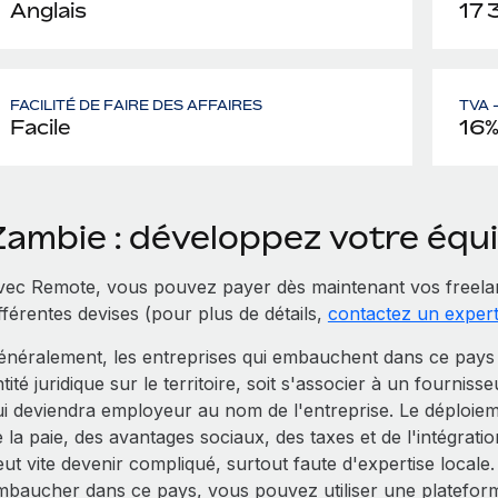
Anglais
17 
FACILITÉ DE FAIRE DES AFFAIRES
TVA 
Facile
16
Zambie : développez votre éq
vec Remote, vous pouvez payer dès maintenant vos freela
fférentes devises (pour plus de détails,
contactez un exper
énéralement, les entreprises qui embauchent dans ce pays Z
tité juridique sur le territoire, soit s'associer à un fourniss
ui deviendra employeur au nom de l'entreprise. Le déploiem
e la paie, des avantages sociaux, des taxes et de l'intégra
eut vite devenir compliqué, surtout faute d'expertise local
mbaucher dans ce pays, vous pouvez utiliser une platefor