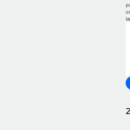
p
o
la
Z