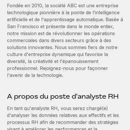
Événements
Intégrez les RH à l’international de manière flexible
Rationalisez vos processus avec des outils essentiels
Fondée en 2010, la société ABC est une entreprise
technologique pionnière à la pointe de l'intelligence
Salle de presse
Devenir partenaire
artificielle et de l'apprentissage automatique. Basée à
Explorez avec nous vos opportunités de partenariat
SERVICES
Données sur les salaires et les talents
San Francisco et présente dans le monde entier,
notre mission est de révolutionner les opérations
Demandez aux experts
Remote Build
Bientôt disponible
Centre de ressources
commerciales dans divers secteurs grâce à des
Recevez des conseils d’experts sur les RH à
Conseil en intégrations et automatisations assistées par
solutions innovantes. Nous sommes fiers de notre
l’international et la conformité
l’IA
Obtenir de l’aide
culture d'entreprise dynamique qui favorise la
Contrôles d’antécédents
diversité, la créativité et l'épanouissement
Voir toutes les ressources
Simplifiez vos processus de présélection des
professionnel. Rejoignez-nous pour façonner
ÉTUDES DE CAS
candidats
l'avenir de la technologie.
BLOG
Comment Weaviate, l'as de l'IA, a développé
ses effectifs de 120 % avec Remote
Remote Watchtower
Paie multipays
Gardez un temps d’avance sur les risques en
A propos du poste d'analyste RH
Weaviate en bref Weaviate crée des infrastructures open
matière de conformité
EOR et PEO
source et AI-first. Sa mission est...
En tant qu'analyste RH, vous serez chargé(e)
Gestion des appareils
Gestion des freelances
En savoir plus
d'analyser les données relatives aux effectifs et les
Achetez et suivez vos équipements informatiques
processus RH afin de recommander des stratégies
Taxes
dans le monde entier
visant à améliorer les performances et la