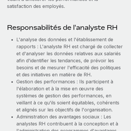
Intégration Remote x BambooHR : du local à
satisfaction des employés.
Explorer le blog
Création d’entité
l’international, le recrutement sans changer de
plateforme
Établissez des entités rapidement et en toute
conformité
Responsabilités de l'analyste RH
Impact Les clients BambooHR peuvent désormais
BLOG
embaucher et gérer les employés internationaux...
Mobilité et déménagement international
L'analyse des données et l'établissement de
Mises à jour des produits de Remote :
En savoir plus
Organisez facilement le déménagement de vos
Intégrations Gusto et Xero et Gestion des
rapports : L'analyste RH est chargé de collecter
employés
freelances Plus
et d'analyser les données relatives aux salariés
afin d'identifier les tendances, de prévoir les
Remote a toujours pour mission d'aider les entreprises de
Avantages sociaux
besoins et de mesurer l'efficacité des politiques
toute taille à embaucher, gérer et payer...
Gérez facilement les avantages sociaux
et des initiatives en matière de RH.
En savoir plus
Gestion des performances : Ils participent à
l'élaboration et à la mise en œuvre des
systèmes de gestion des performances, en
Comment Phiture gère ses 55 employés
veillant à ce qu'ils soient équitables, cohérents
répartis dans 19 pays grâce à Remote
et alignés sur les objectifs de l'organisation.
Phiture, un leader notable du conseil en matière de
Administration des avantages sociaux : Les
croissance mobile internationale, encourage les...
analystes RH contribuent à la conception et à
l'administration des programmes d'avantages