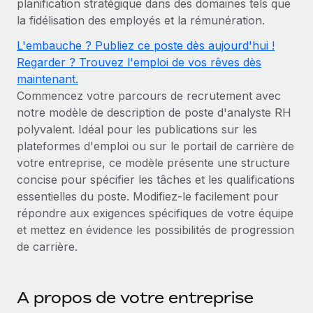
planification stratégique dans des domaines tels que
Comparer Remote
pays
la fidélisation des employés et la rémunération.
Connexion
Gestion des freelances
Nederlands
Examinez notre service par rapport aux autres
Intégrez et gérez vos freelances partout dans le monde
Calculateur de paiement des freelances
L'embauche ? Publiez ce poste dès aujourd'hui !
Français
Regarder ? Trouvez l'emploi de vos rêves dès
Découvrez les devises disponibles et les vitesses de
PEO
CROISSANCE
maintenant.
paiement pour vos freelances internationaux
Sous-traitez les opérations complexes liées à l’emploi
Deutsch
Commencez votre parcours de recrutement avec
Start-ups
notre modèle de description de poste d'analyste RH
Des solutions agiles et internationales pour les RH et la
APPRENDRE AVEC REMOTE
Español
polyvalent. Idéal pour les publications sur les
paie des entreprises en pleine croissance
INFRASTRUCTURE
plateformes d'emploi ou sur le portail de carrière de
Recherche et guides
Intégration Remote
Entreprises intermédiaires
Italiano
votre entreprise, ce modèle présente une structure
Intégrez vos RH aux flux de travail en toute simplicité
Études de cas
Développez vos équipes avec des solutions RH sur
concise pour spécifier les tâches et les qualifications
mesure
Português (Portugal)
essentielles du poste. Modifiez-le facilement pour
Plateforme
Glossaire RH
répondre aux exigences spécifiques de votre équipe
Des fonctions RH clés intégrées pour votre équipe
Entreprise
日本語
et mettez en évidence les possibilités de progression
Checklists et modèles
Les RH à l’international pour les grandes entreprises
Connecter
Nouveau
de carrière.
Descriptions de postes
한국어
Connectez n'importe quel outil d’IA à Remote grâce à
notre MCP
TRAVAILLONS ENSEMBLE
Webinaires
中文（简体）
A propos de votre entreprise
Partenaires stratégiques de la tech
Intégrations