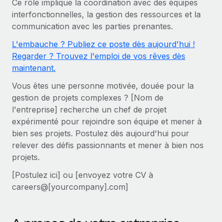
Ce rôle implique la coordination avec des équipes
Comparer Remote
pays
interfonctionnelles, la gestion des ressources et la
Connexion
Gestion des freelances
Nederlands
Examinez notre service par rapport aux autres
communication avec les parties prenantes.
Intégrez et gérez vos freelances partout dans le monde
Calculateur de paiement des freelances
Français
L'embauche ? Publiez ce poste dès aujourd'hui !
Découvrez les devises disponibles et les vitesses de
PEO
CROISSANCE
Regarder ? Trouvez l'emploi de vos rêves dès
paiement pour vos freelances internationaux
Sous-traitez les opérations complexes liées à l’emploi
Deutsch
maintenant.
Start-ups
Des solutions agiles et internationales pour les RH et la
Vous êtes une personne motivée, douée pour la
APPRENDRE AVEC REMOTE
Español
paie des entreprises en pleine croissance
INFRASTRUCTURE
gestion de projets complexes ? [Nom de
Recherche et guides
Intégration Remote
l'entreprise] recherche un chef de projet
Entreprises intermédiaires
Italiano
expérimenté pour rejoindre son équipe et mener à
Intégrez vos RH aux flux de travail en toute simplicité
Études de cas
Développez vos équipes avec des solutions RH sur
bien ses projets. Postulez dès aujourd'hui pour
mesure
Português (Portugal)
Plateforme
Glossaire RH
relever des défis passionnants et mener à bien nos
Des fonctions RH clés intégrées pour votre équipe
Entreprise
projets.
日本語
Checklists et modèles
Les RH à l’international pour les grandes entreprises
Connecter
Nouveau
[Postulez ici] ou [envoyez votre CV à
Descriptions de postes
한국어
Connectez n'importe quel outil d’IA à Remote grâce à
careers@[yourcompany].com]
notre MCP
TRAVAILLONS ENSEMBLE
Webinaires
中文（简体）
Partenaires stratégiques de la tech
Intégrations