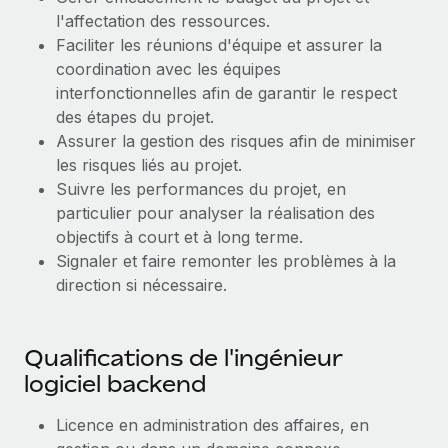
l'affectation des ressources.
Explorer le blog
Création d’entité
Faciliter les réunions d'équipe et assurer la
Établissez des entités rapidement et en toute
coordination avec les équipes
conformité
interfonctionnelles afin de garantir le respect
BLOG
des étapes du projet.
Mobilité et déménagement international
Mises à jour des produits de Remote :
Assurer la gestion des risques afin de minimiser
Organisez facilement le déménagement de vos
Intégrations Gusto et Xero et Gestion des
les risques liés au projet.
employés
freelances Plus
Suivre les performances du projet, en
Remote a toujours pour mission d'aider les entreprises de
particulier pour analyser la réalisation des
Avantages sociaux
toute taille à embaucher, gérer et payer...
objectifs à court et à long terme.
Gérez facilement les avantages sociaux
Signaler et faire remonter les problèmes à la
En savoir plus
direction si nécessaire.
Comment Phiture gère ses 55 employés
Qualifications de l'ingénieur
répartis dans 19 pays grâce à Remote
logiciel backend
Phiture, un leader notable du conseil en matière de
croissance mobile internationale, encourage les...
Licence en administration des affaires, en