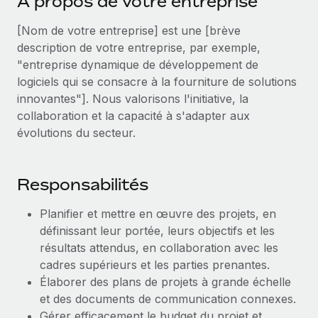
A propos de votre entreprise
Événements
Intégrez les RH à l’international de manière flexible
Rationalisez vos processus avec des outils essentiels
[Nom de votre entreprise] est une [brève
Salle de presse
Devenir partenaire
description de votre entreprise, par exemple,
Explorez avec nous vos opportunités de partenariat
SERVICES
Données sur les salaires et les talents
"entreprise dynamique de développement de
logiciels qui se consacre à la fourniture de solutions
Demandez aux experts
Remote Build
Bientôt disponible
Centre de ressources
innovantes"]. Nous valorisons l'initiative, la
Recevez des conseils d’experts sur les RH à
Conseil en intégrations et automatisations assistées par
collaboration et la capacité à s'adapter aux
l’international et la conformité
l’IA
Obtenir de l’aide
évolutions du secteur.
Contrôles d’antécédents
Voir toutes les ressources
Simplifiez vos processus de présélection des
ÉTUDES DE CAS
Responsabilités
candidats
BLOG
Remote Watchtower
Planifier et mettre en œuvre des projets, en
Paie multipays
définissant leur portée, leurs objectifs et les
Gardez un temps d’avance sur les risques en
résultats attendus, en collaboration avec les
matière de conformité
EOR et PEO
cadres supérieurs et les parties prenantes.
Gestion des appareils
Gestion des freelances
Élaborer des plans de projets à grande échelle
Achetez et suivez vos équipements informatiques
et des documents de communication connexes.
Taxes
dans le monde entier
Gérer efficacement le budget du projet et