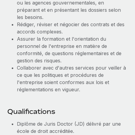
ou les agences gouvernementales, en
Explorer le blog
préparant et en présentant les dossiers selon
Création d’entité
les besoins.
Établissez des entités rapidement et en toute
Rédiger, réviser et négocier des contrats et des
conformité
BLOG
accords complexes.
Mobilité et déménagement international
Assurer la formation et l'orientation du
Mises à jour des produits de Remote :
personnel de l'entreprise en matière de
Organisez facilement le déménagement de vos
Intégrations Gusto et Xero et Gestion des
conformité, de questions réglementaires et de
employés
freelances Plus
gestion des risques.
Remote a toujours pour mission d'aider les entreprises de
Avantages sociaux
Collaborer avec d'autres services pour veiller à
toute taille à embaucher, gérer et payer...
Gérez facilement les avantages sociaux
ce que les politiques et procédures de
l'entreprise soient conformes aux lois et
En savoir plus
réglementations en vigueur.
Comment Phiture gère ses 55 employés
répartis dans 19 pays grâce à Remote
Qualifications
Phiture, un leader notable du conseil en matière de
Diplôme de Juris Doctor (JD) délivré par une
croissance mobile internationale, encourage les...
école de droit accréditée.