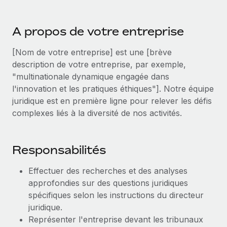
Événements
Intégrez les RH à l’international de manière flexible
Rationalisez vos processus avec des outils essentiels
Salle de presse
Devenir partenaire
A propos de votre entreprise
Explorez avec nous vos opportunités de partenariat
SERVICES
Données sur les salaires et les talents
[Nom de votre entreprise] est une [brève
Demandez aux experts
Remote Build
Bientôt disponible
description de votre entreprise, par exemple,
Centre de ressources
Recevez des conseils d’experts sur les RH à
Conseil en intégrations et automatisations assistées par
"multinationale dynamique engagée dans
l’international et la conformité
l’IA
Obtenir de l’aide
l'innovation et les pratiques éthiques"]. Notre équipe
juridique est en première ligne pour relever les défis
Contrôles d’antécédents
Voir toutes les ressources
complexes liés à la diversité de nos activités.
Simplifiez vos processus de présélection des
ÉTUDES DE CAS
candidats
BLOG
Responsabilités
Remote Watchtower
Paie multipays
Gardez un temps d’avance sur les risques en
Effectuer des recherches et des analyses
matière de conformité
EOR et PEO
approfondies sur des questions juridiques
spécifiques selon les instructions du directeur
Gestion des appareils
Gestion des freelances
juridique.
Achetez et suivez vos équipements informatiques
Représenter l'entreprise devant les tribunaux
Taxes
dans le monde entier