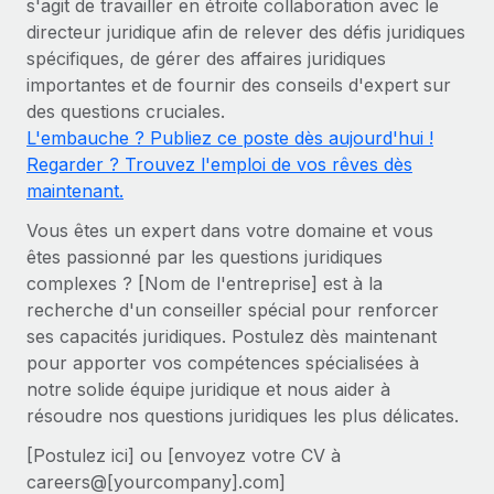
s'agit de travailler en étroite collaboration avec le
Comparer Remote
pays
directeur juridique afin de relever des défis juridiques
Connexion
Gestion des freelances
Nederlands
Examinez notre service par rapport aux autres
spécifiques, de gérer des affaires juridiques
Intégrez et gérez vos freelances partout dans le monde
Calculateur de paiement des freelances
importantes et de fournir des conseils d'expert sur
Français
Découvrez les devises disponibles et les vitesses de
PEO
des questions cruciales.
CROISSANCE
paiement pour vos freelances internationaux
Sous-traitez les opérations complexes liées à l’emploi
L'embauche ? Publiez ce poste dès aujourd'hui !
Deutsch
Start-ups
Regarder ? Trouvez l'emploi de vos rêves dès
Des solutions agiles et internationales pour les RH et la
maintenant.
APPRENDRE AVEC REMOTE
Español
paie des entreprises en pleine croissance
INFRASTRUCTURE
Vous êtes un expert dans votre domaine et vous
Recherche et guides
Intégration Remote
Entreprises intermédiaires
Italiano
êtes passionné par les questions juridiques
Intégrez vos RH aux flux de travail en toute simplicité
Études de cas
Développez vos équipes avec des solutions RH sur
complexes ? [Nom de l'entreprise] est à la
mesure
Português (Portugal)
recherche d'un conseiller spécial pour renforcer
Plateforme
Glossaire RH
ses capacités juridiques. Postulez dès maintenant
Des fonctions RH clés intégrées pour votre équipe
Entreprise
日本語
pour apporter vos compétences spécialisées à
Checklists et modèles
Les RH à l’international pour les grandes entreprises
Connecter
Nouveau
notre solide équipe juridique et nous aider à
Descriptions de postes
한국어
Connectez n'importe quel outil d’IA à Remote grâce à
résoudre nos questions juridiques les plus délicates.
notre MCP
TRAVAILLONS ENSEMBLE
[Postulez ici] ou [envoyez votre CV à
Webinaires
中文（简体）
careers@[yourcompany].com]
Partenaires stratégiques de la tech
Intégrations