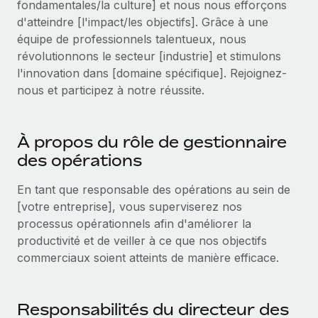
fondamentales/la culture] et nous nous efforçons
Événements
Intégrez les RH à l’international de manière flexible
Rationalisez vos processus avec des outils essentiels
d'atteindre [l'impact/les objectifs]. Grâce à une
Salle de presse
équipe de professionnels talentueux, nous
Devenir partenaire
révolutionnons le secteur [industrie] et stimulons
Explorez avec nous vos opportunités de partenariat
SERVICES
Données sur les salaires et les talents
l'innovation dans [domaine spécifique]. Rejoignez-
Demandez aux experts
Remote Build
Bientôt disponible
nous et participez à notre réussite.
Centre de ressources
Recevez des conseils d’experts sur les RH à
Conseil en intégrations et automatisations assistées par
l’international et la conformité
l’IA
Obtenir de l’aide
À propos du rôle de gestionnaire
Contrôles d’antécédents
Voir toutes les ressources
des opérations
Simplifiez vos processus de présélection des
ÉTUDES DE CAS
candidats
En tant que responsable des opérations au sein de
BLOG
[votre entreprise], vous superviserez nos
Remote Watchtower
Paie multipays
processus opérationnels afin d'améliorer la
Gardez un temps d’avance sur les risques en
productivité et de veiller à ce que nos objectifs
matière de conformité
EOR et PEO
commerciaux soient atteints de manière efficace.
Gestion des appareils
Gestion des freelances
Achetez et suivez vos équipements informatiques
Responsabilités du directeur des
Taxes
dans le monde entier