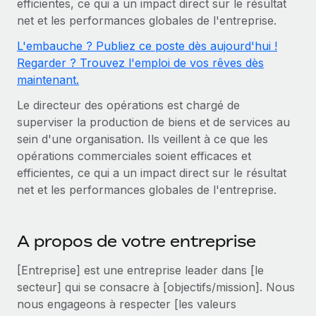
efficientes, ce qui a un impact direct sur le résultat
Comparer Remote
pays
net et les performances globales de l'entreprise.
Connexion
Gestion des freelances
Nederlands
Examinez notre service par rapport aux autres
Intégrez et gérez vos freelances partout dans le monde
Calculateur de paiement des freelances
L'embauche ? Publiez ce poste dès aujourd'hui !
Français
Regarder ? Trouvez l'emploi de vos rêves dès
Découvrez les devises disponibles et les vitesses de
PEO
CROISSANCE
maintenant.
paiement pour vos freelances internationaux
Sous-traitez les opérations complexes liées à l’emploi
Deutsch
Start-ups
Le directeur des opérations est chargé de
Des solutions agiles et internationales pour les RH et la
superviser la production de biens et de services au
APPRENDRE AVEC REMOTE
Español
paie des entreprises en pleine croissance
INFRASTRUCTURE
sein d'une organisation. Ils veillent à ce que les
Recherche et guides
Intégration Remote
opérations commerciales soient efficaces et
Entreprises intermédiaires
Italiano
efficientes, ce qui a un impact direct sur le résultat
Intégrez vos RH aux flux de travail en toute simplicité
Études de cas
Développez vos équipes avec des solutions RH sur
net et les performances globales de l'entreprise.
mesure
Português (Portugal)
Plateforme
Glossaire RH
Des fonctions RH clés intégrées pour votre équipe
Entreprise
日本語
Checklists et modèles
A propos de votre entreprise
Les RH à l’international pour les grandes entreprises
Connecter
Nouveau
Descriptions de postes
한국어
Connectez n'importe quel outil d’IA à Remote grâce à
[Entreprise] est une entreprise leader dans [le
notre MCP
TRAVAILLONS ENSEMBLE
secteur] qui se consacre à [objectifs/mission]. Nous
Webinaires
中文（简体）
nous engageons à respecter [les valeurs
Partenaires stratégiques de la tech
Intégrations