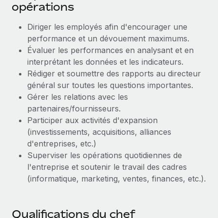
opérations
Explorer le blog
Création d’entité
Diriger les employés afin d'encourager une
Établissez des entités rapidement et en toute
performance et un dévouement maximums.
conformité
BLOG
Évaluer les performances en analysant et en
interprétant les données et les indicateurs.
Mobilité et déménagement international
Mises à jour des produits de Remote :
Rédiger et soumettre des rapports au directeur
Organisez facilement le déménagement de vos
Intégrations Gusto et Xero et Gestion des
général sur toutes les questions importantes.
employés
freelances Plus
Gérer les relations avec les
Remote a toujours pour mission d'aider les entreprises de
Avantages sociaux
partenaires/fournisseurs.
toute taille à embaucher, gérer et payer...
Gérez facilement les avantages sociaux
Participer aux activités d'expansion
(investissements, acquisitions, alliances
En savoir plus
d'entreprises, etc.)
Superviser les opérations quotidiennes de
l'entreprise et soutenir le travail des cadres
Comment Phiture gère ses 55 employés
répartis dans 19 pays grâce à Remote
(informatique, marketing, ventes, finances, etc.).
Phiture, un leader notable du conseil en matière de
croissance mobile internationale, encourage les...
Qualifications du chef