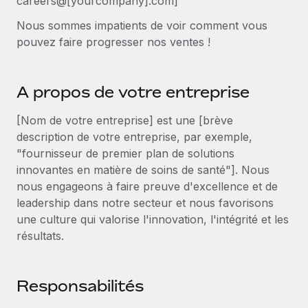
careers@[yourcompany].com]
Événements
Intégrez les RH à l’international de manière flexible
Rationalisez vos processus avec des outils essentiels
Nous sommes impatients de voir comment vous
Salle de presse
Devenir partenaire
pouvez faire progresser nos ventes !
Explorez avec nous vos opportunités de partenariat
SERVICES
Données sur les salaires et les talents
Demandez aux experts
Remote Build
Bientôt disponible
A propos de votre entreprise
Centre de ressources
Recevez des conseils d’experts sur les RH à
Conseil en intégrations et automatisations assistées par
l’international et la conformité
l’IA
Obtenir de l’aide
[Nom de votre entreprise] est une [brève
description de votre entreprise, par exemple,
Contrôles d’antécédents
Voir toutes les ressources
"fournisseur de premier plan de solutions
Simplifiez vos processus de présélection des
ÉTUDES DE CAS
innovantes en matière de soins de santé"]. Nous
candidats
nous engageons à faire preuve d'excellence et de
BLOG
leadership dans notre secteur et nous favorisons
Remote Watchtower
Paie multipays
une culture qui valorise l'innovation, l'intégrité et les
Gardez un temps d’avance sur les risques en
résultats.
matière de conformité
EOR et PEO
Gestion des appareils
Gestion des freelances
Responsabilités
Achetez et suivez vos équipements informatiques
Taxes
dans le monde entier