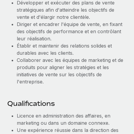
Développer et exécuter des plans de vente
Explorer le blog
stratégiques afin d'atteindre les objectifs de
Création d’entité
vente et d'élargir notre clientèle.
Établissez des entités rapidement et en toute
Diriger et encadrer l'équipe de vente, en fixant
conformité
BLOG
des objectifs de performance et en contrôlant
Mobilité et déménagement international
leur réalisation.
Mises à jour des produits de Remote :
Établir et maintenir des relations solides et
Organisez facilement le déménagement de vos
Intégrations Gusto et Xero et Gestion des
durables avec les clients.
employés
freelances Plus
Collaborer avec les équipes de marketing et de
Remote a toujours pour mission d'aider les entreprises de
Avantages sociaux
produits pour aligner les stratégies et les
toute taille à embaucher, gérer et payer...
Gérez facilement les avantages sociaux
initiatives de vente sur les objectifs de
l'entreprise.
En savoir plus
Qualifications
Comment Phiture gère ses 55 employés
répartis dans 19 pays grâce à Remote
Licence en administration des affaires, en
Phiture, un leader notable du conseil en matière de
marketing ou dans un domaine connexe.
croissance mobile internationale, encourage les...
Une expérience réussie dans la direction des