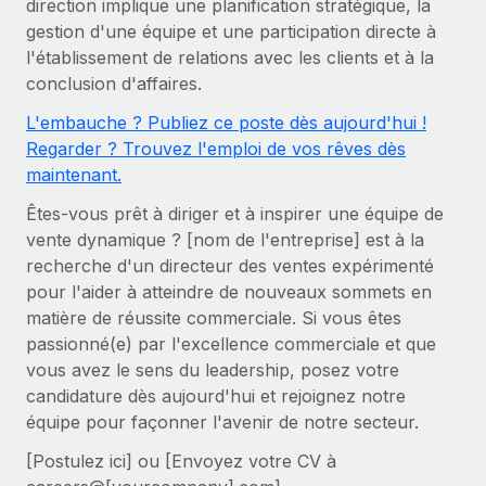
direction implique une planification stratégique, la
Comparer Remote
pays
gestion d'une équipe et une participation directe à
Connexion
Gestion des freelances
Nederlands
Examinez notre service par rapport aux autres
l'établissement de relations avec les clients et à la
Intégrez et gérez vos freelances partout dans le monde
Calculateur de paiement des freelances
conclusion d'affaires.
Français
Découvrez les devises disponibles et les vitesses de
PEO
CROISSANCE
L'embauche ? Publiez ce poste dès aujourd'hui !
paiement pour vos freelances internationaux
Sous-traitez les opérations complexes liées à l’emploi
Deutsch
Regarder ? Trouvez l'emploi de vos rêves dès
Start-ups
maintenant.
Des solutions agiles et internationales pour les RH et la
APPRENDRE AVEC REMOTE
Español
paie des entreprises en pleine croissance
INFRASTRUCTURE
Êtes-vous prêt à diriger et à inspirer une équipe de
Recherche et guides
Intégration Remote
vente dynamique ? [nom de l'entreprise] est à la
Entreprises intermédiaires
Italiano
recherche d'un directeur des ventes expérimenté
Intégrez vos RH aux flux de travail en toute simplicité
Études de cas
Développez vos équipes avec des solutions RH sur
pour l'aider à atteindre de nouveaux sommets en
mesure
Português (Portugal)
Plateforme
Glossaire RH
matière de réussite commerciale. Si vous êtes
Des fonctions RH clés intégrées pour votre équipe
Entreprise
passionné(e) par l'excellence commerciale et que
日本語
Checklists et modèles
vous avez le sens du leadership, posez votre
Les RH à l’international pour les grandes entreprises
Connecter
Nouveau
candidature dès aujourd'hui et rejoignez notre
Descriptions de postes
한국어
Connectez n'importe quel outil d’IA à Remote grâce à
équipe pour façonner l'avenir de notre secteur.
notre MCP
TRAVAILLONS ENSEMBLE
Webinaires
中文（简体）
[Postulez ici] ou [Envoyez votre CV à
Partenaires stratégiques de la tech
Intégrations