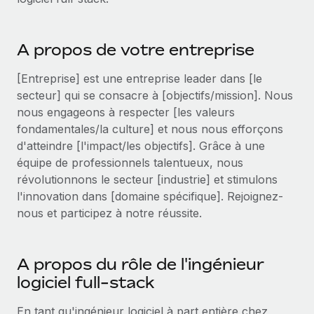
Événements
Intégrez les RH à l’international de manière flexible
Rationalisez vos processus avec des outils essentiels
Salle de presse
Devenir partenaire
A propos de votre entreprise
Explorez avec nous vos opportunités de partenariat
SERVICES
Données sur les salaires et les talents
[Entreprise] est une entreprise leader dans [le
Demandez aux experts
Remote Build
Bientôt disponible
Centre de ressources
secteur] qui se consacre à [objectifs/mission]. Nous
Recevez des conseils d’experts sur les RH à
Conseil en intégrations et automatisations assistées par
nous engageons à respecter [les valeurs
l’international et la conformité
l’IA
Obtenir de l’aide
fondamentales/la culture] et nous nous efforçons
d'atteindre [l'impact/les objectifs]. Grâce à une
Contrôles d’antécédents
Voir toutes les ressources
équipe de professionnels talentueux, nous
Simplifiez vos processus de présélection des
ÉTUDES DE CAS
révolutionnons le secteur [industrie] et stimulons
candidats
BLOG
l'innovation dans [domaine spécifique]. Rejoignez-
Remote Watchtower
nous et participez à notre réussite.
Paie multipays
Gardez un temps d’avance sur les risques en
matière de conformité
EOR et PEO
A propos du rôle de l'ingénieur
Gestion des appareils
Gestion des freelances
logiciel full-stack
Achetez et suivez vos équipements informatiques
Taxes
dans le monde entier
En tant qu'ingénieur logiciel à part entière chez