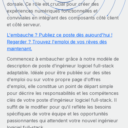
dorsale. Ce rôle est crucial pour créer des
Comparer Remote
pays
Connexion
Gestion des freelances
expériences numériques fonctionnelles et
Nederlands
Examinez notre service par rapport aux autres
Intégrez et gérez vos freelances partout dans le monde
conviviales en intégrant des composants côté client
Calculateur de paiement des freelances
et côté serveur.
Français
Découvrez les devises disponibles et les vitesses de
PEO
CROISSANCE
paiement pour vos freelances internationaux
L'embauche ? Publiez ce poste dès aujourd'hui !
Sous-traitez les opérations complexes liées à l’emploi
Deutsch
Start-ups
Regarder ? Trouvez l'emploi de vos rêves dès
Des solutions agiles et internationales pour les RH et la
maintenant.
APPRENDRE AVEC REMOTE
Español
paie des entreprises en pleine croissance
INFRASTRUCTURE
Commencez à embaucher grâce à notre modèle de
Recherche et guides
Intégration Remote
Entreprises intermédiaires
description de poste d'ingénieur logiciel full-stack
Italiano
Intégrez vos RH aux flux de travail en toute simplicité
Études de cas
Développez vos équipes avec des solutions RH sur
adaptable. Idéale pour être publiée sur des sites
mesure
d'emploi ou sur votre propre page d'offres
Português (Portugal)
Plateforme
Glossaire RH
d'emploi, elle constitue un point de départ simple
Des fonctions RH clés intégrées pour votre équipe
Entreprise
pour décrire les responsabilités et les compétences
日本語
Checklists et modèles
Les RH à l’international pour les grandes entreprises
clés de votre poste d'ingénieur logiciel full-stack. Il
Connecter
Nouveau
suffit de le modifier pour qu'il reflète les besoins
Descriptions de postes
한국어
Connectez n'importe quel outil d’IA à Remote grâce à
spécifiques de votre équipe et les opportunités
notre MCP
TRAVAILLONS ENSEMBLE
Webinaires
passionnantes qui attendent votre nouvel ingénieur
中文（简体）
Partenaires stratégiques de la tech
Intégrations
logiciel full-stack.