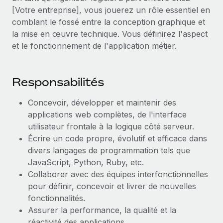
[Votre entreprise], vous jouerez un rôle essentiel en
Explorer le blog
Création d’entité
comblant le fossé entre la conception graphique et
Établissez des entités rapidement et en toute
la mise en œuvre technique. Vous définirez l'aspect
conformité
et le fonctionnement de l'application métier.
BLOG
Mobilité et déménagement international
Mises à jour des produits de Remote :
Organisez facilement le déménagement de vos
Intégrations Gusto et Xero et Gestion des
Responsabilités
employés
freelances Plus
Concevoir, développer et maintenir des
Remote a toujours pour mission d'aider les entreprises de
Avantages sociaux
applications web complètes, de l'interface
toute taille à embaucher, gérer et payer...
Gérez facilement les avantages sociaux
utilisateur frontale à la logique côté serveur.
En savoir plus
Écrire un code propre, évolutif et efficace dans
divers langages de programmation tels que
JavaScript, Python, Ruby, etc.
Comment Phiture gère ses 55 employés
Collaborer avec des équipes interfonctionnelles
répartis dans 19 pays grâce à Remote
pour définir, concevoir et livrer de nouvelles
Phiture, un leader notable du conseil en matière de
fonctionnalités.
croissance mobile internationale, encourage les...
Assurer la performance, la qualité et la
réactivité des applications.