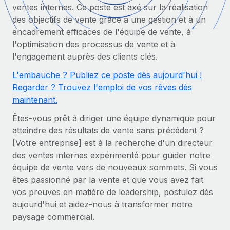
ventes internes. Ce poste est axé sur la réalisation
Comparer Remote
pays
Connexion
Gestion des freelances
des objectifs de vente grâce à une gestion et à un
Nederlands
Examinez notre service par rapport aux autres
Intégrez et gérez vos freelances partout dans le monde
encadrement efficaces de l'équipe de vente, à
Calculateur de paiement des freelances
l'optimisation des processus de vente et à
Français
Découvrez les devises disponibles et les vitesses de
PEO
CROISSANCE
l'engagement auprès des clients clés.
paiement pour vos freelances internationaux
Sous-traitez les opérations complexes liées à l’emploi
Deutsch
Start-ups
L'embauche ? Publiez ce poste dès aujourd'hui !
Des solutions agiles et internationales pour les RH et la
Regarder ? Trouvez l'emploi de vos rêves dès
APPRENDRE AVEC REMOTE
Español
paie des entreprises en pleine croissance
INFRASTRUCTURE
maintenant.
Recherche et guides
Intégration Remote
Entreprises intermédiaires
Êtes-vous prêt à diriger une équipe dynamique pour
Italiano
Intégrez vos RH aux flux de travail en toute simplicité
Études de cas
Développez vos équipes avec des solutions RH sur
atteindre des résultats de vente sans précédent ?
mesure
[Votre entreprise] est à la recherche d'un directeur
Português (Portugal)
Plateforme
Glossaire RH
des ventes internes expérimenté pour guider notre
Des fonctions RH clés intégrées pour votre équipe
Entreprise
équipe de vente vers de nouveaux sommets. Si vous
日本語
Checklists et modèles
Les RH à l’international pour les grandes entreprises
êtes passionné par la vente et que vous avez fait
Connecter
Nouveau
vos preuves en matière de leadership, postulez dès
Descriptions de postes
한국어
Connectez n'importe quel outil d’IA à Remote grâce à
aujourd'hui et aidez-nous à transformer notre
notre MCP
TRAVAILLONS ENSEMBLE
Webinaires
paysage commercial.
中文（简体）
Partenaires stratégiques de la tech
Intégrations