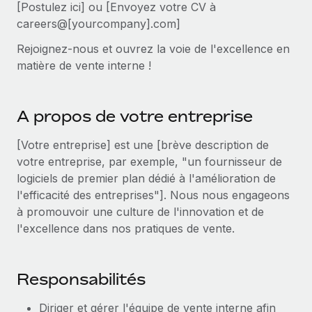
Événements
[Postulez ici] ou [Envoyez votre CV à
Intégrez les RH à l’international de manière flexible
Rationalisez vos processus avec des outils essentiels
careers@[yourcompany].com]
Salle de presse
Devenir partenaire
Rejoignez-nous et ouvrez la voie de l'excellence en
Explorez avec nous vos opportunités de partenariat
SERVICES
Données sur les salaires et les talents
matière de vente interne !
Demandez aux experts
Remote Build
Bientôt disponible
Centre de ressources
Recevez des conseils d’experts sur les RH à
Conseil en intégrations et automatisations assistées par
A propos de votre entreprise
l’international et la conformité
l’IA
Obtenir de l’aide
[Votre entreprise] est une [brève description de
Contrôles d’antécédents
Voir toutes les ressources
votre entreprise, par exemple, "un fournisseur de
Simplifiez vos processus de présélection des
ÉTUDES DE CAS
logiciels de premier plan dédié à l'amélioration de
candidats
BLOG
l'efficacité des entreprises"]. Nous nous engageons
Remote Watchtower
à promouvoir une culture de l'innovation et de
Paie multipays
Gardez un temps d’avance sur les risques en
l'excellence dans nos pratiques de vente.
matière de conformité
EOR et PEO
Gestion des appareils
Gestion des freelances
Responsabilités
Achetez et suivez vos équipements informatiques
Taxes
dans le monde entier
Diriger et gérer l'équipe de vente interne afin