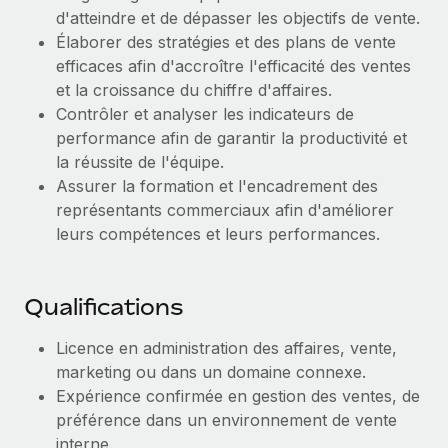
d'atteindre et de dépasser les objectifs de vente.
Explorer le blog
Création d’entité
Élaborer des stratégies et des plans de vente
Établissez des entités rapidement et en toute
efficaces afin d'accroître l'efficacité des ventes
conformité
et la croissance du chiffre d'affaires.
BLOG
Contrôler et analyser les indicateurs de
Mobilité et déménagement international
performance afin de garantir la productivité et
Mises à jour des produits de Remote :
Organisez facilement le déménagement de vos
Intégrations Gusto et Xero et Gestion des
la réussite de l'équipe.
employés
freelances Plus
Assurer la formation et l'encadrement des
représentants commerciaux afin d'améliorer
Remote a toujours pour mission d'aider les entreprises de
Avantages sociaux
leurs compétences et leurs performances.
toute taille à embaucher, gérer et payer...
Gérez facilement les avantages sociaux
En savoir plus
Qualifications
Comment Phiture gère ses 55 employés
Licence en administration des affaires, vente,
répartis dans 19 pays grâce à Remote
marketing ou dans un domaine connexe.
Expérience confirmée en gestion des ventes, de
Phiture, un leader notable du conseil en matière de
préférence dans un environnement de vente
croissance mobile internationale, encourage les...
interne.