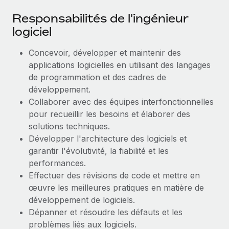
Explorer le blog
Responsabilités de l'ingénieur
Création d’entité
logiciel
Établissez des entités rapidement et en toute
conformité
BLOG
Concevoir, développer et maintenir des
applications logicielles en utilisant des langages
Mobilité et déménagement international
Mises à jour des produits de Remote :
de programmation et des cadres de
Organisez facilement le déménagement de vos
Intégrations Gusto et Xero et Gestion des
développement.
employés
freelances Plus
Collaborer avec des équipes interfonctionnelles
Remote a toujours pour mission d'aider les entreprises de
Avantages sociaux
pour recueillir les besoins et élaborer des
toute taille à embaucher, gérer et payer...
Gérez facilement les avantages sociaux
solutions techniques.
Développer l'architecture des logiciels et
En savoir plus
garantir l'évolutivité, la fiabilité et les
performances.
Effectuer des révisions de code et mettre en
Comment Phiture gère ses 55 employés
répartis dans 19 pays grâce à Remote
œuvre les meilleures pratiques en matière de
développement de logiciels.
Phiture, un leader notable du conseil en matière de
Dépanner et résoudre les défauts et les
croissance mobile internationale, encourage les...
problèmes liés aux logiciels.