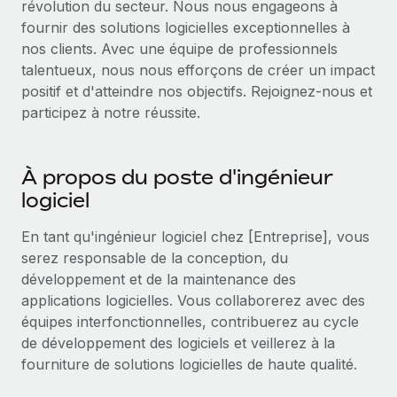
révolution du secteur. Nous nous engageons à
Événements
Intégrez les RH à l’international de manière flexible
Rationalisez vos processus avec des outils essentiels
fournir des solutions logicielles exceptionnelles à
Salle de presse
nos clients. Avec une équipe de professionnels
Devenir partenaire
talentueux, nous nous efforçons de créer un impact
Explorez avec nous vos opportunités de partenariat
SERVICES
Données sur les salaires et les talents
positif et d'atteindre nos objectifs. Rejoignez-nous et
Demandez aux experts
Remote Build
Bientôt disponible
participez à notre réussite.
Centre de ressources
Recevez des conseils d’experts sur les RH à
Conseil en intégrations et automatisations assistées par
l’international et la conformité
l’IA
Obtenir de l’aide
À propos du poste d'ingénieur
Contrôles d’antécédents
Voir toutes les ressources
logiciel
Simplifiez vos processus de présélection des
ÉTUDES DE CAS
candidats
En tant qu'ingénieur logiciel chez [Entreprise], vous
BLOG
serez responsable de la conception, du
Remote Watchtower
Paie multipays
développement et de la maintenance des
Gardez un temps d’avance sur les risques en
applications logicielles. Vous collaborerez avec des
matière de conformité
EOR et PEO
équipes interfonctionnelles, contribuerez au cycle
de développement des logiciels et veillerez à la
Gestion des appareils
Gestion des freelances
fourniture de solutions logicielles de haute qualité.
Achetez et suivez vos équipements informatiques
Taxes
dans le monde entier