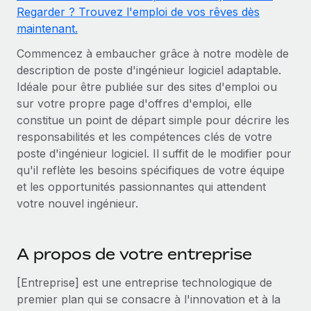
Comparer Remote
Regarder ? Trouvez l'emploi de vos rêves dès
pays
Connexion
Gestion des freelances
Nederlands
maintenant.
Examinez notre service par rapport aux autres
Intégrez et gérez vos freelances partout dans le monde
Calculateur de paiement des freelances
Commencez à embaucher grâce à notre modèle de
Français
Découvrez les devises disponibles et les vitesses de
PEO
description de poste d'ingénieur logiciel adaptable.
CROISSANCE
paiement pour vos freelances internationaux
Sous-traitez les opérations complexes liées à l’emploi
Idéale pour être publiée sur des sites d'emploi ou
Deutsch
Start-ups
sur votre propre page d'offres d'emploi, elle
Des solutions agiles et internationales pour les RH et la
constitue un point de départ simple pour décrire les
APPRENDRE AVEC REMOTE
Español
paie des entreprises en pleine croissance
INFRASTRUCTURE
responsabilités et les compétences clés de votre
Recherche et guides
Intégration Remote
poste d'ingénieur logiciel. Il suffit de le modifier pour
Entreprises intermédiaires
Italiano
qu'il reflète les besoins spécifiques de votre équipe
Intégrez vos RH aux flux de travail en toute simplicité
Études de cas
Développez vos équipes avec des solutions RH sur
et les opportunités passionnantes qui attendent
mesure
Português (Portugal)
Plateforme
Glossaire RH
votre nouvel ingénieur.
Des fonctions RH clés intégrées pour votre équipe
Entreprise
日本語
Checklists et modèles
Les RH à l’international pour les grandes entreprises
Connecter
Nouveau
A propos de votre entreprise
Descriptions de postes
한국어
Connectez n'importe quel outil d’IA à Remote grâce à
notre MCP
TRAVAILLONS ENSEMBLE
[Entreprise] est une entreprise technologique de
Webinaires
中文（简体）
premier plan qui se consacre à l'innovation et à la
Partenaires stratégiques de la tech
Intégrations