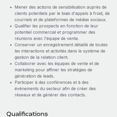
Explorer le blog
Mener des actions de sensibilisation auprès de
Création d’entité
clients potentiels par le biais d'appels à froid, de
Établissez des entités rapidement et en toute
courriels et de plateformes de médias sociaux.
conformité
BLOG
Qualifier les prospects en fonction de leur
potentiel commercial et programmer des
Mobilité et déménagement international
Mises à jour des produits de Remote :
réunions avec l'équipe de vente.
Organisez facilement le déménagement de vos
Intégrations Gusto et Xero et Gestion des
Conserver un enregistrement détaillé de toutes
employés
freelances Plus
les interactions et activités dans le système de
Remote a toujours pour mission d'aider les entreprises de
gestion de la relation client.
Avantages sociaux
toute taille à embaucher, gérer et payer...
Collaborer avec les équipes de vente et de
Gérez facilement les avantages sociaux
marketing pour affiner les stratégies de
En savoir plus
génération de leads.
Participer à des conférences et à des
événements du secteur afin de créer des
Comment Phiture gère ses 55 employés
réseaux et de générer des contacts.
répartis dans 19 pays grâce à Remote
Phiture, un leader notable du conseil en matière de
croissance mobile internationale, encourage les...
Qualifications