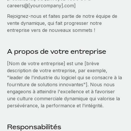
Événements
Intégrez les RH à l’international de manière flexible
Rationalisez vos processus avec des outils essentiels
careers@[yourcompany].com]
Salle de presse
Rejoignez-nous et faites partie de notre équipe de
Devenir partenaire
vente dynamique, qui fait progresser notre
Explorez avec nous vos opportunités de partenariat
SERVICES
Données sur les salaires et les talents
entreprise vers de nouveaux sommets !
Demandez aux experts
Remote Build
Bientôt disponible
Centre de ressources
Recevez des conseils d’experts sur les RH à
Conseil en intégrations et automatisations assistées par
l’international et la conformité
l’IA
Obtenir de l’aide
A propos de votre entreprise
Contrôles d’antécédents
Voir toutes les ressources
[Nom de votre entreprise] est une [brève
Simplifiez vos processus de présélection des
ÉTUDES DE CAS
description de votre entreprise, par exemple,
candidats
"leader de l'industrie du logiciel qui se consacre à la
BLOG
fourniture de solutions innovantes"]. Nous nous
Remote Watchtower
Paie multipays
engageons à atteindre l'excellence et à favoriser
Gardez un temps d’avance sur les risques en
une culture commerciale dynamique qui valorise la
matière de conformité
EOR et PEO
persévérance, la performance et l'intégrité.
Gestion des appareils
Gestion des freelances
Achetez et suivez vos équipements informatiques
Responsabilités
Taxes
dans le monde entier