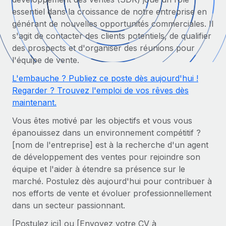
Comparer Remote
essentiel dans la croissance de notre entreprise en
pays
Connexion
Gestion des freelances
Nederlands
Examinez notre service par rapport aux autres
générant de nouvelles opportunités commerciales. Il
Intégrez et gérez vos freelances partout dans le monde
Calculateur de paiement des freelances
s'agit de contacter des clients potentiels, de qualifier
Français
Découvrez les devises disponibles et les vitesses de
des prospects et d'organiser des réunions pour
PEO
CROISSANCE
paiement pour vos freelances internationaux
l'équipe de vente.
Sous-traitez les opérations complexes liées à l’emploi
Deutsch
Start-ups
L'embauche ? Publiez ce poste dès aujourd'hui !
Des solutions agiles et internationales pour les RH et la
APPRENDRE AVEC REMOTE
Regarder ? Trouvez l'emploi de vos rêves dès
Español
paie des entreprises en pleine croissance
INFRASTRUCTURE
maintenant.
Recherche et guides
Intégration Remote
Entreprises intermédiaires
Italiano
Vous êtes motivé par les objectifs et vous vous
Intégrez vos RH aux flux de travail en toute simplicité
Études de cas
Développez vos équipes avec des solutions RH sur
épanouissez dans un environnement compétitif ?
mesure
Português (Portugal)
Plateforme
[nom de l'entreprise] est à la recherche d'un agent
Glossaire RH
Des fonctions RH clés intégrées pour votre équipe
de développement des ventes pour rejoindre son
Entreprise
日本語
Checklists et modèles
équipe et l'aider à étendre sa présence sur le
Les RH à l’international pour les grandes entreprises
Connecter
Nouveau
marché. Postulez dès aujourd'hui pour contribuer à
Descriptions de postes
한국어
Connectez n'importe quel outil d’IA à Remote grâce à
nos efforts de vente et évoluer professionnellement
notre MCP
TRAVAILLONS ENSEMBLE
dans un secteur passionnant.
Webinaires
中文（简体）
Partenaires stratégiques de la tech
Intégrations
[Postulez ici] ou [Envoyez votre CV à