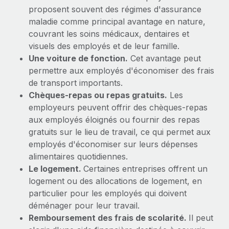
Événements
Intégrez les RH à l’international de manière flexible
Rationalisez vos processus avec des outils essentiels
proposent souvent des régimes d'assurance
maladie comme principal avantage en nature,
Salle de presse
Devenir partenaire
couvrant les soins médicaux, dentaires et
Explorez avec nous vos opportunités de partenariat
SERVICES
Données sur les salaires et les talents
visuels des employés et de leur famille.
Une voiture de fonction.
Cet avantage peut
Demandez aux experts
Remote Build
Bientôt disponible
Centre de ressources
permettre aux employés d'économiser des frais
Recevez des conseils d’experts sur les RH à
Conseil en intégrations et automatisations assistées par
de transport importants.
l’international et la conformité
l’IA
Obtenir de l’aide
Chèques-repas ou repas gratuits.
Les
Contrôles d’antécédents
employeurs peuvent offrir des chèques-repas
Voir toutes les ressources
Simplifiez vos processus de présélection des
aux employés éloignés ou fournir des repas
ÉTUDES DE CAS
candidats
gratuits sur le lieu de travail, ce qui permet aux
BLOG
employés d'économiser sur leurs dépenses
Remote Watchtower
alimentaires quotidiennes.
Paie multipays
Gardez un temps d’avance sur les risques en
Le logement.
Certaines entreprises offrent un
matière de conformité
EOR et PEO
logement ou des allocations de logement, en
particulier pour les employés qui doivent
Gestion des appareils
Gestion des freelances
déménager pour leur travail.
Achetez et suivez vos équipements informatiques
Remboursement des frais de scolarité.
Il peut
Taxes
dans le monde entier