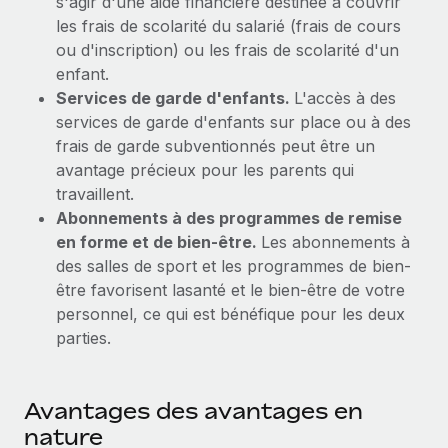
s'agir d'une aide financière destinée à couvrir
les frais de scolarité du salarié (frais de cours
Explorer le blog
Création d’entité
ou d'inscription) ou les frais de scolarité d'un
Établissez des entités rapidement et en toute
enfant.
conformité
BLOG
Services de garde d'enfants.
L'accès à des
services de garde d'enfants sur place ou à des
Mobilité et déménagement international
Mises à jour des produits de Remote :
frais de garde subventionnés peut être un
Organisez facilement le déménagement de vos
Intégrations Gusto et Xero et Gestion des
avantage précieux pour les parents qui
employés
freelances Plus
travaillent.
Remote a toujours pour mission d'aider les entreprises de
Abonnements à des programmes de remise
Avantages sociaux
toute taille à embaucher, gérer et payer...
en forme et de bien-être.
Les abonnements à
Gérez facilement les avantages sociaux
des salles de sport et les programmes de bien-
En savoir plus
être favorisent lasanté et le bien-être de votre
personnel, ce qui est bénéfique pour les deux
parties.
Comment Phiture gère ses 55 employés
répartis dans 19 pays grâce à Remote
Phiture, un leader notable du conseil en matière de
Avantages des avantages en
croissance mobile internationale, encourage les...
nature