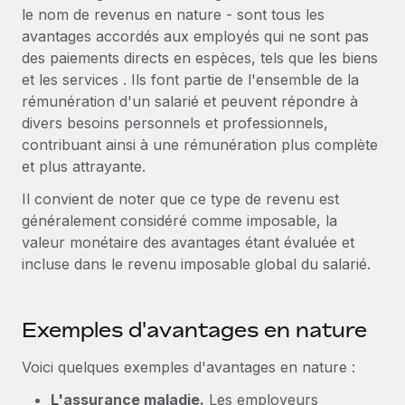
le nom de revenus en nature - sont tous les
Comparer Remote
pays
Connexion
Gestion des freelances
Nederlands
avantages accordés aux employés qui ne sont pas
Examinez notre service par rapport aux autres
Intégrez et gérez vos freelances partout dans le monde
des paiements directs en espèces, tels que les biens
Calculateur de paiement des freelances
Français
et les services . Ils font partie de l'ensemble de la
Découvrez les devises disponibles et les vitesses de
PEO
CROISSANCE
rémunération d'un salarié et peuvent répondre à
paiement pour vos freelances internationaux
Sous-traitez les opérations complexes liées à l’emploi
Deutsch
divers besoins personnels et professionnels,
Start-ups
contribuant ainsi à une rémunération plus complète
Des solutions agiles et internationales pour les RH et la
APPRENDRE AVEC REMOTE
Español
et plus attrayante.
paie des entreprises en pleine croissance
INFRASTRUCTURE
Recherche et guides
Il convient de noter que ce type de revenu est
Intégration Remote
Entreprises intermédiaires
Italiano
généralement considéré comme imposable, la
Intégrez vos RH aux flux de travail en toute simplicité
Études de cas
Développez vos équipes avec des solutions RH sur
valeur monétaire des avantages étant évaluée et
mesure
Português (Portugal)
Plateforme
incluse dans le revenu imposable global du salarié.
Glossaire RH
Des fonctions RH clés intégrées pour votre équipe
Entreprise
日本語
Checklists et modèles
Les RH à l’international pour les grandes entreprises
Connecter
Nouveau
Exemples d'avantages en nature
Descriptions de postes
한국어
Connectez n'importe quel outil d’IA à Remote grâce à
notre MCP
Voici quelques exemples d'avantages en nature :
TRAVAILLONS ENSEMBLE
Webinaires
中文（简体）
Partenaires stratégiques de la tech
Intégrations
L'assurance maladie.
Les employeurs