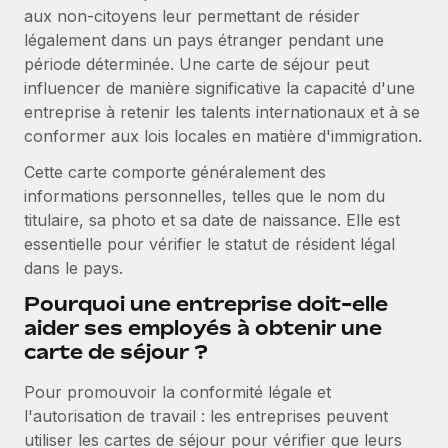
aux non-citoyens leur permettant de résider
Comparer Remote
pays
Connexion
Gestion des freelances
Nederlands
légalement dans un pays étranger pendant une
Examinez notre service par rapport aux autres
Intégrez et gérez vos freelances partout dans le monde
période déterminée. Une carte de séjour peut
Calculateur de paiement des freelances
Français
influencer de manière significative la capacité d'une
Découvrez les devises disponibles et les vitesses de
PEO
CROISSANCE
entreprise à retenir les talents internationaux et à se
paiement pour vos freelances internationaux
Sous-traitez les opérations complexes liées à l’emploi
Deutsch
conformer aux lois locales en matière d'immigration.
Start-ups
Des solutions agiles et internationales pour les RH et la
Cette carte comporte généralement des
APPRENDRE AVEC REMOTE
Español
paie des entreprises en pleine croissance
INFRASTRUCTURE
informations personnelles, telles que le nom du
Recherche et guides
titulaire, sa photo et sa date de naissance. Elle est
Intégration Remote
Entreprises intermédiaires
Italiano
essentielle pour vérifier le statut de résident légal
Intégrez vos RH aux flux de travail en toute simplicité
Études de cas
Développez vos équipes avec des solutions RH sur
dans le pays.
mesure
Português (Portugal)
Plateforme
Glossaire RH
Pourquoi une entreprise doit-elle
Des fonctions RH clés intégrées pour votre équipe
Entreprise
aider ses employés à obtenir une
日本語
Checklists et modèles
Les RH à l’international pour les grandes entreprises
carte de séjour ?
Connecter
Nouveau
Descriptions de postes
한국어
Connectez n'importe quel outil d’IA à Remote grâce à
Pour promouvoir la conformité légale et
notre MCP
TRAVAILLONS ENSEMBLE
Webinaires
l'autorisation de travail : les entreprises peuvent
中文（简体）
Partenaires stratégiques de la tech
Intégrations
utiliser les cartes de séjour pour vérifier que leurs