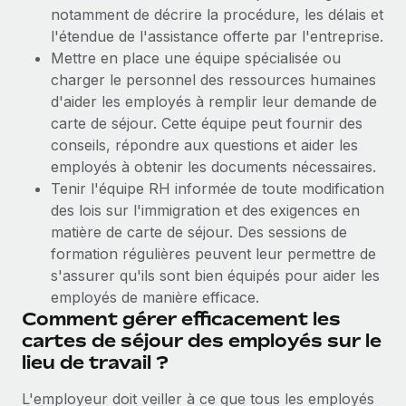
notamment de décrire la procédure, les délais et
Explorer le blog
Création d’entité
l'étendue de l'assistance offerte par l'entreprise.
Établissez des entités rapidement et en toute
Mettre en place une équipe spécialisée ou
conformité
charger le personnel des ressources humaines
BLOG
d'aider les employés à remplir leur demande de
Mobilité et déménagement international
carte de séjour. Cette équipe peut fournir des
Mises à jour des produits de Remote :
Organisez facilement le déménagement de vos
Intégrations Gusto et Xero et Gestion des
conseils, répondre aux questions et aider les
employés
freelances Plus
employés à obtenir les documents nécessaires.
Tenir l'équipe RH informée de toute modification
Remote a toujours pour mission d'aider les entreprises de
Avantages sociaux
des lois sur l'immigration et des exigences en
toute taille à embaucher, gérer et payer...
Gérez facilement les avantages sociaux
matière de carte de séjour. Des sessions de
En savoir plus
formation régulières peuvent leur permettre de
s'assurer qu'ils sont bien équipés pour aider les
employés de manière efficace.
Comment Phiture gère ses 55 employés
Comment gérer efficacement les
répartis dans 19 pays grâce à Remote
cartes de séjour des employés sur le
lieu de travail ?
Phiture, un leader notable du conseil en matière de
croissance mobile internationale, encourage les...
L'employeur doit veiller à ce que tous les employés