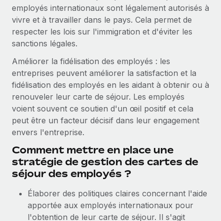
Événements
Intégrez les RH à l’international de manière flexible
employés internationaux sont légalement autorisés à
Rationalisez vos processus avec des outils essentiels
vivre et à travailler dans le pays. Cela permet de
Salle de presse
Devenir partenaire
respecter les lois sur l'immigration et d'éviter les
Explorez avec nous vos opportunités de partenariat
SERVICES
sanctions légales.
Données sur les salaires et les talents
Demandez aux experts
Remote Build
Bientôt disponible
Améliorer la fidélisation des employés : les
Centre de ressources
Recevez des conseils d’experts sur les RH à
Conseil en intégrations et automatisations assistées par
entreprises peuvent améliorer la satisfaction et la
l’international et la conformité
l’IA
fidélisation des employés en les aidant à obtenir ou à
Obtenir de l’aide
renouveler leur carte de séjour. Les employés
Contrôles d’antécédents
Voir toutes les ressources
voient souvent ce soutien d'un œil positif et cela
Simplifiez vos processus de présélection des
ÉTUDES DE CAS
peut être un facteur décisif dans leur engagement
candidats
envers l'entreprise.
BLOG
Comment mettre en place une
Remote Watchtower
Paie multipays
stratégie de gestion des cartes de
Gardez un temps d’avance sur les risques en
séjour des employés ?
matière de conformité
EOR et PEO
Élaborer des politiques claires concernant l'aide
Gestion des appareils
Gestion des freelances
apportée aux employés internationaux pour
Achetez et suivez vos équipements informatiques
Taxes
l'obtention de leur carte de séjour. Il s'agit
dans le monde entier