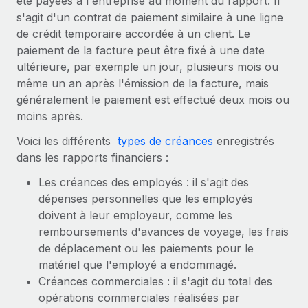
été payées à l'entreprise au moment du rapport. Il
Événements
Intégrez les RH à l’international de manière flexible
Rationalisez vos processus avec des outils essentiels
s'agit d'un contrat de paiement similaire à une ligne
de crédit temporaire accordée à un client. Le
Salle de presse
Devenir partenaire
paiement de la facture peut être fixé à une date
Explorez avec nous vos opportunités de partenariat
SERVICES
Données sur les salaires et les talents
ultérieure, par exemple un jour, plusieurs mois ou
Demandez aux experts
Remote Build
Bientôt disponible
même un an après l'émission de la facture, mais
Centre de ressources
Recevez des conseils d’experts sur les RH à
généralement le paiement est effectué deux mois ou
Conseil en intégrations et automatisations assistées par
l’international et la conformité
moins après.
l’IA
Obtenir de l’aide
Voici les différents
types de créances
enregistrés
Contrôles d’antécédents
Voir toutes les ressources
dans les rapports financiers :
Simplifiez vos processus de présélection des
ÉTUDES DE CAS
candidats
Les créances des employés : il s'agit des
BLOG
dépenses personnelles que les employés
Remote Watchtower
Paie multipays
doivent à leur employeur, comme les
Gardez un temps d’avance sur les risques en
remboursements d'avances de voyage, les frais
matière de conformité
EOR et PEO
de déplacement ou les paiements pour le
matériel que l'employé a endommagé.
Gestion des appareils
Gestion des freelances
Créances commerciales : il s'agit du total des
Achetez et suivez vos équipements informatiques
opérations commerciales réalisées par
Taxes
dans le monde entier