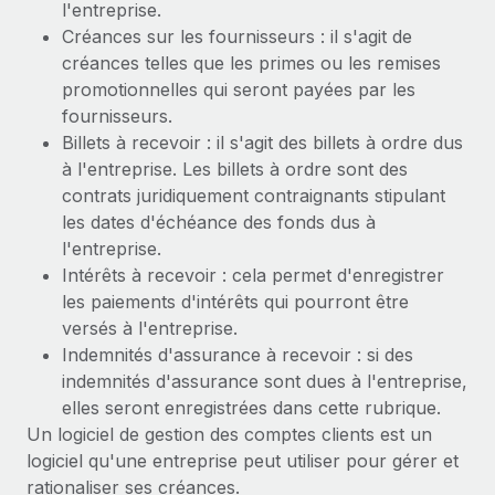
l'entreprise.
Explorer le blog
Créances sur les fournisseurs : il s'agit de
Création d’entité
créances telles que les primes ou les remises
Établissez des entités rapidement et en toute
promotionnelles qui seront payées par les
conformité
BLOG
fournisseurs.
Mobilité et déménagement international
Billets à recevoir : il s'agit des billets à ordre dus
Mises à jour des produits de Remote :
à l'entreprise. Les billets à ordre sont des
Organisez facilement le déménagement de vos
Intégrations Gusto et Xero et Gestion des
contrats juridiquement contraignants stipulant
employés
freelances Plus
les dates d'échéance des fonds dus à
Remote a toujours pour mission d'aider les entreprises de
Avantages sociaux
l'entreprise.
toute taille à embaucher, gérer et payer...
Gérez facilement les avantages sociaux
Intérêts à recevoir : cela permet d'enregistrer
les paiements d'intérêts qui pourront être
En savoir plus
versés à l'entreprise.
Indemnités d'assurance à recevoir : si des
Comment Phiture gère ses 55 employés
indemnités d'assurance sont dues à l'entreprise,
répartis dans 19 pays grâce à Remote
elles seront enregistrées dans cette rubrique.
Un logiciel de gestion des comptes clients est un
Phiture, un leader notable du conseil en matière de
logiciel qu'une entreprise peut utiliser pour gérer et
croissance mobile internationale, encourage les...
rationaliser ses créances.