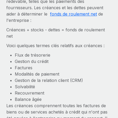
redevable, telles que les paiements des
Comparer Remote
pays
fournisseurs. Les créances et les dettes peuvent
Connexion
Gestion des freelances
Nederlands
Examinez notre service par rapport aux autres
aider à déterminer le
fonds de roulement net
de
Intégrez et gérez vos freelances partout dans le monde
Calculateur de paiement des freelances
l'entreprise :
Français
Découvrez les devises disponibles et les vitesses de
PEO
CROISSANCE
Créances + stocks - dettes = fonds de roulement
paiement pour vos freelances internationaux
Sous-traitez les opérations complexes liées à l’emploi
Deutsch
net
Start-ups
Des solutions agiles et internationales pour les RH et la
Voici quelques termes clés relatifs aux créances :
APPRENDRE AVEC REMOTE
Español
paie des entreprises en pleine croissance
INFRASTRUCTURE
Flux de trésorerie
Recherche et guides
Intégration Remote
Entreprises intermédiaires
Italiano
Gestion du crédit
Intégrez vos RH aux flux de travail en toute simplicité
Études de cas
Développez vos équipes avec des solutions RH sur
Factures
mesure
Português (Portugal)
Modalités de paiement
Plateforme
Glossaire RH
Gestion de la relation client (CRM)
Des fonctions RH clés intégrées pour votre équipe
Entreprise
日本語
Solvabilité
Checklists et modèles
Les RH à l’international pour les grandes entreprises
Connecter
Nouveau
Recouvrement
Descriptions de postes
한국어
Connectez n'importe quel outil d’IA à Remote grâce à
Balance âgée
notre MCP
Les créances comprennent toutes les factures de
TRAVAILLONS ENSEMBLE
Webinaires
中文（简体）
biens ou de services achetés à crédit qui n'ont pas
Partenaires stratégiques de la tech
Intégrations