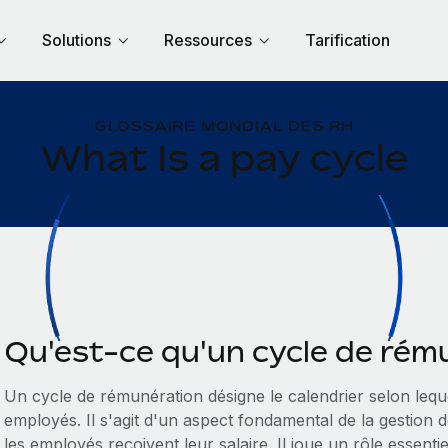
Solutions
Ressources
Tarification
GLOSSAIRE MONDIAL DES RH
What Is a pay cycle
Qu'est-ce qu'un cycle de rém
Un cycle de rémunération désigne le calendrier selon leq
employés. Il s'agit d'un aspect fondamental de la gestion de
les employés reçoivent leur salaire. Il joue un rôle essent