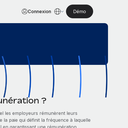
Connexion
Démo
unération ?
uel les employeurs rémunèrent leurs
 la paie qui définit la fréquence à laquelle
iel en garantissant une rémunération