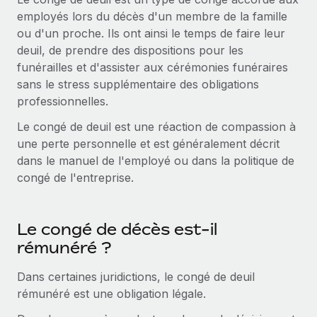
Comparer Remote
employés lors du décès d'un membre de la famille
pays
Connexion
Gestion des freelances
Nederlands
Examinez notre service par rapport aux autres
ou d'un proche. Ils ont ainsi le temps de faire leur
Intégrez et gérez vos freelances partout dans le monde
Calculateur de paiement des freelances
deuil, de prendre des dispositions pour les
Français
Découvrez les devises disponibles et les vitesses de
funérailles et d'assister aux cérémonies funéraires
PEO
CROISSANCE
paiement pour vos freelances internationaux
sans le stress supplémentaire des obligations
Sous-traitez les opérations complexes liées à l’emploi
Deutsch
Start-ups
professionnelles.
Des solutions agiles et internationales pour les RH et la
APPRENDRE AVEC REMOTE
Le congé de deuil est une réaction de compassion à
Español
paie des entreprises en pleine croissance
INFRASTRUCTURE
une perte personnelle et est généralement décrit
Recherche et guides
Intégration Remote
dans le manuel de l'employé ou dans la politique de
Entreprises intermédiaires
Italiano
Intégrez vos RH aux flux de travail en toute simplicité
congé de l'entreprise.
Études de cas
Développez vos équipes avec des solutions RH sur
mesure
Português (Portugal)
Plateforme
Glossaire RH
Des fonctions RH clés intégrées pour votre équipe
Entreprise
Le congé de décès est-il
日本語
Checklists et modèles
Les RH à l’international pour les grandes entreprises
rémunéré ?
Connecter
Nouveau
Descriptions de postes
한국어
Connectez n'importe quel outil d’IA à Remote grâce à
Dans certaines juridictions, le congé de deuil
notre MCP
TRAVAILLONS ENSEMBLE
rémunéré est une obligation légale.
Webinaires
中文（简体）
Partenaires stratégiques de la tech
Intégrations