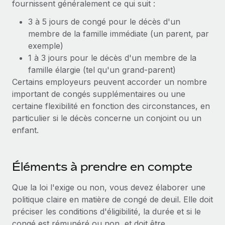
fournissent généralement ce qui suit :
Explorer le blog
Création d’entité
3 à 5 jours de congé pour le décès d'un
Établissez des entités rapidement et en toute
membre de la famille immédiate (un parent, par
conformité
exemple)
BLOG
1 à 3 jours pour le décès d'un membre de la
Mobilité et déménagement international
famille élargie (tel qu'un grand-parent)
Mises à jour des produits de Remote :
Organisez facilement le déménagement de vos
Intégrations Gusto et Xero et Gestion des
Certains employeurs peuvent accorder un nombre
employés
freelances Plus
important de congés supplémentaires ou une
certaine flexibilité en fonction des circonstances, en
Remote a toujours pour mission d'aider les entreprises de
Avantages sociaux
particulier si le décès concerne un conjoint ou un
toute taille à embaucher, gérer et payer...
Gérez facilement les avantages sociaux
enfant.
En savoir plus
Éléments à prendre en compte
Comment Phiture gère ses 55 employés
répartis dans 19 pays grâce à Remote
Que la loi l'exige ou non, vous devez élaborer une
politique claire en matière de congé de deuil. Elle doit
Phiture, un leader notable du conseil en matière de
préciser les conditions d'éligibilité, la durée et si le
croissance mobile internationale, encourage les...
congé est rémunéré ou non, et doit être