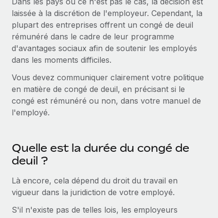
Dans les pays où ce n'est pas le cas, la décision est
Événements
Intégrez les RH à l’international de manière flexible
Rationalisez vos processus avec des outils essentiels
laissée à la discrétion de l'employeur. Cependant, la
Salle de presse
plupart des entreprises offrent un congé de deuil
Devenir partenaire
rémunéré dans le cadre de leur programme
Explorez avec nous vos opportunités de partenariat
SERVICES
Données sur les salaires et les talents
d'avantages sociaux afin de soutenir les employés
Demandez aux experts
Remote Build
Bientôt disponible
dans les moments difficiles.
Centre de ressources
Recevez des conseils d’experts sur les RH à
Conseil en intégrations et automatisations assistées par
Vous devez communiquer clairement votre politique
l’international et la conformité
l’IA
Obtenir de l’aide
en matière de congé de deuil, en précisant si le
congé est rémunéré ou non, dans votre manuel de
Contrôles d’antécédents
Voir toutes les ressources
l'employé.
Simplifiez vos processus de présélection des
ÉTUDES DE CAS
candidats
BLOG
Quelle est la durée du congé de
Remote Watchtower
Paie multipays
Gardez un temps d’avance sur les risques en
deuil ?
matière de conformité
EOR et PEO
Là encore, cela dépend du droit du travail en
Gestion des appareils
Gestion des freelances
vigueur dans la juridiction de votre employé.
Achetez et suivez vos équipements informatiques
S'il n'existe pas de telles lois, les employeurs
Taxes
dans le monde entier