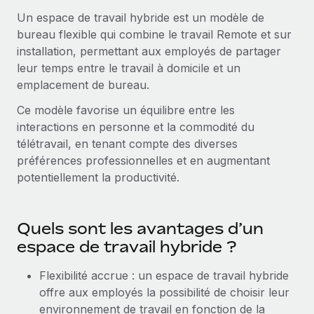
Comparer Remote
pays
Un espace de travail hybride est un modèle de
Connexion
Gestion des freelances
Nederlands
Examinez notre service par rapport aux autres
bureau flexible qui combine le travail Remote et sur
Intégrez et gérez vos freelances partout dans le monde
Calculateur de paiement des freelances
installation, permettant aux employés de partager
Français
Découvrez les devises disponibles et les vitesses de
leur temps entre le travail à domicile et un
PEO
CROISSANCE
paiement pour vos freelances internationaux
emplacement de bureau.
Sous-traitez les opérations complexes liées à l’emploi
Deutsch
Start-ups
Ce modèle favorise un équilibre entre les
Des solutions agiles et internationales pour les RH et la
APPRENDRE AVEC REMOTE
interactions en personne et la commodité du
Español
paie des entreprises en pleine croissance
INFRASTRUCTURE
télétravail, en tenant compte des diverses
Recherche et guides
Intégration Remote
Entreprises intermédiaires
préférences professionnelles et en augmentant
Italiano
Intégrez vos RH aux flux de travail en toute simplicité
Études de cas
Développez vos équipes avec des solutions RH sur
potentiellement la productivité.
mesure
Português (Portugal)
Plateforme
Glossaire RH
Des fonctions RH clés intégrées pour votre équipe
Entreprise
Quels sont les avantages d’un
日本語
Checklists et modèles
Les RH à l’international pour les grandes entreprises
espace de travail hybride ?
Connecter
Nouveau
Descriptions de postes
한국어
Connectez n'importe quel outil d’IA à Remote grâce à
Flexibilité accrue : un espace de travail hybride
notre MCP
TRAVAILLONS ENSEMBLE
Webinaires
offre aux employés la possibilité de choisir leur
中文（简体）
Partenaires stratégiques de la tech
Intégrations
environnement de travail en fonction de la