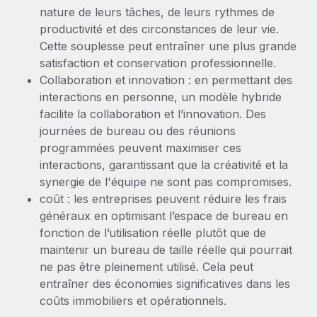
Événements
Intégrez les RH à l’international de manière flexible
Rationalisez vos processus avec des outils essentiels
nature de leurs tâches, de leurs rythmes de
productivité et des circonstances de leur vie.
Salle de presse
Devenir partenaire
Cette souplesse peut entraîner une plus grande
Explorez avec nous vos opportunités de partenariat
SERVICES
satisfaction et conservation professionnelle.
Données sur les salaires et les talents
Collaboration et innovation : en permettant des
Demandez aux experts
Remote Build
Bientôt disponible
Centre de ressources
interactions en personne, un modèle hybride
Recevez des conseils d’experts sur les RH à
Conseil en intégrations et automatisations assistées par
facilite la collaboration et l’innovation. Des
l’international et la conformité
l’IA
Obtenir de l’aide
journées de bureau ou des réunions
Contrôles d’antécédents
programmées peuvent maximiser ces
Voir toutes les ressources
interactions, garantissant que la créativité et la
Simplifiez vos processus de présélection des
ÉTUDES DE CAS
synergie de l'équipe ne sont pas compromises.
candidats
BLOG
coût : les entreprises peuvent réduire les frais
Remote Watchtower
généraux en optimisant l’espace de bureau en
Paie multipays
Gardez un temps d’avance sur les risques en
fonction de l’utilisation réelle plutôt que de
matière de conformité
EOR et PEO
maintenir un bureau de taille réelle qui pourrait
ne pas être pleinement utilisé. Cela peut
Gestion des appareils
Gestion des freelances
entraîner des économies significatives dans les
Achetez et suivez vos équipements informatiques
coûts immobiliers et opérationnels.
Taxes
dans le monde entier