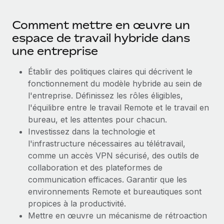
Explorer le blog
Création d’entité
Comment mettre en œuvre un
Établissez des entités rapidement et en toute
espace de travail hybride dans
conformité
BLOG
une entreprise
Mobilité et déménagement international
Mises à jour des produits de Remote :
Établir des politiques claires qui décrivent le
Organisez facilement le déménagement de vos
Intégrations Gusto et Xero et Gestion des
fonctionnement du modèle hybride au sein de
employés
freelances Plus
l'entreprise. Définissez les rôles éligibles,
Remote a toujours pour mission d'aider les entreprises de
l'équilibre entre le travail Remote et le travail en
Avantages sociaux
toute taille à embaucher, gérer et payer...
bureau, et les attentes pour chacun.
Gérez facilement les avantages sociaux
Investissez dans la technologie et
En savoir plus
l'infrastructure nécessaires au télétravail,
comme un accès VPN sécurisé, des outils de
collaboration et des plateformes de
Comment Phiture gère ses 55 employés
communication efficaces. Garantir que les
répartis dans 19 pays grâce à Remote
environnements Remote et bureautiques sont
Phiture, un leader notable du conseil en matière de
propices à la productivité.
croissance mobile internationale, encourage les...
Mettre en œuvre un mécanisme de rétroaction