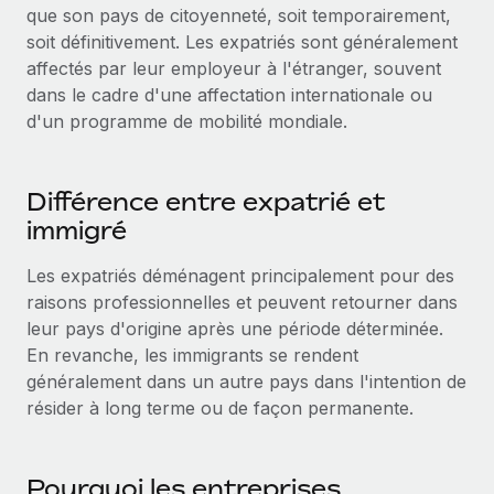
que son pays de citoyenneté, soit temporairement,
Comparer Remote
pays
Connexion
Gestion des freelances
soit définitivement. Les expatriés sont généralement
Nederlands
Examinez notre service par rapport aux autres
Intégrez et gérez vos freelances partout dans le monde
affectés par leur employeur à l'étranger, souvent
Calculateur de paiement des freelances
dans le cadre d'une affectation internationale ou
Français
Découvrez les devises disponibles et les vitesses de
PEO
CROISSANCE
d'un programme de mobilité mondiale.
paiement pour vos freelances internationaux
Sous-traitez les opérations complexes liées à l’emploi
Deutsch
Start-ups
Des solutions agiles et internationales pour les RH et la
APPRENDRE AVEC REMOTE
Différence entre expatrié et
Español
paie des entreprises en pleine croissance
INFRASTRUCTURE
immigré
Recherche et guides
Intégration Remote
Entreprises intermédiaires
Italiano
Intégrez vos RH aux flux de travail en toute simplicité
Les expatriés déménagent principalement pour des
Études de cas
Développez vos équipes avec des solutions RH sur
raisons professionnelles et peuvent retourner dans
mesure
Português (Portugal)
Plateforme
Glossaire RH
leur pays d'origine après une période déterminée.
Des fonctions RH clés intégrées pour votre équipe
Entreprise
En revanche, les immigrants se rendent
日本語
Checklists et modèles
Les RH à l’international pour les grandes entreprises
généralement dans un autre pays dans l'intention de
Connecter
Nouveau
résider à long terme ou de façon permanente.
Descriptions de postes
한국어
Connectez n'importe quel outil d’IA à Remote grâce à
notre MCP
TRAVAILLONS ENSEMBLE
Webinaires
中文（简体）
Partenaires stratégiques de la tech
Intégrations
Pourquoi les entreprises