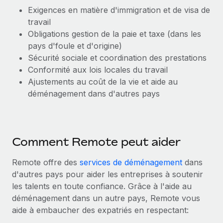
Exigences en matière d'immigration et de visa de
Explorer le blog
Création d’entité
travail
Établissez des entités rapidement et en toute
Obligations gestion de la paie et taxe (dans les
conformité
pays d'foule et d'origine)
BLOG
Sécurité sociale et coordination des prestations
Mobilité et déménagement international
Mises à jour des produits de Remote :
Conformité aux lois locales du travail
Organisez facilement le déménagement de vos
Intégrations Gusto et Xero et Gestion des
Ajustements au coût de la vie et aide au
employés
freelances Plus
déménagement dans d'autres pays
Remote a toujours pour mission d'aider les entreprises de
Avantages sociaux
toute taille à embaucher, gérer et payer...
Gérez facilement les avantages sociaux
En savoir plus
Comment Remote peut aider
Remote offre des
services de déménagement
dans
Comment Phiture gère ses 55 employés
d'autres pays pour aider les entreprises à soutenir
répartis dans 19 pays grâce à Remote
les talents en toute confiance. Grâce à l'aide au
déménagement dans un autre pays, Remote vous
Phiture, un leader notable du conseil en matière de
aide à embaucher des expatriés en respectant:
croissance mobile internationale, encourage les...