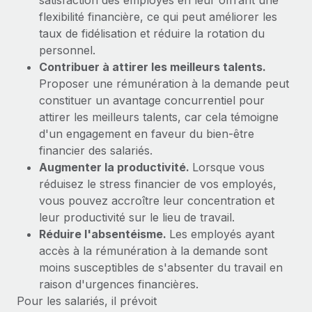
satisfaction des employés en leur offrant une
Événements
Intégrez les RH à l’international de manière flexible
Rationalisez vos processus avec des outils essentiels
flexibilité financière, ce qui peut améliorer les
taux de fidélisation et réduire la rotation du
Salle de presse
Devenir partenaire
personnel.
Explorez avec nous vos opportunités de partenariat
SERVICES
Données sur les salaires et les talents
Contribuer à attirer les meilleurs talents.
Demandez aux experts
Proposer une rémunération à la demande peut
Remote Build
Bientôt disponible
Centre de ressources
Recevez des conseils d’experts sur les RH à
constituer un avantage concurrentiel pour
Conseil en intégrations et automatisations assistées par
l’international et la conformité
attirer les meilleurs talents, car cela témoigne
l’IA
Obtenir de l’aide
d'un engagement en faveur du bien-être
Contrôles d’antécédents
Voir toutes les ressources
financier des salariés.
Simplifiez vos processus de présélection des
ÉTUDES DE CAS
Augmenter la productivité.
Lorsque vous
candidats
réduisez le stress financier de vos employés,
BLOG
vous pouvez accroître leur concentration et
Remote Watchtower
Paie multipays
leur productivité sur le lieu de travail.
Gardez un temps d’avance sur les risques en
Réduire l'absentéisme.
Les employés ayant
matière de conformité
EOR et PEO
accès à la rémunération à la demande sont
moins susceptibles de s'absenter du travail en
Gestion des appareils
Gestion des freelances
raison d'urgences financières.
Achetez et suivez vos équipements informatiques
Pour les salariés, il prévoit
Taxes
dans le monde entier