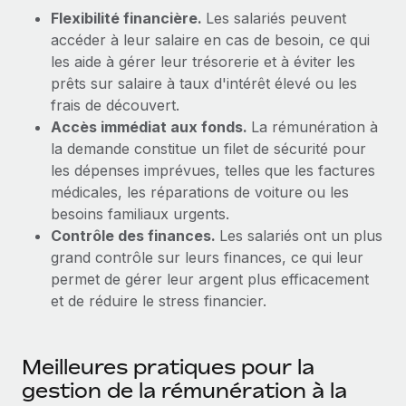
Flexibilité financière.
Les salariés peuvent
Explorer le blog
Création d’entité
accéder à leur salaire en cas de besoin, ce qui
Établissez des entités rapidement et en toute
les aide à gérer leur trésorerie et à éviter les
conformité
prêts sur salaire à taux d'intérêt élevé ou les
BLOG
frais de découvert.
Mobilité et déménagement international
Mises à jour des produits de Remote :
Accès immédiat aux fonds.
La rémunération à
Organisez facilement le déménagement de vos
Intégrations Gusto et Xero et Gestion des
la demande constitue un filet de sécurité pour
employés
freelances Plus
les dépenses imprévues, telles que les factures
Remote a toujours pour mission d'aider les entreprises de
médicales, les réparations de voiture ou les
Avantages sociaux
toute taille à embaucher, gérer et payer...
besoins familiaux urgents.
Gérez facilement les avantages sociaux
Contrôle des finances.
Les salariés ont un plus
En savoir plus
grand contrôle sur leurs finances, ce qui leur
permet de gérer leur argent plus efficacement
et de réduire le stress financier.
Comment Phiture gère ses 55 employés
répartis dans 19 pays grâce à Remote
Phiture, un leader notable du conseil en matière de
Meilleures pratiques pour la
croissance mobile internationale, encourage les...
gestion de la rémunération à la