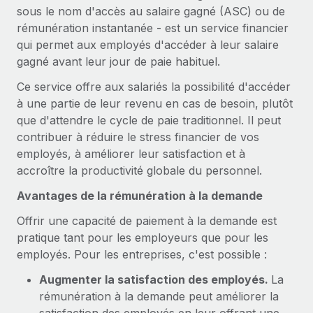
sous le nom d'accès au salaire gagné (ASC) ou de
Comparer Remote
pays
Connexion
Gestion des freelances
Nederlands
rémunération instantanée - est un service financier
Examinez notre service par rapport aux autres
Intégrez et gérez vos freelances partout dans le monde
qui permet aux employés d'accéder à leur salaire
Calculateur de paiement des freelances
Français
gagné avant leur jour de paie habituel.
Découvrez les devises disponibles et les vitesses de
PEO
CROISSANCE
paiement pour vos freelances internationaux
Sous-traitez les opérations complexes liées à l’emploi
Ce service offre aux salariés la possibilité d'accéder
Deutsch
Start-ups
à une partie de leur revenu en cas de besoin, plutôt
Des solutions agiles et internationales pour les RH et la
que d'attendre le cycle de paie traditionnel. Il peut
APPRENDRE AVEC REMOTE
Español
paie des entreprises en pleine croissance
INFRASTRUCTURE
contribuer à réduire le stress financier de vos
Recherche et guides
employés, à améliorer leur satisfaction et à
Intégration Remote
Entreprises intermédiaires
Italiano
accroître la productivité globale du personnel.
Intégrez vos RH aux flux de travail en toute simplicité
Études de cas
Développez vos équipes avec des solutions RH sur
mesure
Português (Portugal)
Avantages de la rémunération à la demande
Plateforme
Glossaire RH
Des fonctions RH clés intégrées pour votre équipe
Offrir une capacité de paiement à la demande est
Entreprise
日本語
Checklists et modèles
pratique tant pour les employeurs que pour les
Les RH à l’international pour les grandes entreprises
Connecter
Nouveau
employés. Pour les entreprises, c'est possible :
Descriptions de postes
한국어
Connectez n'importe quel outil d’IA à Remote grâce à
notre MCP
Augmenter la satisfaction des employés.
La
TRAVAILLONS ENSEMBLE
Webinaires
中文（简体）
rémunération à la demande peut améliorer la
Partenaires stratégiques de la tech
Intégrations