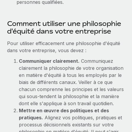
personnes qualifiées.
Explorer le blog
Création d’entité
Établissez des entités rapidement et en toute
Comment utiliser une philosophie
conformité
BLOG
d'équité dans votre entreprise
Mobilité et déménagement international
Mises à jour des produits de Remote :
Pour utiliser efficacement une philosophie d'équité
Organisez facilement le déménagement de vos
Intégrations Gusto et Xero et Gestion des
dans votre entreprise, vous devez :
employés
freelances Plus
Communiquer clairement.
Communiquez
Remote a toujours pour mission d'aider les entreprises de
Avantages sociaux
clairement la philosophie de votre organisation
toute taille à embaucher, gérer et payer...
Gérez facilement les avantages sociaux
en matière d'équité à tous les employés par le
En savoir plus
biais de différents canaux. Veiller à ce que
chacun comprenne les principes et les valeurs
qui sous-tendent la philosophie et la manière
Comment Phiture gère ses 55 employés
dont elle s'applique à son travail quotidien.
répartis dans 19 pays grâce à Remote
Mettre en œuvre des politiques et des
Phiture, un leader notable du conseil en matière de
pratiques.
Alignez vos politiques, pratiques et
croissance mobile internationale, encourage les...
processus décisionnels existants sur votre
philosophie en matière d'équité. Il peut s'agir