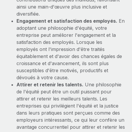
Événements
Intégrez les RH à l’international de manière flexible
Rationalisez vos processus avec des outils essentiels
ainsi une main-d'œuvre plus inclusive et
diversifiée.
Salle de presse
Devenir partenaire
Engagement et satisfaction des employés.
En
Explorez avec nous vos opportunités de partenariat
SERVICES
Données sur les salaires et les talents
adoptant une philosophie d'équité, votre
Demandez aux experts
entreprise peut améliorer l'engagement et la
Remote Build
Bientôt disponible
Centre de ressources
Recevez des conseils d’experts sur les RH à
satisfaction des employés. Lorsque les
Conseil en intégrations et automatisations assistées par
l’international et la conformité
employés ont l'impression d'être traités
l’IA
Obtenir de l’aide
équitablement et d'avoir des chances égales de
Contrôles d’antécédents
Voir toutes les ressources
croissance et d'avancement, ils sont plus
Simplifiez vos processus de présélection des
ÉTUDES DE CAS
susceptibles d'être motivés, productifs et
candidats
dévoués à votre cause.
BLOG
Attirer et retenir les talents.
Une philosophie
Remote Watchtower
Paie multipays
de l'équité peut être un outil puissant pour
Gardez un temps d’avance sur les risques en
attirer et retenir les meilleurs talents. Les
matière de conformité
EOR et PEO
entreprises qui privilégient l'équité et la justice
dans leurs pratiques sont perçues comme des
Gestion des appareils
Gestion des freelances
employeurs intéressants, ce qui leur confère un
Achetez et suivez vos équipements informatiques
avantage concurrentiel pour attirer et retenir les
Taxes
dans le monde entier