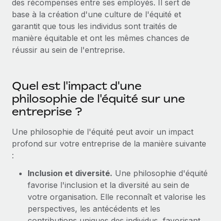
des récompenses entre ses employés. Il sert de
Comparer Remote
pays
base à la création d'une culture de l'équité et
Connexion
Gestion des freelances
Nederlands
Examinez notre service par rapport aux autres
garantit que tous les individus sont traités de
Intégrez et gérez vos freelances partout dans le monde
Calculateur de paiement des freelances
manière équitable et ont les mêmes chances de
Français
Découvrez les devises disponibles et les vitesses de
PEO
réussir au sein de l'entreprise.
CROISSANCE
paiement pour vos freelances internationaux
Sous-traitez les opérations complexes liées à l’emploi
Deutsch
Start-ups
Des solutions agiles et internationales pour les RH et la
Quel est l'impact d'une
APPRENDRE AVEC REMOTE
Español
paie des entreprises en pleine croissance
INFRASTRUCTURE
philosophie de l'équité sur une
Recherche et guides
Intégration Remote
entreprise ?
Entreprises intermédiaires
Italiano
Intégrez vos RH aux flux de travail en toute simplicité
Études de cas
Développez vos équipes avec des solutions RH sur
Une philosophie de l'équité peut avoir un impact
mesure
Português (Portugal)
Plateforme
profond sur votre entreprise de la manière suivante
Glossaire RH
Des fonctions RH clés intégrées pour votre équipe
:
Entreprise
日本語
Checklists et modèles
Les RH à l’international pour les grandes entreprises
Connecter
Nouveau
Inclusion et diversité.
Une philosophie d'équité
Descriptions de postes
한국어
favorise l'inclusion et la diversité au sein de
Connectez n'importe quel outil d’IA à Remote grâce à
votre organisation. Elle reconnaît et valorise les
notre MCP
TRAVAILLONS ENSEMBLE
Webinaires
中文（简体）
perspectives, les antécédents et les
Partenaires stratégiques de la tech
Intégrations
contributions uniques des individus, favorisant