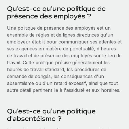
Comparer Remote
pays
Qu'est-ce qu'une politique de
Connexion
Gestion des freelances
Nederlands
Examinez notre service par rapport aux autres
présence des employés ?
Intégrez et gérez vos freelances partout dans le monde
Calculateur de paiement des freelances
Français
Découvrez les devises disponibles et les vitesses de
Une politique de présence des employés est un
PEO
CROISSANCE
paiement pour vos freelances internationaux
ensemble de règles et de lignes directrices qu'un
Sous-traitez les opérations complexes liées à l’emploi
Deutsch
Start-ups
employeur établit pour communiquer ses attentes et
Des solutions agiles et internationales pour les RH et la
ses exigences en matière de ponctualité, d'heures
APPRENDRE AVEC REMOTE
Español
paie des entreprises en pleine croissance
INFRASTRUCTURE
de travail et de présence des employés sur le lieu de
Recherche et guides
travail. Cette politique précise généralement les
Intégration Remote
Entreprises intermédiaires
Italiano
heures de travail standard, les procédures de
Intégrez vos RH aux flux de travail en toute simplicité
Études de cas
Développez vos équipes avec des solutions RH sur
demande de congés, les conséquences d'un
mesure
Português (Portugal)
Plateforme
absentéisme ou d'un retard excessif, ainsi que tout
Glossaire RH
Des fonctions RH clés intégrées pour votre équipe
autre détail pertinent lié à l'assiduité et aux horaires.
Entreprise
日本語
Checklists et modèles
Les RH à l’international pour les grandes entreprises
Connecter
Nouveau
Descriptions de postes
한국어
Connectez n'importe quel outil d’IA à Remote grâce à
Qu'est-ce qu'une politique
notre MCP
TRAVAILLONS ENSEMBLE
d'absentéisme ?
Webinaires
中文（简体）
Partenaires stratégiques de la tech
Intégrations