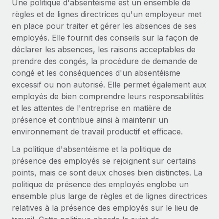
Une politique d'absentéisme est un ensemble de
Événements
Intégrez les RH à l’international de manière flexible
Rationalisez vos processus avec des outils essentiels
règles et de lignes directrices qu'un employeur met
Salle de presse
en place pour traiter et gérer les absences de ses
Devenir partenaire
employés. Elle fournit des conseils sur la façon de
Explorez avec nous vos opportunités de partenariat
SERVICES
Données sur les salaires et les talents
déclarer les absences, les raisons acceptables de
Demandez aux experts
Remote Build
Bientôt disponible
prendre des congés, la procédure de demande de
Centre de ressources
Recevez des conseils d’experts sur les RH à
Conseil en intégrations et automatisations assistées par
congé et les conséquences d'un absentéisme
l’international et la conformité
l’IA
Obtenir de l’aide
excessif ou non autorisé. Elle permet également aux
employés de bien comprendre leurs responsabilités
Contrôles d’antécédents
Voir toutes les ressources
et les attentes de l'entreprise en matière de
Simplifiez vos processus de présélection des
ÉTUDES DE CAS
présence et contribue ainsi à maintenir un
candidats
environnement de travail productif et efficace.
BLOG
Remote Watchtower
La politique d'absentéisme et la politique de
Paie multipays
Gardez un temps d’avance sur les risques en
présence des employés se rejoignent sur certains
matière de conformité
EOR et PEO
points, mais ce sont deux choses bien distinctes. La
politique de présence des employés englobe un
Gestion des appareils
Gestion des freelances
ensemble plus large de règles et de lignes directrices
Achetez et suivez vos équipements informatiques
relatives à la présence des employés sur le lieu de
Taxes
dans le monde entier