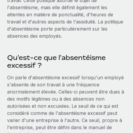
travail. Cette politique aborde le sujet de
l'absentéisme, mais elle définit également les
Explorer le blog
Création d’entité
attentes en matière de ponctualité, d'heures de
Établissez des entités rapidement et en toute
travail et d'autres aspects de l'assiduité. La politique
conformité
BLOG
d'absentéisme porte particulièrement sur les
absences des employés.
Mobilité et déménagement international
Mises à jour des produits de Remote :
Organisez facilement le déménagement de vos
Intégrations Gusto et Xero et Gestion des
employés
freelances Plus
Qu'est-ce que l'absentéisme
Remote a toujours pour mission d'aider les entreprises de
excessif ?
Avantages sociaux
toute taille à embaucher, gérer et payer...
Gérez facilement les avantages sociaux
On parle d'absentéisme excessif lorsqu'un employé
En savoir plus
s'absente de son travail à une fréquence
anormalement élevée. Celles-ci peuvent être dues à
des motifs légitimes ou à des absences non
Comment Phiture gère ses 55 employés
autorisées et non excusées. Le seuil de ce qui est
répartis dans 19 pays grâce à Remote
considéré comme de l'absentéisme excessif peut
Phiture, un leader notable du conseil en matière de
varier d'une entreprise à l'autre. Ce seuil, propre à
croissance mobile internationale, encourage les...
l'entreprise, peut être défini dans le manuel de