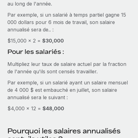
au long de l'année.
Explorer le blog
Création d’entité
Par exemple, si un salarié à temps partiel gagne 15
Établissez des entités rapidement et en toute
000 dollars pour 6 mois de travail, son salaire
conformité
BLOG
annualisé sera de.. :
Mobilité et déménagement international
$15,000 × 2 =
$30,000
Mises à jour des produits de Remote :
Organisez facilement le déménagement de vos
Intégrations Gusto et Xero et Gestion des
Pour les salariés :
employés
freelances Plus
Multipliez leur taux de salaire actuel par la fraction
Remote a toujours pour mission d'aider les entreprises de
Avantages sociaux
de l'année qu'ils sont censés travailler.
toute taille à embaucher, gérer et payer...
Gérez facilement les avantages sociaux
Par exemple, si un salarié ayant un salaire mensuel
En savoir plus
de 4 000 $ est embauché en juillet, son salaire
annualisé sera le suivant :
Comment Phiture gère ses 55 employés
$4,000 × 12 =
$48,000
répartis dans 19 pays grâce à Remote
Phiture, un leader notable du conseil en matière de
Pourquoi les salaires annualisés
croissance mobile internationale, encourage les...