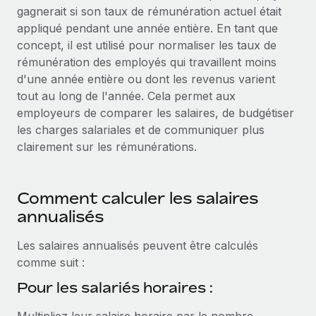
gagnerait si son taux de rémunération actuel était
Comparer Remote
pays
Connexion
Gestion des freelances
Nederlands
appliqué pendant une année entière. En tant que
Examinez notre service par rapport aux autres
Intégrez et gérez vos freelances partout dans le monde
concept, il est utilisé pour normaliser les taux de
Calculateur de paiement des freelances
Français
rémunération des employés qui travaillent moins
Découvrez les devises disponibles et les vitesses de
PEO
CROISSANCE
d'une année entière ou dont les revenus varient
paiement pour vos freelances internationaux
Sous-traitez les opérations complexes liées à l’emploi
Deutsch
tout au long de l'année. Cela permet aux
Start-ups
employeurs de comparer les salaires, de budgétiser
Des solutions agiles et internationales pour les RH et la
APPRENDRE AVEC REMOTE
Español
les charges salariales et de communiquer plus
paie des entreprises en pleine croissance
INFRASTRUCTURE
clairement sur les rémunérations.
Recherche et guides
Intégration Remote
Entreprises intermédiaires
Italiano
Intégrez vos RH aux flux de travail en toute simplicité
Études de cas
Développez vos équipes avec des solutions RH sur
mesure
Comment calculer les salaires
Português (Portugal)
Plateforme
Glossaire RH
annualisés
Des fonctions RH clés intégrées pour votre équipe
Entreprise
日本語
Checklists et modèles
Les RH à l’international pour les grandes entreprises
Les salaires annualisés peuvent être calculés
Connecter
Nouveau
comme suit :
Descriptions de postes
한국어
Connectez n'importe quel outil d’IA à Remote grâce à
notre MCP
Pour les salariés horaires :
TRAVAILLONS ENSEMBLE
Webinaires
中文（简体）
Partenaires stratégiques de la tech
Intégrations