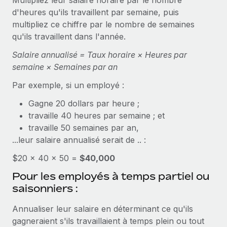
Multipliez leur salaire horaire par le nombre
Événements
Intégrez les RH à l’international de manière flexible
Rationalisez vos processus avec des outils essentiels
d'heures qu'ils travaillent par semaine, puis
multipliez ce chiffre par le nombre de semaines
Salle de presse
Devenir partenaire
qu'ils travaillent dans l'année.
Explorez avec nous vos opportunités de partenariat
SERVICES
Données sur les salaires et les talents
Salaire annualisé = Taux horaire × Heures par
Demandez aux experts
Remote Build
Bientôt disponible
Centre de ressources
semaine × Semaines par an
Recevez des conseils d’experts sur les RH à
Conseil en intégrations et automatisations assistées par
l’international et la conformité
Par exemple, si un employé :
l’IA
Obtenir de l’aide
Gagne 20 dollars par heure ;
Contrôles d’antécédents
Voir toutes les ressources
travaille 40 heures par semaine ; et
Simplifiez vos processus de présélection des
ÉTUDES DE CAS
travaille 50 semaines par an,
candidats
...leur salaire annualisé serait de .. :
BLOG
Remote Watchtower
Paie multipays
$20 × 40 × 50 =
$40,000
Gardez un temps d’avance sur les risques en
Pour les employés à temps partiel ou
matière de conformité
EOR et PEO
saisonniers :
Gestion des appareils
Gestion des freelances
Annualiser leur salaire en déterminant ce qu'ils
Achetez et suivez vos équipements informatiques
Taxes
gagneraient s'ils travaillaient à temps plein ou tout
dans le monde entier