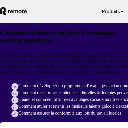
Produits
Comment élaborer un plan d'avantages
sociaux mondiaux
L'équipe d'experts de Remote vous explique comment offrir des avant
sociaux à la fois pertinents au niveau local et compétitifs au niveau mon
comment assurer la conformité lors d'une expansion mondiale et comm
créer l'égalité et la confiance au sein de votre équipe multinationale.
Comment développer un programme d'avantages sociaux mo
Comment des normes et attentes culturelles différentes peuve
Quand et comment offrir des avantages sociaux aux freelanc
Comment attirer et retenir les meilleurs talents grâce à d'exc
Comment assurer la conformité aux lois du travail locales