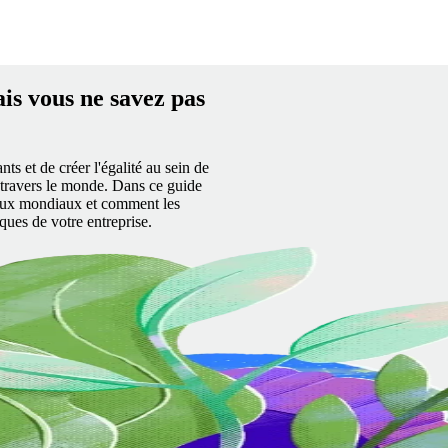
hment-risk-guide
ais vous ne savez pas
ts et de créer l'égalité au sein de
travers le monde. Dans ce guide
ciaux mondiaux et comment les
ques de votre entreprise.
à ces
2 en