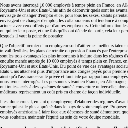
Nous avons interrogé 10 000 employés à temps plein en France, en Al
Royaume-Uni et aux États-Unis afin de découvrir quels sont les avantag
envisage de changer d'emploi et ce, pour tous les sexes, statuts parentau
envisagent de changer d'emploi, les collaborateurs ont tendance à comp
actuels avec ceux offerts par d'autres employeurs. Cette information les a
ou quitter leur poste, et une fois qu'ils ont décidé de partir, cela leur pe
lesquels il vaut la peine de postuler.
Que l'objectif premier d'un employeur soit d'attirer les meilleurs talents 
travail flexibles, les plans de retraite ou pension financés par l'entrepris
sont les trois avantages les plus importants à inclure dans les régimes d
enquête menée auprès de 10 000 employés à temps plein en France, en
Royaume-Uni et aux États-Unis. Du point de vue des avantages sociaux 
États-Unis attachent plus d'importance aux congés payés pour prendre s
ainsi qu'à l'assurance santé privée et familiale par rapport aux employé
nous avons interrogés. Les personnes vivant en France, en Allemagne
ont toutes accès à des systèmes de santé à couverture universelle, alors 
médicaux représentent un coût pris en charge de façon individuelle.
Il est donc crucial, en tant qu'employeur, d'élaborer des régimes d'avan
sur ce qui est le plus apprécié dans le pays de votre employé. Proposer 
employés américains à faire face aux dépenses de santé démontrera que
vous souhaitez maintenir l'équité au sein de votre équipe mondiale.