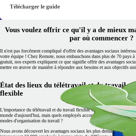
Télécharger le guide · research/permanent-establis
Télécharger le guide
Vous voulez offrir ce qu'il y a de mieux m
par où commencer ?
Il n'est pas forcément compliqué d'offrir des avantages sociaux intéressan
votre équipe ! Chez Remote, nous embauchons dans plus de 70 pays à 
gratuit, nos experts expliquent ce que signifie offrir des avantages so
mettre en œuvre de manière à répondre aux besoins et aux objectifs uni
État des lieux du télétravail et du travail
flexible
L'importance du télétravail et du travail flexible est indéniable dans le
monde d'aujourd'hui, mais quels employés accordent le plus de valeur 
modes d'organisation du travail ?
Nous avons découvert les avantages sociaux les plus demandés en 202