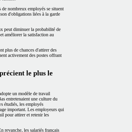
ves de nombreux employés se situent
son d'obligations liées à la garde
ux peut diminuer la probabilité de
t améliorer la satisfaction au
nt plus de chances d'attirer des
hent activement des postes offrant
récient le plus le
adopte un modèle de travail
as entretenaient une culture du
ays étudiés, les employés
ntage important. Les employeurs qui
l pour attirer et retenir les
 revanche, les salariés français