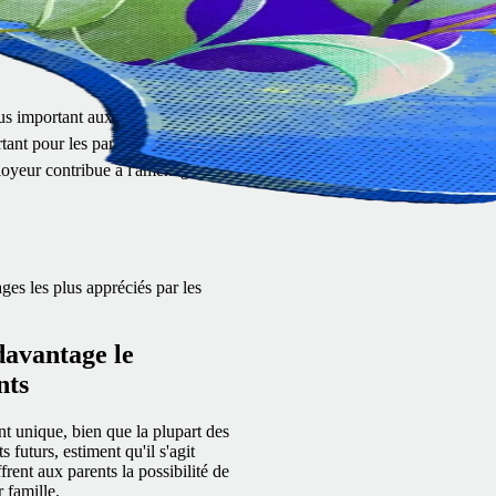
s,
nent
étude
lus important aux États-Unis.
tant pour les parents d'enfant unique.
oyeur contribue à l'aménagement de leur bureau à domicile.
es les plus appréciés par les
davantage le
nts
ant unique, bien que la plupart des
futurs, estiment qu'il s'agit
frent aux parents la possibilité de
 famille.