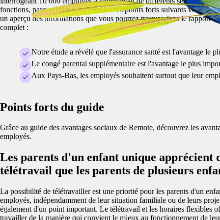
interrogeant 10 000 employés à temps plein de différents sexes, secteur
fonctions, pays et statuts parentaux. Les points forts suivants vous don
un aperçu des informations que vous pourrez trouver dans le rapport d'
complet :
Notre étude a révélé que l'assurance santé est l'avantage le p
Le congé parental supplémentaire est l'avantage le plus impor
Aux Pays-Bas, les employés souhaitent surtout que leur empl
Points forts du guide
Grâce au guide des avantages sociaux de Remote, découvrez les avantag
employés.
Les parents d'un enfant unique apprécient 
télétravail que les parents de plusieurs enfa
La possibilité de télétravailler est une priorité pour les parents d'un enf
employés, indépendamment de leur situation familiale ou de leurs projets 
également d'un point important. Le télétravail et les horaires flexibles of
travailler de la manière qui convient le mieux au fonctionnement de leur