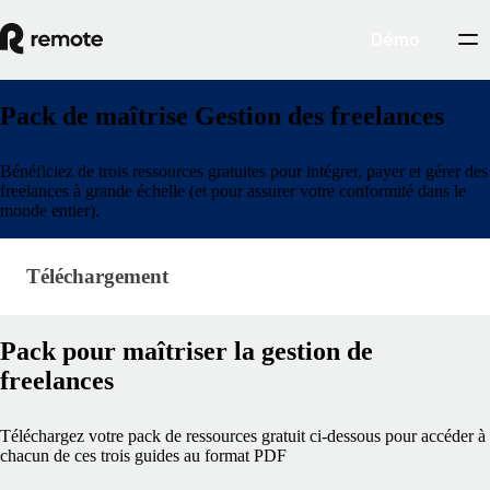
Démo
Pack de maîtrise Gestion des freelances
Bénéficiez de trois ressources gratuites pour intégrer, payer et gérer des
freelances à grande échelle (et pour assurer votre conformité dans le
monde entier).
Téléchargement
Téléchargement
Pack pour maîtriser la gestion de
freelances
Téléchargez votre pack de ressources gratuit ci-dessous pour accéder à
chacun de ces trois guides au format PDF