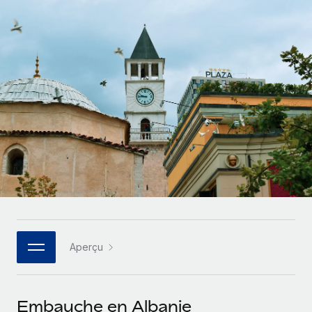
Gestion des freelances
Comparer Remote
pays
Connexion
Intégrez et gérez vos freelances partout dans le monde
Nederlands
Examinez notre service par rapport aux autres
Calculateur de paiement des freelances
PEO
Français
Découvrez les devises disponibles et les vitesses de
Sous-traitez les opérations complexes liées à l’emploi
CROISSANCE
paiement pour vos freelances internationaux
Deutsch
Start-ups
Des solutions agiles et internationales pour les RH et la
INFRASTRUCTURE
APPRENDRE AVEC REMOTE
Español
paie des entreprises en pleine croissance
Intégration Remote
Recherche et guides
Intégrez vos RH aux flux de travail en toute simplicité
Entreprises intermédiaires
Italiano
Études de cas
Développez vos équipes avec des solutions RH sur
Plateforme
mesure
Português (Portugal)
Des fonctions RH clés intégrées pour votre équipe
Glossaire RH
Entreprise
Connecter
Nouveau
日本語
Checklists et modèles
Les RH à l’international pour les grandes entreprises
Connectez n'importe quel outil d’IA à Remote grâce à
Aperçu
Descriptions de postes
한국어
notre MCP
TRAVAILLONS ENSEMBLE
Webinaires
Intégrations
中文（简体）
Embauche en Albanie
Partenaires stratégiques de la tech
Rationalisez vos processus avec des outils essentiels