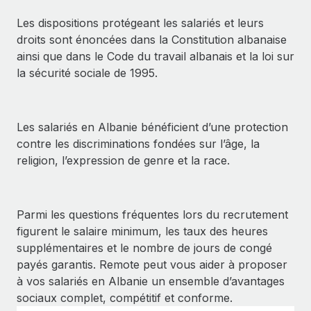
Événements
Intégrez les RH à l’international de manière flexible
Les dispositions protégeant les salariés et leurs
Salle de presse
Devenir partenaire
droits sont énoncées dans la Constitution albanaise
SERVICES
Explorez avec nous vos opportunités de partenariat
ainsi que dans le Code du travail albanais et la loi sur
Données sur les salaires et les talents
Demandez aux experts
la sécurité sociale de 1995.
Recevez des conseils d’experts sur les RH à
Remote Build
Bientôt disponible
Centre de ressources
l’international et la conformité
Conseil en intégrations et automatisations assistées par
l’IA
Obtenir de l’aide
Les salariés en Albanie bénéficient d’une protection
Contrôles d’antécédents
contre les discriminations fondées sur l’âge, la
Simplifiez vos processus de présélection des
Voir toutes les ressources
religion, l’expression de genre et la race.
candidats
ÉTUDES DE CAS
Remote Watchtower
BLOG
Gardez un temps d’avance sur les risques en
Parmi les questions fréquentes lors du recrutement
Paie multipays
matière de conformité
figurent le salaire minimum, les taux des heures
EOR et PEO
supplémentaires et le nombre de jours de congé
Gestion des appareils
payés garantis. Remote peut vous aider à proposer
Gestion des freelances
Achetez et suivez vos équipements informatiques
à vos salariés en Albanie un ensemble d’avantages
dans le monde entier
sociaux complet, compétitif et conforme.
Taxes