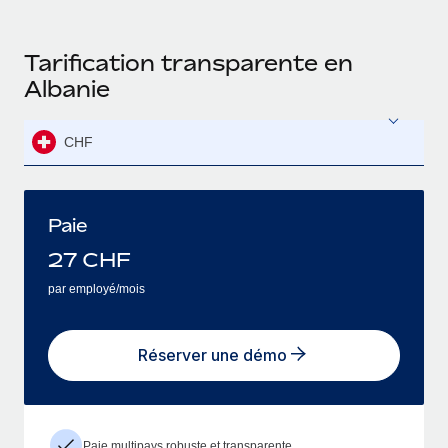
Tarification transparente en
Albanie
CHF
Paie
27
CHF
par employé/mois
Réserver une démo
Paie multipays robuste et transparente