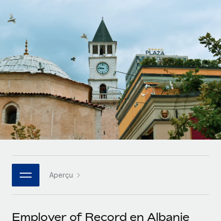
Gestion des freelances
Comparer Remote
pays
Connexion
Intégrez et gérez vos freelances partout dans le monde
Nederlands
Examinez notre service par rapport aux autres
Calculateur de paiement des freelances
PEO
Français
Découvrez les devises disponibles et les vitesses de
Sous-traitez les opérations complexes liées à l’emploi
CROISSANCE
paiement pour vos freelances internationaux
Deutsch
Start-ups
Des solutions agiles et internationales pour les RH et la
INFRASTRUCTURE
APPRENDRE AVEC REMOTE
Español
paie des entreprises en pleine croissance
Intégration Remote
Recherche et guides
Intégrez vos RH aux flux de travail en toute simplicité
Entreprises intermédiaires
Italiano
Études de cas
Développez vos équipes avec des solutions RH sur
Plateforme
mesure
Português (Portugal)
Des fonctions RH clés intégrées pour votre équipe
Glossaire RH
Entreprise
Connecter
Nouveau
日本語
Checklists et modèles
Les RH à l’international pour les grandes entreprises
Connectez n'importe quel outil d’IA à Remote grâce à
Aperçu
Descriptions de postes
한국어
notre MCP
TRAVAILLONS ENSEMBLE
Webinaires
Intégrations
中文（简体）
Employer of Record en Albanie
Partenaires stratégiques de la tech
Rationalisez vos processus avec des outils essentiels