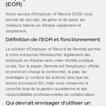
Événements
(EOR)
Intégrez les RH à l’international de manière flexible
Salle de presse
Devenir partenaire
Notre service d’Employer of Record (EOR) vous
SERVICES
Explorez avec nous vos opportunités de partenariat
permet de recruter, de gérer et de payer les
Données sur les salaires et les talents
Demandez aux experts
meilleurs talents en Albanie rapidement et
Recevez des conseils d’experts sur les RH à
Remote Build
Bientôt disponible
simplement.
Centre de ressources
l’international et la conformité
Conseil en intégrations et automatisations assistées par
Définition de l’EOR et fonctionnement
l’IA
Obtenir de l’aide
Contrôles d’antécédents
La solution d’Employer of Record de Remote permet
Simplifiez vos processus de présélection des
Voir toutes les ressources
à votre entreprise d’embaucher légalement des
candidats
ÉTUDES DE CAS
employés en Albanie sans créer d’entité juridique
Remote Watchtower
locale. Sur le papier, Remote est l’employeur officiel
BLOG
Gardez un temps d’avance sur les risques en
et prend en charge la conformité, la paie, les
Paie multipays
matière de conformité
avantages (y compris les actions) ainsi que les
autres processus RH, mais vous conservez le
EOR et PEO
Gestion des appareils
contrôle total de la gestion quotidienne et des
Gestion des freelances
Achetez et suivez vos équipements informatiques
responsabilités professionnelles du collaborateur.
dans le monde entier
Qui devrait envisager d’utiliser un
Taxes