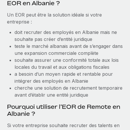
EOR en Albanie ?
Création d’entité
Explorer le blog
Établissez des entités rapidement et en toute
Un EOR peut être la solution idéale si votre
conformité
entreprise :
BLOG
Mobilité et déménagement international
doit recruter des employés en Albanie mais ne
Organisez facilement le déménagement de vos
souhaite pas créer d’entité juridique
Mises à jour des produits de Remote :
employés
teste le marché albanais avant de s’engager dans
Intégrations Gusto et Xero et Gestion des
freelances Plus
une expansion commerciale complète
Avantages sociaux
souhaite assurer une conformité totale aux lois
Remote a toujours pour mission d'aider les entreprises de
Gérez facilement les avantages sociaux
locales du travail et aux obligations fiscales
toute taille à embaucher, gérer et payer...
a besoin d’un moyen rapide et rentable pour
En savoir plus
intégrer des employés en Albanie
cherche une solution de recrutement temporaire
avant d’établir une entité juridique
Comment Phiture gère ses 55 employés
répartis dans 19 pays grâce à Remote
Pourquoi utiliser l’EOR de Remote en
Albanie ?
Phiture, un leader notable du conseil en matière de
croissance mobile internationale, encourage les...
Si votre entreprise souhaite recruter des talents en