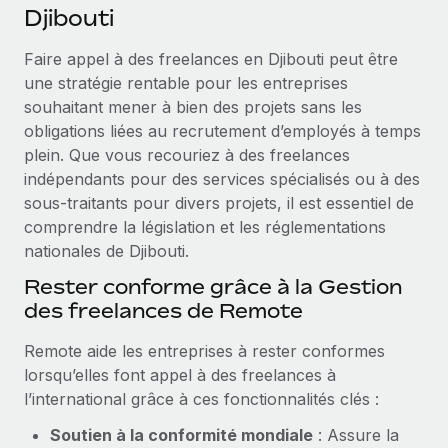
Événements
Djibouti
Intégrez les RH à l’international de manière flexible
Salle de presse
Devenir partenaire
Faire appel à des freelances en Djibouti peut être
SERVICES
Explorez avec nous vos opportunités de partenariat
une stratégie rentable pour les entreprises
Données sur les salaires et les talents
Demandez aux experts
souhaitant mener à bien des projets sans les
Recevez des conseils d’experts sur les RH à
Remote Build
Bientôt disponible
obligations liées au recrutement d’employés à temps
Centre de ressources
l’international et la conformité
Conseil en intégrations et automatisations assistées par
plein. Que vous recouriez à des freelances
l’IA
Obtenir de l’aide
indépendants pour des services spécialisés ou à des
Contrôles d’antécédents
sous-traitants pour divers projets, il est essentiel de
Simplifiez vos processus de présélection des
Voir toutes les ressources
comprendre la législation et les réglementations
candidats
ÉTUDES DE CAS
nationales de Djibouti.
Remote Watchtower
BLOG
Rester conforme grâce à la Gestion
Gardez un temps d’avance sur les risques en
des freelances de Remote
Paie multipays
matière de conformité
Remote aide les entreprises à rester conformes
EOR et PEO
Gestion des appareils
lorsqu’elles font appel à des freelances à
Gestion des freelances
Achetez et suivez vos équipements informatiques
l’international grâce à ces fonctionnalités clés :
dans le monde entier
Taxes
Soutien à la conformité mondiale
: Assure la