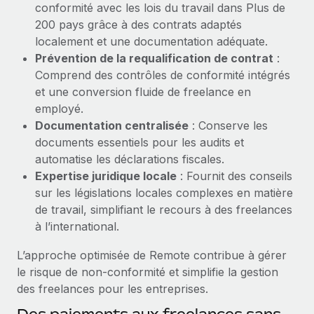
conformité avec les lois du travail dans Plus de
Création d’entité
Explorer le blog
200 pays grâce à des contrats adaptés
Établissez des entités rapidement et en toute
localement et une documentation adéquate.
conformité
Prévention de la requalification de contrat
:
BLOG
Mobilité et déménagement international
Comprend des contrôles de conformité intégrés
Organisez facilement le déménagement de vos
et une conversion fluide de freelance en
Mises à jour des produits de Remote :
employés
employé.
Intégrations Gusto et Xero et Gestion des
freelances Plus
Documentation centralisée
: Conserve les
Avantages sociaux
documents essentiels pour les audits et
Remote a toujours pour mission d'aider les entreprises de
Gérez facilement les avantages sociaux
automatise les déclarations fiscales.
toute taille à embaucher, gérer et payer...
Expertise juridique locale
: Fournit des conseils
En savoir plus
sur les législations locales complexes en matière
de travail, simplifiant le recours à des freelances
à l’international.
Comment Phiture gère ses 55 employés
L’approche optimisée de Remote contribue à gérer
répartis dans 19 pays grâce à Remote
le risque de non-conformité et simplifie la gestion
Phiture, un leader notable du conseil en matière de
des freelances pour les entreprises.
croissance mobile internationale, encourage les...
Des paiements aux freelances sans