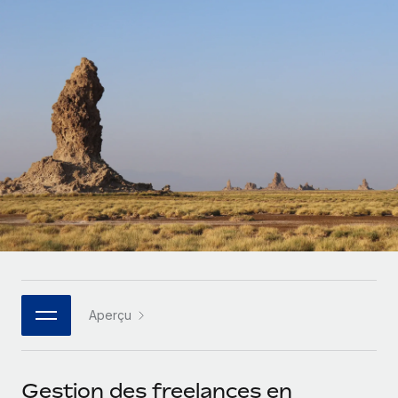
Gestion des freelances
Comparer Remote
pays
Connexion
Intégrez et gérez vos freelances partout dans le monde
Nederlands
Examinez notre service par rapport aux autres
Calculateur de paiement des freelances
PEO
Français
Découvrez les devises disponibles et les vitesses de
Sous-traitez les opérations complexes liées à l’emploi
CROISSANCE
paiement pour vos freelances internationaux
Deutsch
Start-ups
Des solutions agiles et internationales pour les RH et la
INFRASTRUCTURE
APPRENDRE AVEC REMOTE
Español
paie des entreprises en pleine croissance
Intégration Remote
Recherche et guides
Intégrez vos RH aux flux de travail en toute simplicité
Entreprises intermédiaires
Italiano
Études de cas
Développez vos équipes avec des solutions RH sur
Plateforme
mesure
Português (Portugal)
Des fonctions RH clés intégrées pour votre équipe
Glossaire RH
Entreprise
Connecter
Nouveau
日本語
Checklists et modèles
Les RH à l’international pour les grandes entreprises
Connectez n'importe quel outil d’IA à Remote grâce à
Aperçu
Descriptions de postes
한국어
notre MCP
TRAVAILLONS ENSEMBLE
Webinaires
Intégrations
中文（简体）
Gestion des freelances en
Partenaires stratégiques de la tech
Rationalisez vos processus avec des outils essentiels