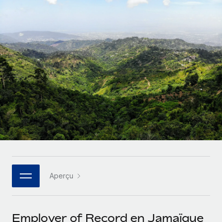
Gestion des freelances
Comparer Remote
pays
Connexion
Intégrez et gérez vos freelances partout dans le monde
Nederlands
Examinez notre service par rapport aux autres
Calculateur de paiement des freelances
PEO
Français
Découvrez les devises disponibles et les vitesses de
Sous-traitez les opérations complexes liées à l’emploi
CROISSANCE
paiement pour vos freelances internationaux
Deutsch
Start-ups
Des solutions agiles et internationales pour les RH et la
INFRASTRUCTURE
APPRENDRE AVEC REMOTE
Español
paie des entreprises en pleine croissance
Intégration Remote
Recherche et guides
Intégrez vos RH aux flux de travail en toute simplicité
Entreprises intermédiaires
Italiano
Études de cas
Développez vos équipes avec des solutions RH sur
Plateforme
mesure
Português (Portugal)
Des fonctions RH clés intégrées pour votre équipe
Glossaire RH
Entreprise
Connecter
Nouveau
日本語
Checklists et modèles
Les RH à l’international pour les grandes entreprises
Connectez n'importe quel outil d’IA à Remote grâce à
Aperçu
Descriptions de postes
한국어
notre MCP
TRAVAILLONS ENSEMBLE
Webinaires
Intégrations
中文（简体）
Employer of Record en Jamaïque
Partenaires stratégiques de la tech
Rationalisez vos processus avec des outils essentiels