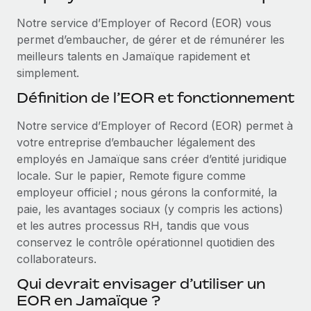
Événements
Intégrez les RH à l’international de manière flexible
Notre service d’Employer of Record (EOR) vous
Salle de presse
Devenir partenaire
permet d’embaucher, de gérer et de rémunérer les
SERVICES
Explorez avec nous vos opportunités de partenariat
meilleurs talents en Jamaïque rapidement et
Données sur les salaires et les talents
Demandez aux experts
simplement.
Recevez des conseils d’experts sur les RH à
Remote Build
Bientôt disponible
Centre de ressources
Définition de l’EOR et fonctionnement
l’international et la conformité
Conseil en intégrations et automatisations assistées par
l’IA
Obtenir de l’aide
Notre service d’Employer of Record (EOR) permet à
Contrôles d’antécédents
votre entreprise d’embaucher légalement des
Simplifiez vos processus de présélection des
Voir toutes les ressources
employés en Jamaïque sans créer d’entité juridique
candidats
ÉTUDES DE CAS
locale. Sur le papier, Remote figure comme
employeur officiel ; nous gérons la conformité, la
Remote Watchtower
BLOG
paie, les avantages sociaux (y compris les actions)
Gardez un temps d’avance sur les risques en
Paie multipays
et les autres processus RH, tandis que vous
matière de conformité
conservez le contrôle opérationnel quotidien des
EOR et PEO
Gestion des appareils
collaborateurs.
Gestion des freelances
Achetez et suivez vos équipements informatiques
Qui devrait envisager d’utiliser un
dans le monde entier
EOR en Jamaïque ?
Taxes