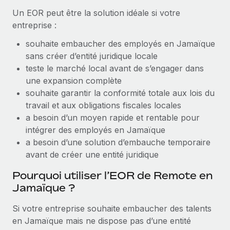
Création d’entité
Un EOR peut être la solution idéale si votre
Explorer le blog
Établissez des entités rapidement et en toute
entreprise :
conformité
souhaite embaucher des employés en Jamaïque
BLOG
Mobilité et déménagement international
sans créer d’entité juridique locale
Organisez facilement le déménagement de vos
teste le marché local avant de s’engager dans
Mises à jour des produits de Remote :
employés
une expansion complète
Intégrations Gusto et Xero et Gestion des
freelances Plus
souhaite garantir la conformité totale aux lois du
Avantages sociaux
travail et aux obligations fiscales locales
Remote a toujours pour mission d'aider les entreprises de
Gérez facilement les avantages sociaux
a besoin d’un moyen rapide et rentable pour
toute taille à embaucher, gérer et payer...
intégrer des employés en Jamaïque
En savoir plus
a besoin d’une solution d’embauche temporaire
avant de créer une entité juridique
Pourquoi utiliser l’EOR de Remote en
Comment Phiture gère ses 55 employés
Jamaïque ?
répartis dans 19 pays grâce à Remote
Phiture, un leader notable du conseil en matière de
Si votre entreprise souhaite embaucher des talents
croissance mobile internationale, encourage les...
en Jamaïque mais ne dispose pas d’une entité