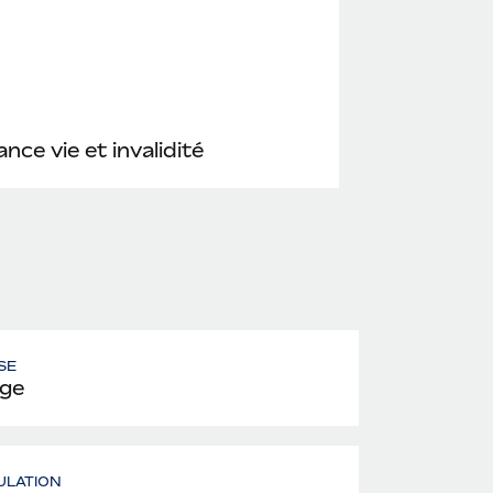
nce vie et invalidité
SE
ge
ULATION