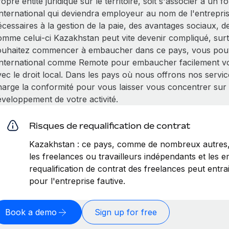
opre entité juridique sur le territoire, soit s'associer à un 
'international qui deviendra employeur au nom de l'entrepr
cessaires à la gestion de la paie, des avantages sociaux, d
omme celui-ci Kazakhstan peut vite devenir compliqué, surto
ouhaitez commencer à embaucher dans ce pays, vous pouve
'international comme Remote pour embaucher facilement vo
vec le droit local. Dans les pays où nous offrons nos servi
harge la conformité pour vous laisser vous concentrer sur l
éveloppement de votre activité.
Risques de requalification de contrat
Kazakhstan : ce pays, comme de nombreux autres, 
les freelances ou travailleurs indépendants et les em
requalification de contrat des freelances peut entr
pour l'entreprise fautive.
Book a demo
Sign up for free