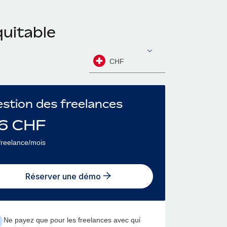
quitable
CHF
stion des freelances
6
CHF
freelance/mois
Réserver une démo
Ne payez que pour les freelances avec qui