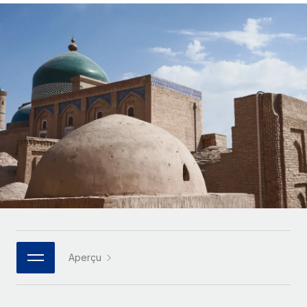
Gestion des freelances
Comparer Remote
pays
Connexion
Intégrez et gérez vos freelances partout dans le monde
Nederlands
Examinez notre service par rapport aux autres
Calculateur de paiement des freelances
PEO
Français
Découvrez les devises disponibles et les vitesses de
Sous-traitez les opérations complexes liées à l’emploi
CROISSANCE
paiement pour vos freelances internationaux
Deutsch
Start-ups
Des solutions agiles et internationales pour les RH et la
INFRASTRUCTURE
APPRENDRE AVEC REMOTE
Español
paie des entreprises en pleine croissance
Intégration Remote
Recherche et guides
Intégrez vos RH aux flux de travail en toute simplicité
Entreprises intermédiaires
Italiano
Études de cas
Développez vos équipes avec des solutions RH sur
Plateforme
mesure
Português (Portugal)
Des fonctions RH clés intégrées pour votre équipe
Glossaire RH
Entreprise
Connecter
Nouveau
日本語
Checklists et modèles
Les RH à l’international pour les grandes entreprises
Connectez n'importe quel outil d’IA à Remote grâce à
Descriptions de postes
한국어
notre MCP
Aperçu
TRAVAILLONS ENSEMBLE
Webinaires
Intégrations
中文（简体）
Partenaires stratégiques de la tech
Rationalisez vos processus avec des outils essentiels