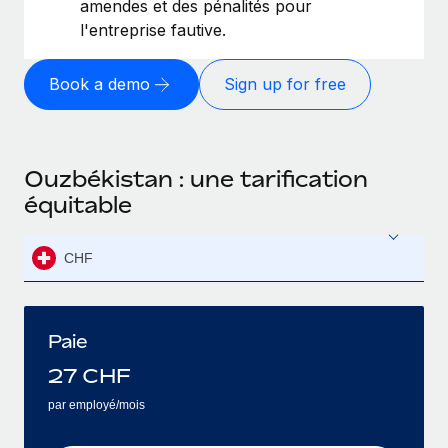
amendes et des pénalités pour
l'entreprise fautive.
Book a demo
Sign up for free
Ouzbékistan : une tarification
équitable
CHF
Paie
27
CHF
par employé/mois