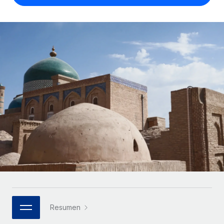
Compáranos con otras empresas.
Iniciar sesión
Contractor Management
Nederlands
Calculadora de pagos a autónomos
Integra y gestiona a autónomos globalmente.
Descubre opciones de divisas y tiempos de pago para
ETAPAS DE CRECIMIENTO
Français
autónomos globales.
PEO
Startups
Externaliza tareas laborales complejas.
Deutsch
Soluciones ágiles de RR. HH. globales y nóminas para
APRENDIZAJE CON REMOTE
empresas en crecimiento.
Español
Guías y recursos
INFRAESTRUCTURA
Mediana empresa
Conexión Remote
Casos prácticos
Amplía tu equipo con soluciones de RR. HH.
Italiano
Integra los RR. HH. en tus flujos de trabajo sin
personalizadas.
Glosario de RR. HH.
complicaciones.
Português (Portugal)
Empresa
Listas de verificación y plantillas
Plataforma
RR. HH. globales para grandes empresas.
日本語
Funciones esenciales de RR. HH. integradas para tu
Biblioteca de descripciones de puestos
equipo.
한국어
ASOCIARSE
Webinarios
Conectar
Nuevo
Socios tecnológicos estratégicos
Resumen
中文（简体）
Conecta cualquier herramienta de IA con Remote
Eventos
Integra la gestión de los RR. HH. globales en tu
mediante nuestro MCP.