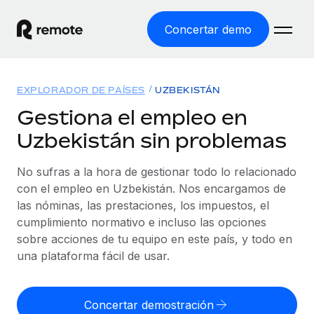
Concertar demo
Inicio
EXPLORADOR DE PAÍSES
UZBEKISTÁN
Productos
Gestiona el empleo en
Uzbekistán sin problemas
Soluciones
EMPLEO GLOBAL
Nómina global
No sufras a la hora de gestionar todo lo relacionado
Recursos
COBERTURA MUNDIAL
Gestiona las nóminas de forma sencilla y conforme a la
con el empleo en Uzbekistán. Nos encargamos de
Explorador de países
legalidad.
las nóminas, las prestaciones, los impuestos, el
Precios
HERRAMIENTAS Y CALCULADORAS
Consulta el soporte del empleo global según el país.
cumplimiento normativo e incluso las opciones
Employer of Record
Calculadora del riesgo de clasificación errónea
sobre acciones de tu equipo en este país, y todo en
Explorador estatal de EE. UU.
Expándete en todo el mundo sin gastar en entidades.
Consulta el riesgo de clasificación errónea por país.
una plataforma fácil de usar.
Simplifica la contratación en todos los estados de EE.
Español
Contractor of Record
Calculadora del coste por empleado
UU.
Contrata a autónomos en cualquier parte del mundo
Calcula lo que cuestan los empleados en total en
Concertar demostración
English
Comparador de Remote
cumpliendo la normativa.
cualquier país.