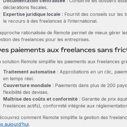
Documentation centralisée
: Conserve les dossiers essen
déclarations fiscales.
Expertise juridique locale
: Fournit des conseils sur les l
le recours à des freelances à l’international.
’approche rationalisée de Remote permet de mieux gérer les 
stion des freelances pour les entreprises.
es paiements aux freelances sans fri
a solution Remote simplifie les paiements aux freelances grâ
Traitement automatisé
: Approbations en un clic, paiem
en temps réel.
Couverture mondiale
: Paiements dans plus de 200 pays
flexibilité des devises.
Maîtrise des coûts et conformité
: Garantie de prix équ
freelances actifs), conformité intégrée aux réglementation
écouvrez comment Remote simplifie la gestion des freelan
ès aujourd’hui
.