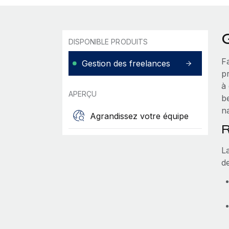
DISPONIBLE PRODUITS
F
Gestion des freelances
p
à
APERÇU
b
na
Agrandissez votre équipe
R
L
de