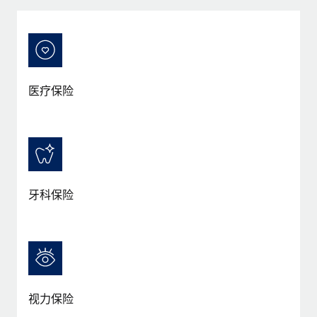
服务
薪金与人才洞察
Remote Build
即将推出
咨询专家
集成与人工智能自动化咨询
洞察中心
获得全球人力资源与合规方面的专家帮助
获得支持
背景调查
案例研究
医疗保险
简化候选人筛选流程
查看全部资源
Cultivating a Thriving Remote-First Culture in
Partnership with Remote
合规守望台
防范合规风险
博客
At a glance Discover the evolution of TheyDo, a pioneering
journey management platform that has...
设备管理
Why owned entities are key to maintaining
EOR compliance
在全球范围内配置和跟踪 IT 设备
牙科保险
了解更多
As the global workforce continues to expand in response
实体设立
to the demands of today’s labor market, the...
快速建立合规实体
Reverse Tech's strategic partnership with
Remote for contractor management and
了解更多
人员调配与搬迁
payroll
轻松搬迁员工
Reverse Tech at a glance Health and wellness startup,
视力保险
What a Workday global payroll implementation
Reverse Tech, partnered with Remote to manage...