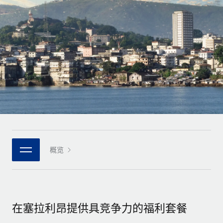
全球合同工入职与管理
合同工薪酬结算计算器
登录
Nederlands
探索全球合同工的结算货币选项与结算速度
PEO
成长阶段
外包复杂雇佣任务
Français
初创企业
通过 REMOTE 学习
为成长型企业量身打造的全球敏捷型人力资源与薪资解决方案
Deutsch
研究与指引
基础设施
中型市场
Remote Embedded
案例研究
通过定制化人力资源解决方案扩展团队
Español
将人力资源无缝融入工作流程
人力资源术语表
企业
Italiano
平台
面向大型企业的全球化人力资源服务
核对表和模板
团队的内置核心人力资源功能
Português (Portugal)
职位描述库
连接
概览
新的
与我们携手合作
日本語
使用我们的 MCP 将任何人工智能工具与 Remote 平台相连
战略技术合作伙伴
网络研讨会
集成
灵活地将全球人力资源嵌入您的平台
한국어
活动
借助核心业务工具简化流程
成为合作伙伴
在塞拉利昂提供具竞争力的福利套餐
中文（简体）
新闻室
与我们共探合作机遇