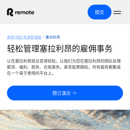
提交
首页
国家/地区资源管理器
塞拉利昂
产品
轻松管理塞拉利昂的雇佣事务
解决方案
全球招聘
让在塞拉利昂就业变得轻松。让我们为您在塞拉利昂的团队处理
薪资、福利、税务、合规事务，甚至股票期权，所有服务都集成
全球薪资管理
资源
在一个易于使用的平台上。
覆盖全球
轻松运行合规薪资
国家/地区资源管理器
定价
工具与计算器
第三方雇佣托管服务
按国家/地区查找全球雇佣支持
预订演示
零实体成本实现全球扩张
误分类风险计算工具
美国各州浏览器
按国家/地区检查员工误分类风险
第三方合同工托管服务
简化美国各州的招聘
中文（简体）
全球合规聘用合同工
员工成本计算器
Remote 无惧对比
计算任何国家的员工总成本
合同工管理
English
了解我们的竞争优势