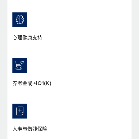
福利
actually looks like
轻松管理员工福利
了解更多
Most teams hear "payroll implementation" and picture a
six-month project with a dedicated team....
了解更多
心理健康支持
养老金或 401(K)
人寿与伤残保险