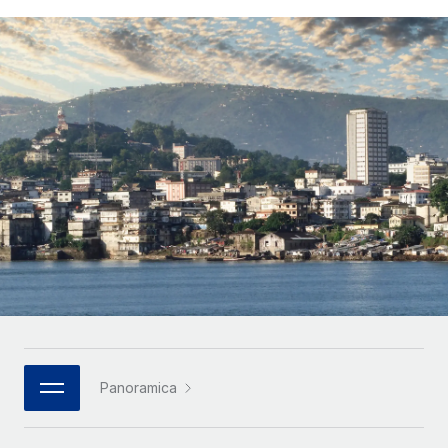
SERVICES
Partner tecnologici strategici
Français
Chiedi a un esperto
Integra l'HR globale nella tua piattaforma in modo
Affidati agli esperti per la gestione HR e la
flessibile
Deutsch
compliance globale
Español
CASE STUDIES
Italiano
Português (Portugal)
日本語
한국어
中文（简体）
Panoramica