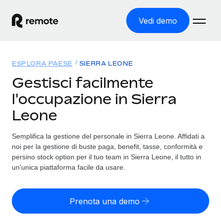
Vedi demo
Home
ESPLORA PAESE
SIERRA LEONE
Prodotti
Gestisci facilmente
l'occupazione in Sierra
Soluzioni
ASSUMI NEL MONDO
Leone
Global Payroll
Tariffe
COPERTURA GLOBALE
Gestisci il payroll a norma, in tutta semplicità
Semplifica la gestione del personale in Sierra Leone. Affidati a
Ricerca paesi
noi per la gestione di buste paga, benefit, tasse, conformità e
Employer of Record
Trova i servizi di supporto all’impiego per ogni Paese
persino stock option per il tuo team in Sierra Leone, il tutto in
Espanditi con zero costi di entità locale
Italiano
un'unica piattaforma facile da usare.
Confronta Remote
Contractor Management
Scopri come ci confrontiamo con gli altri
English
Recluta e gestisci collaboratori a livello globale
Prenota una demo
Login
Nederlands
DIVENTA NOSTRO PARTNER