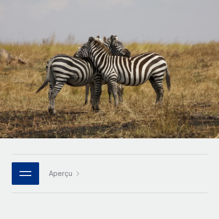
Gestion des freelances
Comparer Remote
pays
Connexion
Intégrez et gérez vos freelances partout dans le monde
Nederlands
Examinez notre service par rapport aux autres
Calculateur de paiement des freelances
PEO
Français
Découvrez les devises disponibles et les vitesses de
Sous-traitez les opérations complexes liées à l’emploi
CROISSANCE
paiement pour vos freelances internationaux
Deutsch
Start-ups
Des solutions agiles et internationales pour les RH et la
INFRASTRUCTURE
APPRENDRE AVEC REMOTE
Español
paie des entreprises en pleine croissance
Intégration Remote
Recherche et guides
Intégrez vos RH aux flux de travail en toute simplicité
Entreprises intermédiaires
Italiano
Études de cas
Développez vos équipes avec des solutions RH sur
Plateforme
mesure
Português (Portugal)
Des fonctions RH clés intégrées pour votre équipe
Glossaire RH
Entreprise
Connecter
Nouveau
日本語
Checklists et modèles
Les RH à l’international pour les grandes entreprises
Connectez n'importe quel outil d’IA à Remote grâce à
Aperçu
Descriptions de postes
한국어
notre MCP
TRAVAILLONS ENSEMBLE
Webinaires
Intégrations
中文（简体）
Partenaires stratégiques de la tech
Rationalisez vos processus avec des outils essentiels