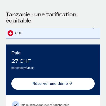
Tanzanie : une tarification
équitable
CHF
Paie
27
CHF
par employé/mois
Réserver une démo
Paie multipays robuste et transparente