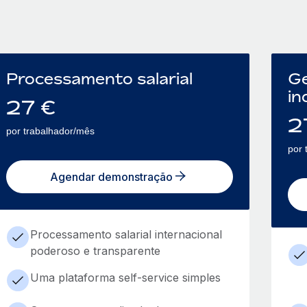
Processamento salarial
Ge
in
27
€
2
por trabalhador/mês
por 
Agendar demonstração
Processamento salarial internacional
poderoso e transparente
Uma plataforma self-service simples