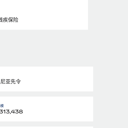
残疾保险
桑尼亚先令
规模
313,438