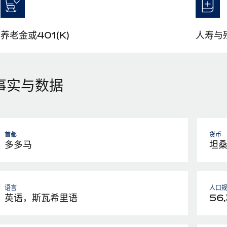
养老金或401(K)
人寿与
事实与数据
首都
货币
多多马
坦
语言
人口
英语，斯瓦希里语
56,