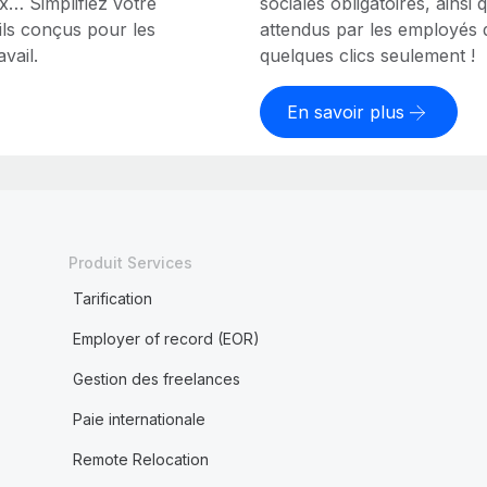
ux… Simplifiez votre
sociales obligatoires, ains
ls conçus pour les
attendus par les employés d
vail.
quelques clics seulement !
En savoir plus
Produit Services
Tarification
Employer of record (EOR)
Gestion des freelances
Paie internationale
Remote Relocation