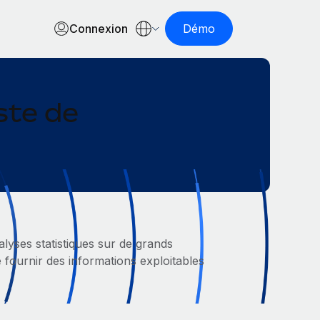
Connexion
Démo
ste de
alyses statistiques sur de grands
e fournir des informations exploitables