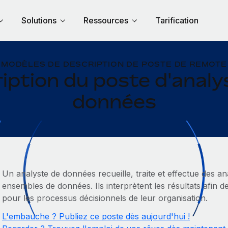
Solutions
Ressources
Tarification
MODÈLES DE DESCRIPTION DE POSTE DE REMOTE
iption du poste d'analy
données
Un analyste de données recueille, traite et effectue des an
ensembles de données. Ils interprètent les résultats afin d
pour les processus décisionnels de leur organisation.
L'embauche ? Publiez ce poste dès aujourd'hui !