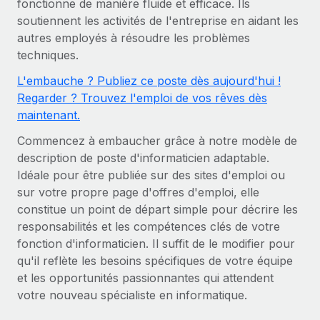
fonctionne de manière fluide et efficace. Ils
Gestion des freelances
Comparer Remote
pays
soutiennent les activités de l'entreprise en aidant les
Connexion
Intégrez et gérez vos freelances partout dans le monde
Nederlands
Examinez notre service par rapport aux autres
autres employés à résoudre les problèmes
Calculateur de paiement des freelances
PEO
techniques.
Français
Découvrez les devises disponibles et les vitesses de
Sous-traitez les opérations complexes liées à l’emploi
CROISSANCE
L'embauche ? Publiez ce poste dès aujourd'hui !
paiement pour vos freelances internationaux
Deutsch
Regarder ? Trouvez l'emploi de vos rêves dès
Start-ups
maintenant.
Des solutions agiles et internationales pour les RH et la
INFRASTRUCTURE
APPRENDRE AVEC REMOTE
Español
paie des entreprises en pleine croissance
Intégration Remote
Commencez à embaucher grâce à notre modèle de
Recherche et guides
description de poste d'informaticien adaptable.
Intégrez vos RH aux flux de travail en toute simplicité
Entreprises intermédiaires
Italiano
Idéale pour être publiée sur des sites d'emploi ou
Études de cas
Développez vos équipes avec des solutions RH sur
Plateforme
sur votre propre page d'offres d'emploi, elle
mesure
Português (Portugal)
Des fonctions RH clés intégrées pour votre équipe
Glossaire RH
constitue un point de départ simple pour décrire les
Entreprise
responsabilités et les compétences clés de votre
Connecter
Nouveau
日本語
Checklists et modèles
fonction d'informaticien. Il suffit de le modifier pour
Les RH à l’international pour les grandes entreprises
Connectez n'importe quel outil d’IA à Remote grâce à
qu'il reflète les besoins spécifiques de votre équipe
Descriptions de postes
한국어
notre MCP
et les opportunités passionnantes qui attendent
TRAVAILLONS ENSEMBLE
votre nouveau spécialiste en informatique.
Webinaires
Intégrations
中文（简体）
Partenaires stratégiques de la tech
Rationalisez vos processus avec des outils essentiels