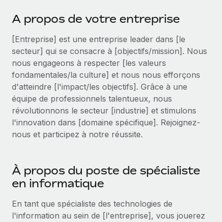
Événements
Intégrez les RH à l’international de manière flexible
A propos de votre entreprise
Salle de presse
Devenir partenaire
SERVICES
[Entreprise] est une entreprise leader dans [le
Explorez avec nous vos opportunités de partenariat
Données sur les salaires et les talents
Demandez aux experts
secteur] qui se consacre à [objectifs/mission]. Nous
Recevez des conseils d’experts sur les RH à
Remote Build
Bientôt disponible
nous engageons à respecter [les valeurs
Centre de ressources
l’international et la conformité
Conseil en intégrations et automatisations assistées par
fondamentales/la culture] et nous nous efforçons
l’IA
Obtenir de l’aide
d'atteindre [l'impact/les objectifs]. Grâce à une
Contrôles d’antécédents
équipe de professionnels talentueux, nous
Simplifiez vos processus de présélection des
Voir toutes les ressources
révolutionnons le secteur [industrie] et stimulons
candidats
ÉTUDES DE CAS
l'innovation dans [domaine spécifique]. Rejoignez-
nous et participez à notre réussite.
Remote Watchtower
BLOG
Gardez un temps d’avance sur les risques en
Paie multipays
matière de conformité
À propos du poste de spécialiste
EOR et PEO
en informatique
Gestion des appareils
Gestion des freelances
Achetez et suivez vos équipements informatiques
En tant que spécialiste des technologies de
dans le monde entier
Taxes
l'information au sein de [l'entreprise], vous jouerez