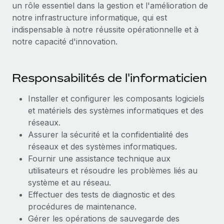
un rôle essentiel dans la gestion et l'amélioration de
Création d’entité
Explorer le blog
notre infrastructure informatique, qui est
Établissez des entités rapidement et en toute
indispensable à notre réussite opérationnelle et à
conformité
notre capacité d'innovation.
BLOG
Mobilité et déménagement international
Organisez facilement le déménagement de vos
Mises à jour des produits de Remote :
Responsabilités de l'informaticien
employés
Intégrations Gusto et Xero et Gestion des
freelances Plus
Avantages sociaux
Installer et configurer les composants logiciels
Remote a toujours pour mission d'aider les entreprises de
et matériels des systèmes informatiques et des
Gérez facilement les avantages sociaux
toute taille à embaucher, gérer et payer...
réseaux.
Assurer la sécurité et la confidentialité des
En savoir plus
réseaux et des systèmes informatiques.
Fournir une assistance technique aux
utilisateurs et résoudre les problèmes liés au
Comment Phiture gère ses 55 employés
répartis dans 19 pays grâce à Remote
système et au réseau.
Effectuer des tests de diagnostic et des
Phiture, un leader notable du conseil en matière de
procédures de maintenance.
croissance mobile internationale, encourage les...
Gérer les opérations de sauvegarde des