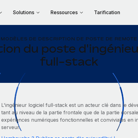
Solutions
Ressources
Tarification
MODÈLES DE DESCRIPTION DE POSTE DE REMOTE
ion du poste d'ingénieur
full-stack
L'ingénieur logiciel full-stack est un acteur clé dans le dé
tant au niveau de la partie frontale que de la partie dorsal
expériences numériques fonctionnelles et conviviales en i
serveur.