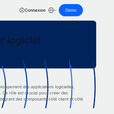
Connexion
Démo
 logiciel
veloppement des applications logicielles,
e. Ce rôle est crucial pour créer des
ntégrant des composants côté client et côté