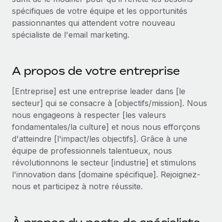
Événements
Intégrez les RH à l’international de manière flexible
spécifiques de votre équipe et les opportunités
passionnantes qui attendent votre nouveau
Salle de presse
Devenir partenaire
SERVICES
spécialiste de l'email marketing.
Explorez avec nous vos opportunités de partenariat
Données sur les salaires et les talents
Demandez aux experts
Recevez des conseils d’experts sur les RH à
Remote Build
Bientôt disponible
Centre de ressources
A propos de votre entreprise
l’international et la conformité
Conseil en intégrations et automatisations assistées par
l’IA
Obtenir de l’aide
[Entreprise] est une entreprise leader dans [le
Contrôles d’antécédents
secteur] qui se consacre à [objectifs/mission]. Nous
Simplifiez vos processus de présélection des
Voir toutes les ressources
nous engageons à respecter [les valeurs
candidats
ÉTUDES DE CAS
fondamentales/la culture] et nous nous efforçons
Remote Watchtower
BLOG
d'atteindre [l'impact/les objectifs]. Grâce à une
Gardez un temps d’avance sur les risques en
équipe de professionnels talentueux, nous
Paie multipays
matière de conformité
révolutionnons le secteur [industrie] et stimulons
l'innovation dans [domaine spécifique]. Rejoignez-
EOR et PEO
Gestion des appareils
nous et participez à notre réussite.
Gestion des freelances
Achetez et suivez vos équipements informatiques
dans le monde entier
Taxes