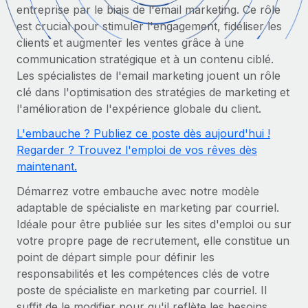
Gestion des freelances
entreprise par le biais de l'email marketing. Ce rôle
Comparer Remote
pays
Connexion
Intégrez et gérez vos freelances partout dans le monde
est crucial pour stimuler l'engagement, fidéliser les
Nederlands
Examinez notre service par rapport aux autres
clients et augmenter les ventes grâce à une
Calculateur de paiement des freelances
PEO
communication stratégique et à un contenu ciblé.
Français
Découvrez les devises disponibles et les vitesses de
Sous-traitez les opérations complexes liées à l’emploi
CROISSANCE
Les spécialistes de l'email marketing jouent un rôle
paiement pour vos freelances internationaux
clé dans l'optimisation des stratégies de marketing et
Deutsch
Start-ups
l'amélioration de l'expérience globale du client.
Des solutions agiles et internationales pour les RH et la
INFRASTRUCTURE
APPRENDRE AVEC REMOTE
Español
paie des entreprises en pleine croissance
L'embauche ? Publiez ce poste dès aujourd'hui !
Intégration Remote
Recherche et guides
Regarder ? Trouvez l'emploi de vos rêves dès
Intégrez vos RH aux flux de travail en toute simplicité
Entreprises intermédiaires
Italiano
maintenant.
Études de cas
Développez vos équipes avec des solutions RH sur
Plateforme
mesure
Démarrez votre embauche avec notre modèle
Português (Portugal)
Des fonctions RH clés intégrées pour votre équipe
Glossaire RH
adaptable de spécialiste en marketing par courriel.
Entreprise
Idéale pour être publiée sur les sites d'emploi ou sur
Connecter
Nouveau
日本語
Checklists et modèles
Les RH à l’international pour les grandes entreprises
votre propre page de recrutement, elle constitue un
Connectez n'importe quel outil d’IA à Remote grâce à
point de départ simple pour définir les
Descriptions de postes
한국어
notre MCP
responsabilités et les compétences clés de votre
TRAVAILLONS ENSEMBLE
Webinaires
Intégrations
poste de spécialiste en marketing par courriel. Il
中文（简体）
Partenaires stratégiques de la tech
Rationalisez vos processus avec des outils essentiels
suffit de le modifier pour qu'il reflète les besoins