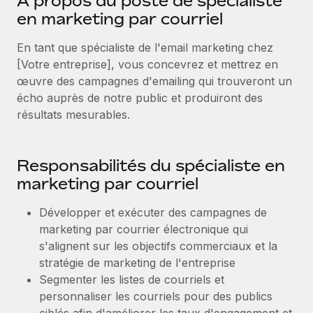
À propos du poste de spécialiste
Création d’entité
en marketing par courriel
Explorer le blog
Établissez des entités rapidement et en toute
conformité
En tant que spécialiste de l'email marketing chez
[Votre entreprise], vous concevrez et mettrez en
BLOG
Mobilité et déménagement international
œuvre des campagnes d'emailing qui trouveront un
Organisez facilement le déménagement de vos
écho auprès de notre public et produiront des
Mises à jour des produits de Remote :
employés
Intégrations Gusto et Xero et Gestion des
résultats mesurables.
freelances Plus
Avantages sociaux
Remote a toujours pour mission d'aider les entreprises de
Gérez facilement les avantages sociaux
Responsabilités du spécialiste en
toute taille à embaucher, gérer et payer...
marketing par courriel
En savoir plus
Développer et exécuter des campagnes de
marketing par courrier électronique qui
Comment Phiture gère ses 55 employés
s'alignent sur les objectifs commerciaux et la
répartis dans 19 pays grâce à Remote
stratégie de marketing de l'entreprise
Phiture, un leader notable du conseil en matière de
Segmenter les listes de courriels et
croissance mobile internationale, encourage les...
personnaliser les courriels pour des publics