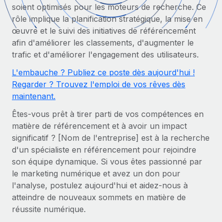
Gestion des freelances
soient optimisés pour les moteurs de recherche. Ce
Comparer Remote
pays
Connexion
Intégrez et gérez vos freelances partout dans le monde
rôle implique la planification stratégique, la mise en
Nederlands
Examinez notre service par rapport aux autres
œuvre et le suivi des initiatives de référencement
Calculateur de paiement des freelances
PEO
afin d'améliorer les classements, d'augmenter le
Français
Découvrez les devises disponibles et les vitesses de
Sous-traitez les opérations complexes liées à l’emploi
CROISSANCE
trafic et d'améliorer l'engagement des utilisateurs.
paiement pour vos freelances internationaux
Deutsch
Start-ups
L'embauche ? Publiez ce poste dès aujourd'hui !
Des solutions agiles et internationales pour les RH et la
INFRASTRUCTURE
Regarder ? Trouvez l'emploi de vos rêves dès
APPRENDRE AVEC REMOTE
Español
paie des entreprises en pleine croissance
maintenant.
Intégration Remote
Recherche et guides
Intégrez vos RH aux flux de travail en toute simplicité
Entreprises intermédiaires
Êtes-vous prêt à tirer parti de vos compétences en
Italiano
Études de cas
Développez vos équipes avec des solutions RH sur
matière de référencement et à avoir un impact
Plateforme
mesure
significatif ? [Nom de l'entreprise] est à la recherche
Português (Portugal)
Des fonctions RH clés intégrées pour votre équipe
Glossaire RH
d'un spécialiste en référencement pour rejoindre
Entreprise
son équipe dynamique. Si vous êtes passionné par
Connecter
Nouveau
日本語
Checklists et modèles
Les RH à l’international pour les grandes entreprises
le marketing numérique et avez un don pour
Connectez n'importe quel outil d’IA à Remote grâce à
l'analyse, postulez aujourd'hui et aidez-nous à
Descriptions de postes
한국어
notre MCP
atteindre de nouveaux sommets en matière de
TRAVAILLONS ENSEMBLE
Webinaires
Intégrations
réussite numérique.
中文（简体）
Partenaires stratégiques de la tech
Rationalisez vos processus avec des outils essentiels