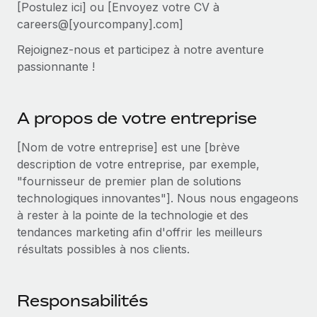
Événements
[Postulez ici] ou [Envoyez votre CV à
Intégrez les RH à l’international de manière flexible
careers@[yourcompany].com]
Salle de presse
Devenir partenaire
SERVICES
Rejoignez-nous et participez à notre aventure
Explorez avec nous vos opportunités de partenariat
Données sur les salaires et les talents
Demandez aux experts
passionnante !
Recevez des conseils d’experts sur les RH à
Remote Build
Bientôt disponible
Centre de ressources
l’international et la conformité
Conseil en intégrations et automatisations assistées par
A propos de votre entreprise
l’IA
Obtenir de l’aide
Contrôles d’antécédents
[Nom de votre entreprise] est une [brève
Simplifiez vos processus de présélection des
Voir toutes les ressources
description de votre entreprise, par exemple,
candidats
ÉTUDES DE CAS
"fournisseur de premier plan de solutions
Remote Watchtower
BLOG
technologiques innovantes"]. Nous nous engageons
Gardez un temps d’avance sur les risques en
à rester à la pointe de la technologie et des
Paie multipays
matière de conformité
tendances marketing afin d'offrir les meilleurs
résultats possibles à nos clients.
EOR et PEO
Gestion des appareils
Gestion des freelances
Achetez et suivez vos équipements informatiques
dans le monde entier
Responsabilités
Taxes