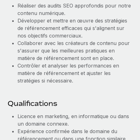
Création d’entité
Réaliser des audits SEO approfondis pour notre
Explorer le blog
Établissez des entités rapidement et en toute
contenu numérique.
conformité
Développer et mettre en œuvre des stratégies
de référencement efficaces qui s'alignent sur
BLOG
Mobilité et déménagement international
nos objectifs commerciaux.
Organisez facilement le déménagement de vos
Collaborer avec les créateurs de contenu pour
Mises à jour des produits de Remote :
employés
Intégrations Gusto et Xero et Gestion des
s'assurer que les meilleures pratiques en
freelances Plus
matière de référencement sont en place.
Avantages sociaux
Contrôler et analyser les performances en
Remote a toujours pour mission d'aider les entreprises de
Gérez facilement les avantages sociaux
matière de référencement et ajuster les
toute taille à embaucher, gérer et payer...
stratégies si nécessaire.
En savoir plus
Qualifications
Comment Phiture gère ses 55 employés
répartis dans 19 pays grâce à Remote
Licence en marketing, en informatique ou dans
un domaine connexe.
Phiture, un leader notable du conseil en matière de
Expérience confirmée dans le domaine du
croissance mobile internationale, encourage les...
référencement ou dans une fonction similaire