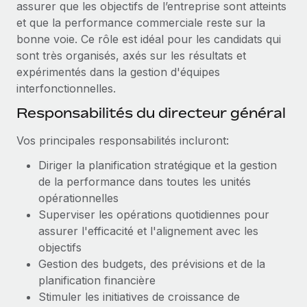
assurer que les objectifs de l’entreprise sont atteints
Création d’entité
Explorer le blog
et que la performance commerciale reste sur la
Établissez des entités rapidement et en toute
bonne voie. Ce rôle est idéal pour les candidats qui
conformité
sont très organisés, axés sur les résultats et
BLOG
expérimentés dans la gestion d'équipes
Mobilité et déménagement international
interfonctionnelles.
Organisez facilement le déménagement de vos
Mises à jour des produits de Remote :
employés
Intégrations Gusto et Xero et Gestion des
Responsabilités du directeur général
freelances Plus
Avantages sociaux
Vos principales responsabilités incluront:
Remote a toujours pour mission d'aider les entreprises de
Gérez facilement les avantages sociaux
toute taille à embaucher, gérer et payer...
Diriger la planification stratégique et la gestion
de la performance dans toutes les unités
En savoir plus
opérationnelles
Superviser les opérations quotidiennes pour
assurer l'efficacité et l'alignement avec les
Comment Phiture gère ses 55 employés
objectifs
répartis dans 19 pays grâce à Remote
Gestion des budgets, des prévisions et de la
Phiture, un leader notable du conseil en matière de
planification financière
croissance mobile internationale, encourage les...
Stimuler les initiatives de croissance de