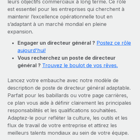
leurs objectifs commerciaux à long terme. Ce rôle
Gestion des freelances
Comparer Remote
pays
est essentiel pour les entreprises qui cherchent à
Connexion
Intégrez et gérez vos freelances partout dans le monde
Nederlands
Examinez notre service par rapport aux autres
maintenir l’excellence opérationnelle tout en
Calculateur de paiement des freelances
PEO
s’adaptant à un marché mondial en pleine
Français
Découvrez les devises disponibles et les vitesses de
Sous-traitez les opérations complexes liées à l’emploi
expansion.
CROISSANCE
paiement pour vos freelances internationaux
Deutsch
Engager un directeur général ?
Postez ce rôle
Start-ups
aujourd'hui!
Des solutions agiles et internationales pour les RH et la
INFRASTRUCTURE
APPRENDRE AVEC REMOTE
Español
Vous recherchez un poste de directeur
paie des entreprises en pleine croissance
Intégration Remote
général ?
Trouvez le boulot de vos rêves.
Recherche et guides
Intégrez vos RH aux flux de travail en toute simplicité
Entreprises intermédiaires
Italiano
Études de cas
Développez vos équipes avec des solutions RH sur
Lancez votre embauche avec notre modèle de
Plateforme
mesure
Português (Portugal)
description de poste de directeur général adaptable.
Des fonctions RH clés intégrées pour votre équipe
Glossaire RH
Parfait pour les babillards ou votre page carrières,
Entreprise
Connecter
Nouveau
日本語
ce plan vous aide à définir clairement les principales
Checklists et modèles
Les RH à l’international pour les grandes entreprises
Connectez n'importe quel outil d’IA à Remote grâce à
responsabilités et les qualifications souhaitées.
Descriptions de postes
한국어
notre MCP
Adaptez-le pour refléter la culture, les outils et les
flux de travail de votre entreprise et attirez les
TRAVAILLONS ENSEMBLE
Webinaires
Intégrations
中文（简体）
meilleurs talents mondiaux au sein de votre équipe.
Partenaires stratégiques de la tech
Rationalisez vos processus avec des outils essentiels