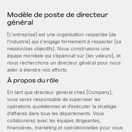
Événements
Intégrez les RH à l’international de manière flexible
Modèle de poste de directeur
Salle de presse
Devenir partenaire
SERVICES
général
Explorez avec nous vos opportunités de partenariat
Données sur les salaires et les talents
Demandez aux experts
[L'entreprise] est une organisation respectée [de
Recevez des conseils d’experts sur les RH à
Remote Build
Bientôt disponible
Centre de ressources
l'industrie] qui s'engage fermement à respecter [sa
l’international et la conformité
Conseil en intégrations et automatisations assistées par
mission/ses objectifs]. Nous construisons une
l’IA
Obtenir de l’aide
Contrôles d’antécédents
équipe mondiale qui s’épanouit sur [les valeurs], et
Simplifiez vos processus de présélection des
nous recherchons un directeur général pour nous
Voir toutes les ressources
candidats
ÉTUDES DE CAS
aider à étendre nos efforts.
À propos du rôle
Remote Watchtower
BLOG
Gardez un temps d’avance sur les risques en
Paie multipays
En tant que directeur général chez [Company],
matière de conformité
vous serez responsable de superviser les
EOR et PEO
opérations quotidiennes et d’exécuter la stratégie
Gestion des appareils
d’affaires dans tous les départements. Vous
Gestion des freelances
Achetez et suivez vos équipements informatiques
collaborerez avec les équipes dirigeantes,
dans le monde entier
financières, marketing et opérationnelles pour vous
Taxes