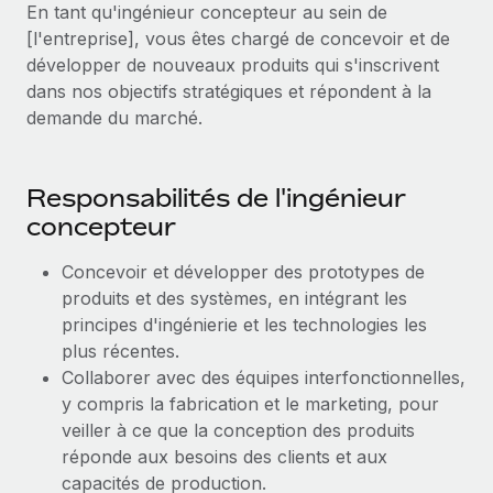
En tant qu'ingénieur concepteur au sein de
Création d’entité
Explorer le blog
[l'entreprise], vous êtes chargé de concevoir et de
Établissez des entités rapidement et en toute
développer de nouveaux produits qui s'inscrivent
conformité
dans nos objectifs stratégiques et répondent à la
BLOG
Mobilité et déménagement international
demande du marché.
Organisez facilement le déménagement de vos
Mises à jour des produits de Remote :
employés
Intégrations Gusto et Xero et Gestion des
Responsabilités de l'ingénieur
freelances Plus
Avantages sociaux
concepteur
Remote a toujours pour mission d'aider les entreprises de
Gérez facilement les avantages sociaux
toute taille à embaucher, gérer et payer...
Concevoir et développer des prototypes de
produits et des systèmes, en intégrant les
En savoir plus
principes d'ingénierie et les technologies les
plus récentes.
Collaborer avec des équipes interfonctionnelles,
Comment Phiture gère ses 55 employés
répartis dans 19 pays grâce à Remote
y compris la fabrication et le marketing, pour
veiller à ce que la conception des produits
Phiture, un leader notable du conseil en matière de
réponde aux besoins des clients et aux
croissance mobile internationale, encourage les...
capacités de production.