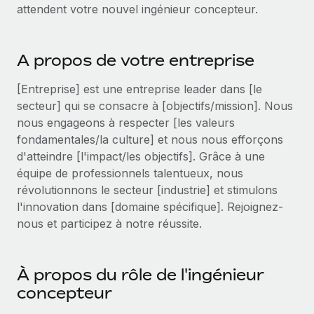
Événements
attendent votre nouvel ingénieur concepteur.
Intégrez les RH à l’international de manière flexible
Salle de presse
Devenir partenaire
SERVICES
Explorez avec nous vos opportunités de partenariat
A propos de votre entreprise
Données sur les salaires et les talents
Demandez aux experts
Recevez des conseils d’experts sur les RH à
Remote Build
Bientôt disponible
[Entreprise] est une entreprise leader dans [le
Centre de ressources
l’international et la conformité
Conseil en intégrations et automatisations assistées par
secteur] qui se consacre à [objectifs/mission]. Nous
l’IA
Obtenir de l’aide
nous engageons à respecter [les valeurs
Contrôles d’antécédents
fondamentales/la culture] et nous nous efforçons
Simplifiez vos processus de présélection des
Voir toutes les ressources
d'atteindre [l'impact/les objectifs]. Grâce à une
candidats
ÉTUDES DE CAS
équipe de professionnels talentueux, nous
révolutionnons le secteur [industrie] et stimulons
Remote Watchtower
BLOG
l'innovation dans [domaine spécifique]. Rejoignez-
Gardez un temps d’avance sur les risques en
Paie multipays
nous et participez à notre réussite.
matière de conformité
EOR et PEO
Gestion des appareils
À propos du rôle de l'ingénieur
Gestion des freelances
Achetez et suivez vos équipements informatiques
concepteur
dans le monde entier
Taxes