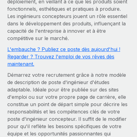
déploiement, en veillant à ce que les produits soient
Gestion des freelances
Comparer Remote
pays
fonctionnels, esthétiques et pratiques à produire.
Connexion
Intégrez et gérez vos freelances partout dans le monde
Nederlands
Examinez notre service par rapport aux autres
Les ingénieurs concepteurs jouent un rôle essentiel
Calculateur de paiement des freelances
PEO
dans le développement des produits, influençant la
Français
Découvrez les devises disponibles et les vitesses de
Sous-traitez les opérations complexes liées à l’emploi
capacité de l'entreprise à innover et à être
CROISSANCE
paiement pour vos freelances internationaux
compétitive sur le marché.
Deutsch
Start-ups
L'embauche ? Publiez ce poste dès aujourd'hui !
Des solutions agiles et internationales pour les RH et la
INFRASTRUCTURE
APPRENDRE AVEC REMOTE
Español
Regarder ? Trouvez l'emploi de vos rêves dès
paie des entreprises en pleine croissance
Intégration Remote
maintenant.
Recherche et guides
Intégrez vos RH aux flux de travail en toute simplicité
Entreprises intermédiaires
Italiano
Démarrez votre recrutement grâce à notre modèle
Études de cas
Développez vos équipes avec des solutions RH sur
Plateforme
de description de poste d'ingénieur d'études
mesure
Português (Portugal)
Des fonctions RH clés intégrées pour votre équipe
Glossaire RH
adaptable. Idéale pour être publiée sur des sites
Entreprise
d'emploi ou sur votre propre page de carrière, elle
Connecter
Nouveau
日本語
Checklists et modèles
constitue un point de départ simple pour décrire les
Les RH à l’international pour les grandes entreprises
Connectez n'importe quel outil d’IA à Remote grâce à
responsabilités et les compétences clés de votre
Descriptions de postes
한국어
notre MCP
poste d'ingénieur concepteur. Il suffit de le modifier
TRAVAILLONS ENSEMBLE
pour qu'il reflète les besoins spécifiques de votre
Webinaires
Intégrations
中文（简体）
équipe et les opportunités passionnantes qui
Partenaires stratégiques de la tech
Rationalisez vos processus avec des outils essentiels