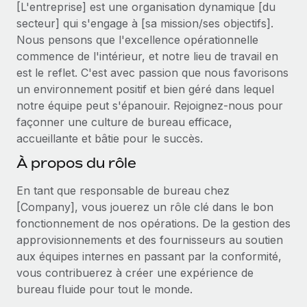
Événements
[L'entreprise] est une organisation dynamique [du
Intégrez les RH à l’international de manière flexible
secteur] qui s'engage à [sa mission/ses objectifs].
Salle de presse
Devenir partenaire
Nous pensons que l'excellence opérationnelle
SERVICES
Explorez avec nous vos opportunités de partenariat
commence de l'intérieur, et notre lieu de travail en
Données sur les salaires et les talents
Demandez aux experts
est le reflet. C'est avec passion que nous favorisons
Recevez des conseils d’experts sur les RH à
Remote Build
Bientôt disponible
un environnement positif et bien géré dans lequel
Centre de ressources
l’international et la conformité
Conseil en intégrations et automatisations assistées par
notre équipe peut s'épanouir. Rejoignez-nous pour
l’IA
Obtenir de l’aide
façonner une culture de bureau efficace,
Contrôles d’antécédents
accueillante et bâtie pour le succès.
Simplifiez vos processus de présélection des
Voir toutes les ressources
candidats
À propos du rôle
ÉTUDES DE CAS
Remote Watchtower
En tant que responsable de bureau chez
BLOG
[Company], vous jouerez un rôle clé dans le bon
Gardez un temps d’avance sur les risques en
Paie multipays
fonctionnement de nos opérations. De la gestion des
matière de conformité
approvisionnements et des fournisseurs au soutien
EOR et PEO
Gestion des appareils
aux équipes internes en passant par la conformité,
Gestion des freelances
Achetez et suivez vos équipements informatiques
vous contribuerez à créer une expérience de
dans le monde entier
bureau fluide pour tout le monde.
Taxes