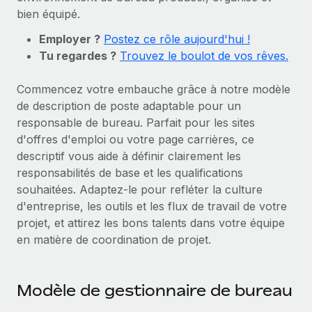
Gestion des freelances
Comparer Remote
bien équipé.
pays
Connexion
Intégrez et gérez vos freelances partout dans le monde
Nederlands
Examinez notre service par rapport aux autres
Employer ?
Postez ce rôle aujourd'hui !
Calculateur de paiement des freelances
PEO
Tu regardes ?
Trouvez le boulot de vos rêves.
Français
Découvrez les devises disponibles et les vitesses de
Sous-traitez les opérations complexes liées à l’emploi
CROISSANCE
paiement pour vos freelances internationaux
Commencez votre embauche grâce à notre modèle
Deutsch
Start-ups
de description de poste adaptable pour un
Des solutions agiles et internationales pour les RH et la
INFRASTRUCTURE
responsable de bureau. Parfait pour les sites
APPRENDRE AVEC REMOTE
Español
paie des entreprises en pleine croissance
Intégration Remote
d'offres d'emploi ou votre page carrières, ce
Recherche et guides
Intégrez vos RH aux flux de travail en toute simplicité
descriptif vous aide à définir clairement les
Entreprises intermédiaires
Italiano
responsabilités de base et les qualifications
Études de cas
Développez vos équipes avec des solutions RH sur
Plateforme
souhaitées. Adaptez-le pour refléter la culture
mesure
Português (Portugal)
Des fonctions RH clés intégrées pour votre équipe
Glossaire RH
d'entreprise, les outils et les flux de travail de votre
Entreprise
projet, et attirez les bons talents dans votre équipe
Connecter
Nouveau
日本語
Checklists et modèles
Les RH à l’international pour les grandes entreprises
en matière de coordination de projet.
Connectez n'importe quel outil d’IA à Remote grâce à
Descriptions de postes
한국어
notre MCP
TRAVAILLONS ENSEMBLE
Modèle de gestionnaire de bureau
Webinaires
Intégrations
中文（简体）
Partenaires stratégiques de la tech
Rationalisez vos processus avec des outils essentiels