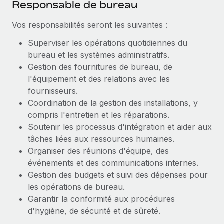
Responsable de bureau
Création d’entité
Explorer le blog
Établissez des entités rapidement et en toute
Vos responsabilités seront les suivantes :
conformité
Superviser les opérations quotidiennes du
BLOG
Mobilité et déménagement international
bureau et les systèmes administratifs.
Organisez facilement le déménagement de vos
Gestion des fournitures de bureau, de
Mises à jour des produits de Remote :
employés
l'équipement et des relations avec les
Intégrations Gusto et Xero et Gestion des
freelances Plus
fournisseurs.
Avantages sociaux
Coordination de la gestion des installations, y
Remote a toujours pour mission d'aider les entreprises de
Gérez facilement les avantages sociaux
compris l'entretien et les réparations.
toute taille à embaucher, gérer et payer...
Soutenir les processus d'intégration et aider aux
En savoir plus
tâches liées aux ressources humaines.
Organiser des réunions d'équipe, des
événements et des communications internes.
Comment Phiture gère ses 55 employés
Gestion des budgets et suivi des dépenses pour
répartis dans 19 pays grâce à Remote
les opérations de bureau.
Phiture, un leader notable du conseil en matière de
Garantir la conformité aux procédures
croissance mobile internationale, encourage les...
d'hygiène, de sécurité et de sûreté.