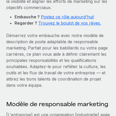
la visibilité et aligner les efforts de marketing sur les
Gestion des freelances
Comparer Remote
pays
objectifs commerciaux.
Connexion
Intégrez et gérez vos freelances partout dans le monde
Nederlands
Examinez notre service par rapport aux autres
Calculateur de paiement des freelances
Embauche ?
Postez ce rôle aujourd'hui!
PEO
Français
Regarder ?
Découvrez les devises disponibles et les vitesses de
Trouvez le boulot de vos rêves.
Sous-traitez les opérations complexes liées à l’emploi
CROISSANCE
paiement pour vos freelances internationaux
Deutsch
Démarrez votre embauche avec notre modèle de
Start-ups
description de poste adaptable de responsable
Des solutions agiles et internationales pour les RH et la
INFRASTRUCTURE
APPRENDRE AVEC REMOTE
Español
marketing. Parfait pour les babillards ou votre page
paie des entreprises en pleine croissance
Intégration Remote
carrières, ce plan vous aide à définir clairement les
Recherche et guides
Intégrez vos RH aux flux de travail en toute simplicité
Entreprises intermédiaires
Italiano
principales responsabilités et les qualifications
Études de cas
Développez vos équipes avec des solutions RH sur
souhaitées. Adaptez-le pour refléter la culture, les
Plateforme
mesure
Português (Portugal)
outils et les flux de travail de votre entreprise — et
Des fonctions RH clés intégrées pour votre équipe
Glossaire RH
attirez les bons talents de coordination de projet
Entreprise
Connecter
Nouveau
日本語
dans votre équipe.
Checklists et modèles
Les RH à l’international pour les grandes entreprises
Connectez n'importe quel outil d’IA à Remote grâce à
Descriptions de postes
한국어
notre MCP
Modèle de responsable marketing
TRAVAILLONS ENSEMBLE
Webinaires
Intégrations
中文（简体）
Partenaires stratégiques de la tech
Rationalisez vos processus avec des outils essentiels
[L'entreprise] est une organisation [industrielle] axée