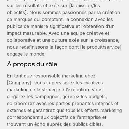
Événements
Intégrez les RH à l’international de manière flexible
sur les résultats et axée sur [la mission/les
objectifs]. Nous sommes passionnés par la création
Salle de presse
Devenir partenaire
SERVICES
de marques qui comptent, la connexion avec les
Explorez avec nous vos opportunités de partenariat
Données sur les salaires et les talents
publics de manière significative et l’obtention d’un
Demandez aux experts
impact mesurable. Avec une équipe créative et
Recevez des conseils d’experts sur les RH à
Remote Build
Bientôt disponible
Centre de ressources
collaborative et une culture axée sur la croissance,
l’international et la conformité
Conseil en intégrations et automatisations assistées par
nous redéfinissons la façon dont [le produit/service]
l’IA
Obtenir de l’aide
Contrôles d’antécédents
engage le monde.
Simplifiez vos processus de présélection des
Voir toutes les ressources
À propos du rôle
candidats
ÉTUDES DE CAS
En tant que responsable marketing chez
Remote Watchtower
BLOG
[Company], vous superviserez les initiatives
Gardez un temps d’avance sur les risques en
marketing de la stratégie à l’exécution. Vous
Paie multipays
matière de conformité
dirigerez les campagnes, gérerez les budgets,
EOR et PEO
collaborerez avec les parties prenantes internes et
Gestion des appareils
externes et garantirez que tous les efforts marketing
Gestion des freelances
Achetez et suivez vos équipements informatiques
correspondent aux objectifs de l’entreprise et
dans le monde entier
trouvent un écho auprès des publics cibles.
Taxes