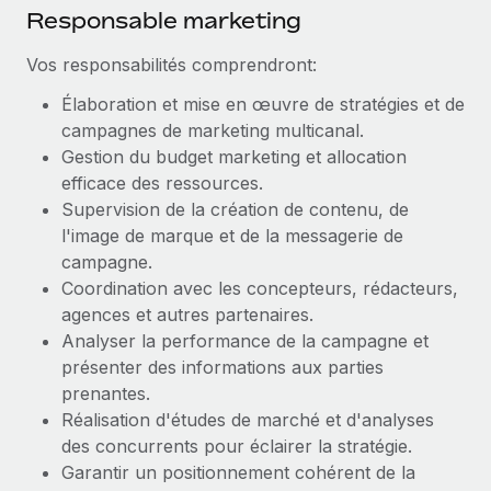
Création d’entité
Responsable marketing
Explorer le blog
Établissez des entités rapidement et en toute
Vos responsabilités comprendront:
conformité
BLOG
Élaboration et mise en œuvre de stratégies et de
Mobilité et déménagement international
campagnes de marketing multicanal.
Organisez facilement le déménagement de vos
Mises à jour des produits de Remote :
Gestion du budget marketing et allocation
employés
Intégrations Gusto et Xero et Gestion des
efficace des ressources.
freelances Plus
Supervision de la création de contenu, de
Avantages sociaux
Remote a toujours pour mission d'aider les entreprises de
l'image de marque et de la messagerie de
Gérez facilement les avantages sociaux
toute taille à embaucher, gérer et payer...
campagne.
Coordination avec les concepteurs, rédacteurs,
En savoir plus
agences et autres partenaires.
Analyser la performance de la campagne et
présenter des informations aux parties
Comment Phiture gère ses 55 employés
prenantes.
répartis dans 19 pays grâce à Remote
Réalisation d'études de marché et d'analyses
Phiture, un leader notable du conseil en matière de
des concurrents pour éclairer la stratégie.
croissance mobile internationale, encourage les...
Garantir un positionnement cohérent de la