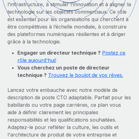
Gestion des freelances
l'infrastructure, à stimuler l'innovation et à aligner la
Comparer Remote
pays
Connexion
Intégrez et gérez vos freelances partout dans le monde
technologie sur les objectifs commerciaux. Ce rôle
Nederlands
Examinez notre service par rapport aux autres
est essentiel pour les organisations qui cherchent à
Calculateur de paiement des freelances
PEO
être compétitives à l’échelle mondiale, à construire
Français
Découvrez les devises disponibles et les vitesses de
Sous-traitez les opérations complexes liées à l’emploi
CROISSANCE
des plateformes numériques résilientes et à diriger
paiement pour vos freelances internationaux
grâce à la technologie.
Deutsch
Start-ups
Des solutions agiles et internationales pour les RH et la
INFRASTRUCTURE
Engager un directeur technique ?
Postez ce
APPRENDRE AVEC REMOTE
Español
paie des entreprises en pleine croissance
rôle aujourd'hui!
Intégration Remote
Recherche et guides
Vous cherchez un poste de directeur
Intégrez vos RH aux flux de travail en toute simplicité
Entreprises intermédiaires
Italiano
technique ?
Trouvez le boulot de vos rêves.
Études de cas
Développez vos équipes avec des solutions RH sur
Plateforme
mesure
Português (Portugal)
Des fonctions RH clés intégrées pour votre équipe
Lancez votre embauche avec notre modèle de
Glossaire RH
description de poste CTO adaptable. Parfait pour les
Entreprise
Connecter
Nouveau
日本語
Checklists et modèles
babillards ou votre page carrières, ce plan vous
Les RH à l’international pour les grandes entreprises
Connectez n'importe quel outil d’IA à Remote grâce à
aide à définir clairement les principales
Descriptions de postes
한국어
notre MCP
responsabilités et les qualifications souhaitées.
TRAVAILLONS ENSEMBLE
Adaptez-le pour refléter la culture, les outils et
Webinaires
Intégrations
中文（简体）
l'architecture de produit de votre entreprise et
Partenaires stratégiques de la tech
Rationalisez vos processus avec des outils essentiels