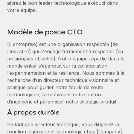
Événements
attirez le bon leader technologique exécutif dans
Intégrez les RH à l’international de manière flexible
votre équipe.
Salle de presse
Devenir partenaire
SERVICES
Explorez avec nous vos opportunités de partenariat
Données sur les salaires et les talents
Demandez aux experts
Modèle de poste CTO
Recevez des conseils d’experts sur les RH à
Remote Build
Bientôt disponible
Centre de ressources
l’international et la conformité
Conseil en intégrations et automatisations assistées par
[L'entreprise] est une organisation respectée [de
l’IA
l'industrie] qui s'engage fermement à respecter [sa
Obtenir de l’aide
Contrôles d’antécédents
mission/ses objectifs]. Notre équipe répartie dans le
Simplifiez vos processus de présélection des
Voir toutes les ressources
monde entier s’épanouit sur la collaboration,
candidats
ÉTUDES DE CAS
l’expérimentation et la résilience. Nous sommes à la
recherche d’un directeur technique visionnaire et
Remote Watchtower
BLOG
pratique pour guider notre feuille de route
Gardez un temps d’avance sur les risques en
Paie multipays
technologique, faire évoluer notre culture
matière de conformité
d’ingénierie et pérenniser notre stratégie produit.
EOR et PEO
Gestion des appareils
À propos du rôle
Gestion des freelances
Achetez et suivez vos équipements informatiques
En tant que directeur technique, vous dirigerez la
dans le monde entier
Taxes
fonction ingénierie et technologie chez [Company].