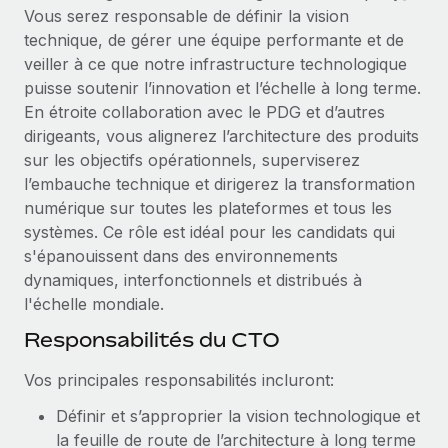
Création d’entité
Vous serez responsable de définir la vision
Explorer le blog
Établissez des entités rapidement et en toute
technique, de gérer une équipe performante et de
conformité
veiller à ce que notre infrastructure technologique
puisse soutenir l’innovation et l’échelle à long terme.
BLOG
Mobilité et déménagement international
En étroite collaboration avec le PDG et d’autres
Organisez facilement le déménagement de vos
dirigeants, vous alignerez l’architecture des produits
Mises à jour des produits de Remote :
employés
Intégrations Gusto et Xero et Gestion des
sur les objectifs opérationnels, superviserez
freelances Plus
l’embauche technique et dirigerez la transformation
Avantages sociaux
numérique sur toutes les plateformes et tous les
Remote a toujours pour mission d'aider les entreprises de
Gérez facilement les avantages sociaux
systèmes. Ce rôle est idéal pour les candidats qui
toute taille à embaucher, gérer et payer...
s'épanouissent dans des environnements
En savoir plus
dynamiques, interfonctionnels et distribués à
l'échelle mondiale.
Responsabilités du CTO
Comment Phiture gère ses 55 employés
répartis dans 19 pays grâce à Remote
Vos principales responsabilités incluront:
Phiture, un leader notable du conseil en matière de
Définir et s’approprier la vision technologique et
croissance mobile internationale, encourage les...
la feuille de route de l’architecture à long terme