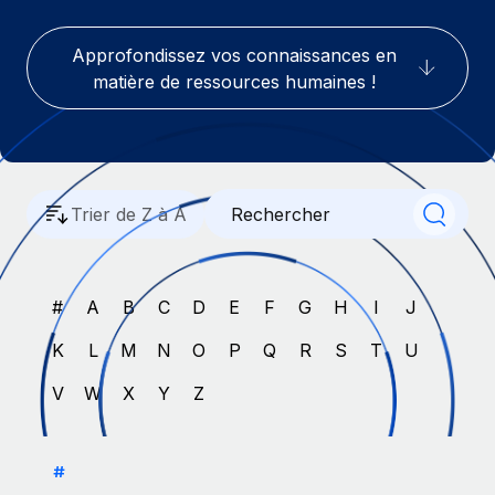
Gestion des freelances
Comparer Remote
pays
Connexion
Intégrez et gérez vos freelances partout dans le monde
Nederlands
Examinez notre service par rapport aux autres
Approfondissez vos connaissances en
Calculateur de paiement des freelances
matière de ressources humaines !
PEO
Français
Découvrez les devises disponibles et les vitesses de
Sous-traitez les opérations complexes liées à l’emploi
CROISSANCE
paiement pour vos freelances internationaux
Deutsch
Start-ups
Des solutions agiles et internationales pour les RH et la
INFRASTRUCTURE
APPRENDRE AVEC REMOTE
Español
paie des entreprises en pleine croissance
Trier de Z à A
Intégration Remote
Recherche et guides
Intégrez vos RH aux flux de travail en toute simplicité
Entreprises intermédiaires
Italiano
Études de cas
Développez vos équipes avec des solutions RH sur
Plateforme
mesure
#
A
B
C
D
E
F
G
H
I
J
Português (Portugal)
Des fonctions RH clés intégrées pour votre équipe
Glossaire RH
Entreprise
K
L
M
N
O
P
Q
R
S
T
U
Connecter
Nouveau
日本語
Checklists et modèles
Les RH à l’international pour les grandes entreprises
Connectez n'importe quel outil d’IA à Remote grâce à
V
W
X
Y
Z
Descriptions de postes
한국어
notre MCP
TRAVAILLONS ENSEMBLE
Webinaires
Intégrations
中文（简体）
#
Partenaires stratégiques de la tech
Rationalisez vos processus avec des outils essentiels