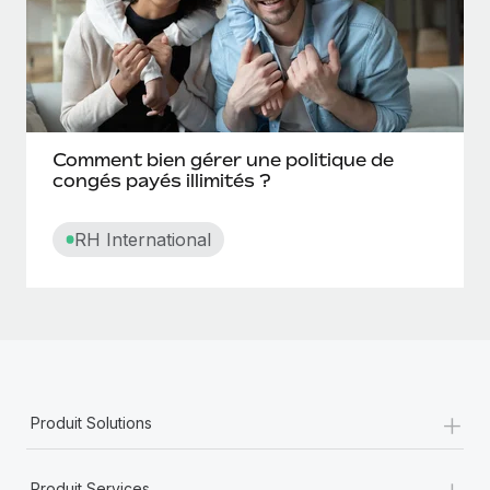
Classification professionnelle
Compa-ratio
Compétences interpersonnelles
Comment bien gérer une politique de
congés payés illimités ?
Conditions salariales
RH International
Conge flottant
Conge invalidite
Conges accumules
Congé autorisé
+
Produit Solutions
Congé compensatoire
+
Produit Services