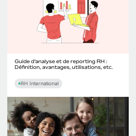
En savoir plus
Avantages en nature
B
Base salariale imposable
Guide d’analyse et de reporting RH :
Billets convertibles
Définition, avantages, utilisations, etc.
Budget de fonctionnement
RH International
Bulletin salaire
C
Carte de séjour