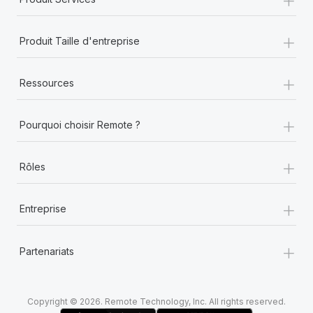
Congé de décès
+
Produit Taille d'entreprise
Congé de jardin
+
Congé de maladie
Ressources
Congé de paternité
+
Pourquoi choisir Remote ?
Congé maternité
+
Rôles
Congé payé (PTO)
+
Entreprise
Congés de bénévolat
+
Congés payés
Partenariats
Contrat informatique (DPA)
Copyright © 2026. Remote Technology, Inc. All rights reserved.