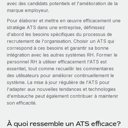
Événements
avec des candidats potentiels et l'amélioration de la
Intégrez les RH à l’international de manière flexible
marque employeur.
Salle de presse
Devenir partenaire
SERVICES
Pour élaborer et mettre en œuvre efficacement une
Explorez avec nous vos opportunités de partenariat
Données sur les salaires et les talents
Demandez aux experts
stratégie ATS dans une entreprise, définissez
Recevez des conseils d’experts sur les RH à
d'abord les besoins spécifiques du processus de
Remote Build
Bientôt disponible
Centre de ressources
l’international et la conformité
recrutement de l'organisation. Choisir un ATS qui
Conseil en intégrations et automatisations assistées par
correspond à ces besoins et garantir sa bonne
l’IA
Obtenir de l’aide
Contrôles d’antécédents
intégration avec les autres systèmes RH. Former le
Simplifiez vos processus de présélection des
Voir toutes les ressources
personnel RH à utiliser efficacement l'ATS est
candidats
ÉTUDES DE CAS
essentiel, tout comme recueillir les commentaires
des utilisateurs pour améliorer continuellement le
Remote Watchtower
BLOG
système. La mise à jour régulière de l'ATS pour
Gardez un temps d’avance sur les risques en
Paie multipays
l'adapter aux nouvelles tendances et technologies
matière de conformité
d'embauche peut également contribuer à maintenir
EOR et PEO
son efficacité.
Gestion des appareils
Gestion des freelances
Achetez et suivez vos équipements informatiques
dans le monde entier
À quoi ressemble un ATS efficace?
Taxes