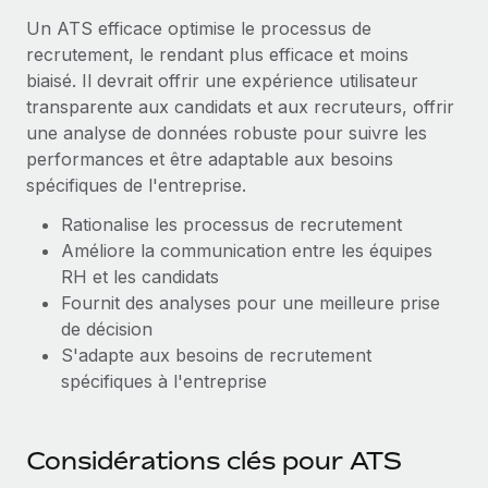
Création d’entité
Un ATS efficace optimise le processus de
Explorer le blog
Établissez des entités rapidement et en toute
recrutement, le rendant plus efficace et moins
conformité
biaisé. Il devrait offrir une expérience utilisateur
BLOG
transparente aux candidats et aux recruteurs, offrir
Mobilité et déménagement international
une analyse de données robuste pour suivre les
Organisez facilement le déménagement de vos
Mises à jour des produits de Remote :
performances et être adaptable aux besoins
employés
Intégrations Gusto et Xero et Gestion des
spécifiques de l'entreprise.
freelances Plus
Avantages sociaux
Rationalise les processus de recrutement
Remote a toujours pour mission d'aider les entreprises de
Gérez facilement les avantages sociaux
Améliore la communication entre les équipes
toute taille à embaucher, gérer et payer...
RH et les candidats
En savoir plus
Fournit des analyses pour une meilleure prise
de décision
S'adapte aux besoins de recrutement
Comment Phiture gère ses 55 employés
spécifiques à l'entreprise
répartis dans 19 pays grâce à Remote
Phiture, un leader notable du conseil en matière de
Considérations clés pour ATS
croissance mobile internationale, encourage les...