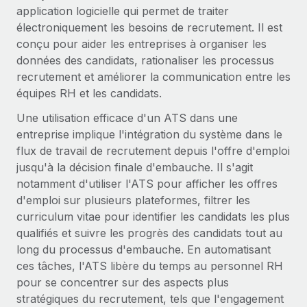
Gestion des freelances
application logicielle qui permet de traiter
Comparer Remote
pays
Connexion
Intégrez et gérez vos freelances partout dans le monde
Nederlands
électroniquement les besoins de recrutement. Il est
Examinez notre service par rapport aux autres
conçu pour aider les entreprises à organiser les
Calculateur de paiement des freelances
PEO
Français
données des candidats, rationaliser les processus
Découvrez les devises disponibles et les vitesses de
Sous-traitez les opérations complexes liées à l’emploi
CROISSANCE
recrutement et améliorer la communication entre les
paiement pour vos freelances internationaux
Deutsch
équipes RH et les candidats.
Start-ups
Des solutions agiles et internationales pour les RH et la
INFRASTRUCTURE
Une utilisation efficace d'un ATS dans une
APPRENDRE AVEC REMOTE
Español
paie des entreprises en pleine croissance
entreprise implique l'intégration du système dans le
Intégration Remote
Recherche et guides
flux de travail de recrutement depuis l'offre d'emploi
Intégrez vos RH aux flux de travail en toute simplicité
Entreprises intermédiaires
Italiano
jusqu'à la décision finale d'embauche. Il s'agit
Études de cas
Développez vos équipes avec des solutions RH sur
Plateforme
notamment d'utiliser l'ATS pour afficher les offres
mesure
Português (Portugal)
Des fonctions RH clés intégrées pour votre équipe
d'emploi sur plusieurs plateformes, filtrer les
Glossaire RH
curriculum vitae pour identifier les candidats les plus
Entreprise
Connecter
Nouveau
日本語
Checklists et modèles
qualifiés et suivre les progrès des candidats tout au
Les RH à l’international pour les grandes entreprises
Connectez n'importe quel outil d’IA à Remote grâce à
long du processus d'embauche. En automatisant
Descriptions de postes
한국어
notre MCP
ces tâches, l'ATS libère du temps au personnel RH
TRAVAILLONS ENSEMBLE
pour se concentrer sur des aspects plus
Webinaires
Intégrations
中文（简体）
stratégiques du recrutement, tels que l'engagement
Partenaires stratégiques de la tech
Rationalisez vos processus avec des outils essentiels